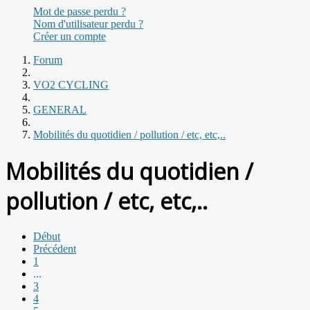
Mot de passe perdu ?
Nom d'utilisateur perdu ?
Créer un compte
Forum
VO2 CYCLING
GENERAL
Mobilités du quotidien / pollution / etc, etc,..
Mobilités du quotidien /
pollution / etc, etc,..
Début
Précédent
1
...
3
4