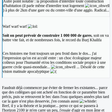
Autre point notable : la proposition d'interdire toute construction
d'habitation (il parle même d'interdire tout logement
) à plus de 2km d'une gare ou du centre-ville d'une agglo. Radical...
Warf warf warf
Soit on peut prévoir de construire 1 000 000 de gares
, soit on va
battre vite fait, et de nombreuses fois, le record du Burj Khalifa
Ces histoires me font toujours un peu froid dans le dos... j'ai
l'impression qu'on est acculé entre : un choc écologique majeur
coûteux pour l'humanité et/ou les conditions sociale propice à une
guerre civile quasi-mondiale...
... Désolé de cette
vision matinale apocalyptique
Faudrait déjà commencer par éviter de fermer les existantes... parce
que des collègues qui ont acheté en fonction de ce paramètre bien
précis, puis se retrouvent le bec dans l'eau quelques années plus tard
car la gare n'est plus desservie, j'en connais aussi
Bref, il y a la théorie et la pratique... perso ce qui se passera à
l'horizon 2100 je m'en carre un peu, j'essaie d'agir en mon âme et