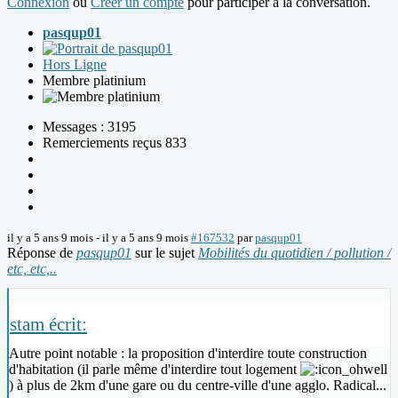
Connexion
ou
Créer un compte
pour participer à la conversation.
pasqup01
Hors Ligne
Membre platinium
Messages : 3195
Remerciements reçus 833
il y a 5 ans 9 mois
-
il y a 5 ans 9 mois
#167532
par
pasqup01
Réponse de
pasqup01
sur le sujet
Mobilités du quotidien / pollution /
etc, etc,..
stam écrit:
Autre point notable : la proposition d'interdire toute construction
d'habitation (il parle même d'interdire tout logement
) à plus de 2km d'une gare ou du centre-ville d'une agglo. Radical...