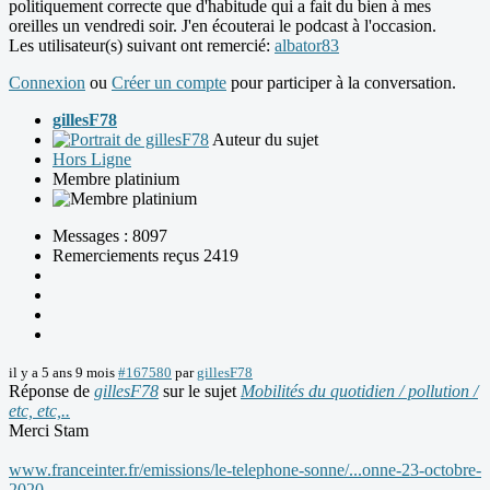
politiquement correcte que d'habitude qui a fait du bien à mes
oreilles un vendredi soir. J'en écouterai le podcast à l'occasion.
Les utilisateur(s) suivant ont remercié:
albator83
Connexion
ou
Créer un compte
pour participer à la conversation.
gillesF78
Auteur du sujet
Hors Ligne
Membre platinium
Messages : 8097
Remerciements reçus 2419
il y a 5 ans 9 mois
#167580
par
gillesF78
Réponse de
gillesF78
sur le sujet
Mobilités du quotidien / pollution /
etc, etc,..
Merci Stam
www.franceinter.fr/emissions/le-telephone-sonne/...onne-23-octobre-
2020