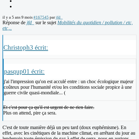
il y a 5 ans 9 mois
#167545
par
jfd_
Réponse de
jfd_
sur le sujet
Mobilités du quotidien / pollution / etc,
etc,..
Christoph3 écrit:
pasqup01 écrit:
j'ai l'impression qu'on est acculé entre : un choc écologique majeur
coûteux pour l'humanité et/ou les conditions sociale propice à une
guerre civile quasi-mondiale... (
Et c'est pour ça qu'il est urgent de ne rien faire.
Plus on attend, pire ça sera.
C'est de toute manière déjà un peu tard (doux euphémisme). En
effet, avec les cinétiques de la machine climat, en arrêtant du jour au
lendemain toute émission de gaz à effet de serra, nous en aurions