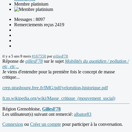
Membre platinium
Messages : 8097
Remerciements reçus 2419
il y a 5 ans 9 mois
#167550
par
gillesF78
Réponse de
gillesF78
sur le sujet
Mobilités du quotidien / pollution /
etc, etc,..
Je viens d'entendre pour la première fois le concept de masse
critique...
crep.strasbourg.free.fr/IMG/pdf/velorution-historique.pdf
fr.m.wikipedia.org/wiki/Masse_critique_(mouvement_social)
Région Grenobloise,
GillesF78
Les utilisateur(s) suivant ont remercié:
albator83
Connexion
ou
Créer un compte
pour participer à la conversation.