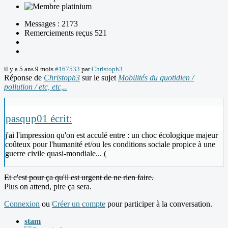
Messages : 2173
Remerciements reçus 521
il y a 5 ans 9 mois
#167533
par
Christoph3
Réponse de
Christoph3
sur le sujet
Mobilités du quotidien /
pollution / etc, etc,..
pasqup01 écrit:
j'ai l'impression qu'on est acculé entre : un choc écologique majeur
coûteux pour l'humanité et/ou les conditions sociale propice à une
guerre civile quasi-mondiale... (
Et c'est pour ça qu'il est urgent de ne rien faire.
Plus on attend, pire ça sera.
Connexion
ou
Créer un compte
pour participer à la conversation.
stam