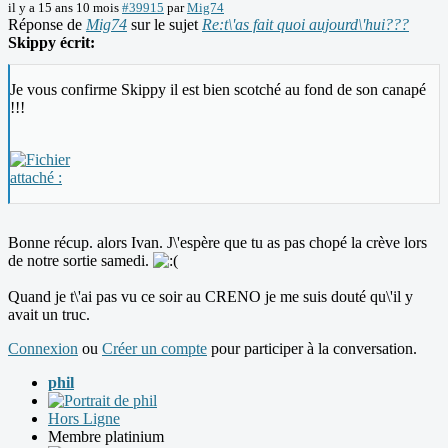
il y a 15 ans 10 mois
#39915
par
Mig74
Réponse de
Mig74
sur le sujet
Re:t\'as fait quoi aujourd\'hui???
Skippy écrit:
Je vous confirme Skippy il est bien scotché au fond de son canapé
!!!
Bonne récup. alors Ivan. J\'espère que tu as pas chopé la crève lors
de notre sortie samedi.
Quand je t\'ai pas vu ce soir au CRENO je me suis douté qu\'il y
avait un truc.
Connexion
ou
Créer un compte
pour participer à la conversation.
phil
Hors Ligne
Membre platinium