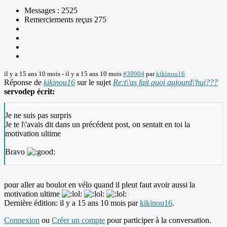
Messages : 2525
Remerciements reçus 275
il y a 15 ans 10 mois
-
il y a 15 ans 10 mois
#39904
par
kikinou16
Réponse de
kikinou16
sur le sujet
Re:t\'as fait quoi aujourd\'hui???
servodep écrit:
Je ne suis pas surpris
Je te l\'avais dit dans un précédent post, on sentait en toi la
motivation ultime
Bravo
pour aller au boulot en vélo quand il pleut faut avoir aussi la
motivation ultime
Dernière édition: il y a 15 ans 10 mois par
kikinou16
.
Connexion
ou
Créer un compte
pour participer à la conversation.