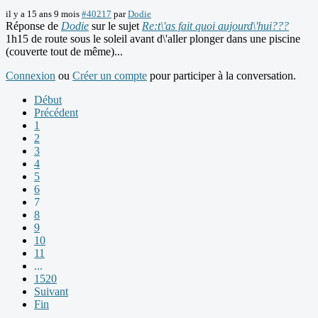
il y a 15 ans 9 mois
#40217
par
Dodie
Réponse de
Dodie
sur le sujet
Re:t\'as fait quoi aujourd\'hui???
1h15 de route sous le soleil avant d\'aller plonger dans une piscine
(couverte tout de même)...
Connexion
ou
Créer un compte
pour participer à la conversation.
Début
Précédent
1
2
3
4
5
6
7
8
9
10
11
...
1520
Suivant
Fin