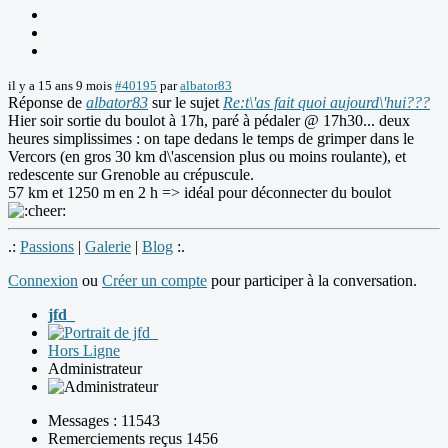
il y a 15 ans 9 mois
#40195
par
albator83
Réponse de
albator83
sur le sujet
Re:t\'as fait quoi aujourd\'hui???
Hier soir sortie du boulot à 17h, paré à pédaler @ 17h30... deux
heures simplissimes : on tape dedans le temps de grimper dans le
Vercors (en gros 30 km d\'ascension plus ou moins roulante), et
redescente sur Grenoble au crépuscule.
57 km et 1250 m en 2 h => idéal pour déconnecter du boulot
.:
Passions
|
Galerie
|
Blog
:.
Connexion
ou
Créer un compte
pour participer à la conversation.
jfd_
Hors Ligne
Administrateur
Messages : 11543
Remerciements reçus 1456