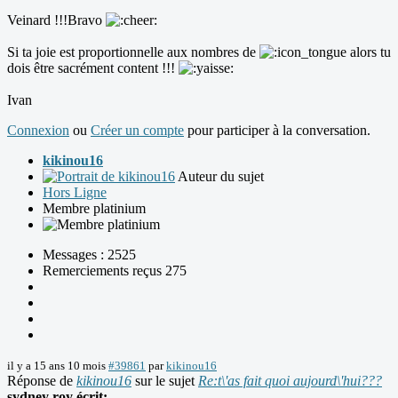
Veinard !!!Bravo
Si ta joie est proportionnelle aux nombres de
alors tu
dois être sacrément content !!!
Ivan
Connexion
ou
Créer un compte
pour participer à la conversation.
kikinou16
Auteur du sujet
Hors Ligne
Membre platinium
Messages : 2525
Remerciements reçus 275
il y a 15 ans 10 mois
#39861
par
kikinou16
Réponse de
kikinou16
sur le sujet
Re:t\'as fait quoi aujourd\'hui???
sydney roy écrit: