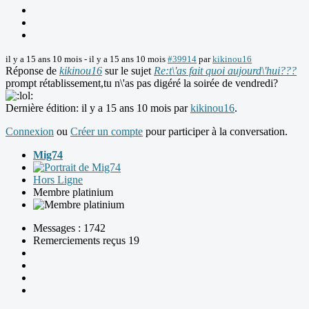
il y a 15 ans 10 mois
-
il y a 15 ans 10 mois
#39914
par
kikinou16
Réponse de
kikinou16
sur le sujet
Re:t\'as fait quoi aujourd\'hui???
prompt rétablissement,tu n\'as pas digéré la soirée de vendredi?
Dernière édition: il y a 15 ans 10 mois par
kikinou16
.
Connexion
ou
Créer un compte
pour participer à la conversation.
Mig74
Hors Ligne
Membre platinium
Messages : 1742
Remerciements reçus 19