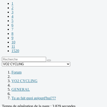
1
2
3
4
5
6
7
8
9
10
11
1520
Forum
VO2 CYCLING
GENERAL
Tu as fait quoi aujourd'hui???
Temps de génération de la page : 3.829 secondes