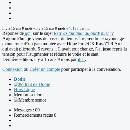
il y a 15 ans 9 mois
-
il y a 15 ans 9 mois
#40198
par
jfd_
Réponse de
jfd_
sur le sujet
Re:t\'as fait quoi aujourd\'hui???
Aujourd\'hui, je viens de passer du temps à reprendre le rayonnage
d\'une roue d\'un gars montée avec Hope Pro2/CX Ray/ZTR Arch
qui avait plié/tordu 5 rayons... Il avait tout changé, j\'ai juste repris la
tension pour l\'augmenter et réduire le voile et le saut.
Dernière édition: il y a 15 ans 9 mois par
jfd_
.
Connexion
ou
Créer un compte
pour participer à la conversation.
Dodie
Hors Ligne
Membre senior
Messages : 89
Remerciements reçus 0