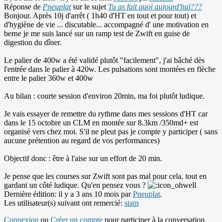
Réponse de
Pneuplat
sur le sujet
Tu as fait quoi aujourd'hui???
Bonjour. Après 10j d'arrêt ( 1h40 d'HT en tout et pour tout) et
d'hygiène de vie ... discutable... accompagné d' une motivation en
berne je me suis lancé sur un ramp test de Zwift en guise de
digestion du dîner.
Le palier de 400w a été validé plutôt "facilement", j'ai bâché dès
l'entrée dans le palier à 420w. Les pulsations sont montées en flèche
entre le palier 360w et 400w
Au bilan : courte session d'environ 20min, ma foi plutôt ludique.
Je vais essayer de remettre du rythme dans mes sessions d'HT car
dans le 15 octobre un CLM en montée sur 8.3km /350md+ est
organisé vers chez moi. S'il ne pleut pas je compte y participer ( sans
aucune prétention au regard de vos performances)
Objectif donc : être à l'aise sur un effort de 20 min.
Je pense que les courses sur Zwift sont pas mal pour cela, tout en
gardant un côté ludique. Qu'en pensez vous ?
Dernière édition: il y a 3 ans 10 mois par
Pneuplat
.
Les utilisateur(s) suivant ont remercié:
stam
Connexion
ou
Créer un compte
pour participer à la conversation.