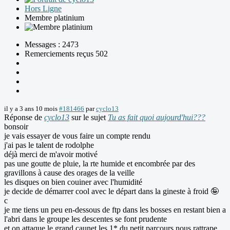
Hors Ligne
Membre platinium
Messages : 2473
Remerciements reçus 502
il y a 3 ans 10 mois
#181466
par
cyclo13
Réponse de
cyclo13
sur le sujet
Tu as fait quoi aujourd'hui???
bonsoir
je vais essayer de vous faire un compte rendu
j'ai pas le talent de rodolphe
déjà merci de m'avoir motivé
pas une goutte de pluie, la rte humide et encombrée par des
gravillons à cause des orages de la veille
les disques on bien couiner avec l'humidité
je decide de démarrer cool avec le départ dans la gineste à froid 🤪
c
je me tiens un peu en-dessous de ftp dans les bosses en restant bien a
l'abri dans le groupe les descentes se font prudente
et on attaque le grand caunet les 1* du petit parcours nous rattrape