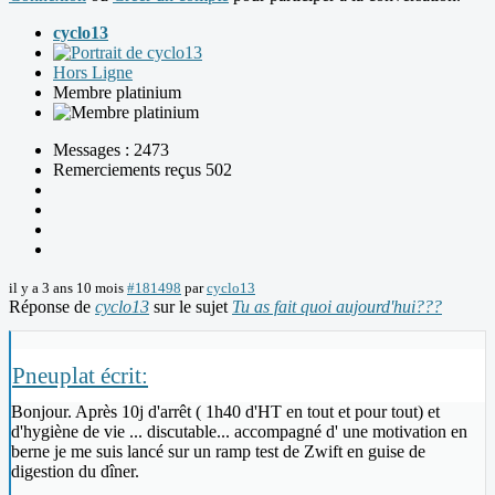
cyclo13
Hors Ligne
Membre platinium
Messages : 2473
Remerciements reçus 502
il y a 3 ans 10 mois
#181498
par
cyclo13
Réponse de
cyclo13
sur le sujet
Tu as fait quoi aujourd'hui???
Pneuplat écrit:
Bonjour. Après 10j d'arrêt ( 1h40 d'HT en tout et pour tout) et
d'hygiène de vie ... discutable... accompagné d' une motivation en
berne je me suis lancé sur un ramp test de Zwift en guise de
digestion du dîner.