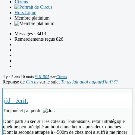
Circus
Hors Ligne
Membre platinium
Messages : 3413
Remerciements reçus 826
il y a 3 ans 10 mois
#181505
par
Circus
Réponse de
Circus
sur le sujet
Tu as fait quoi aujourd'hui???
jfd_ écrit:
J'ai joué et j'ai perdu
Donc parti au sec sur les coteaux Toulousains, retour stratégique
quelque peu précipité au bout d'une heure après deux douches.
Dont la seconde attrapée à ~500m de chez moi a suffi à me rincer