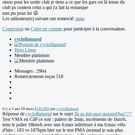
sinon pour les sortie club je tiens a ce que les gars est là tenue du
club ps content celui a qui j'a fait la remarque
tant pis pour lui 😜
Les utilisateur(s) suivant ont remercié:
stam
Connexion
ou
Créer un compte
pour participer à la conversation.
cycloflamand
Hors Ligne
Membre platinium
Messages : 2964
Remerciements reçus 518
il y a 3 ans 10 mois
#181495
par
cycloflamand
Réponse de
cycloflamand
sur le sujet
Tu as fait quoi aujourd'hui???
Test VMA en CàP ce soir : paliers de 2min, incréments de 1km/h,
tenu le palier 18km/h avec une fcmax inférieure à ma fcmax vélo
d'hier : 183 vs 187bpm hier sur le test PMA (normal je suis plus