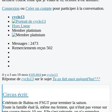
Connexion
ou
Créer un compte
pour participer à la conversation.
cyclo13
Hors Ligne
Membre platinium
Messages : 2473
Remerciements reçus 502
il y a 3 ans 10 mois
#181464
par
cyclo13
Réponse de
cyclo13
sur le sujet
Tu as fait quoi aujourd'hui???
Circus écrit:
Critérium de Balma en FSGT pour terminer la saison.
Toute la famille était là, même ma femme, qui n'était pas venue sur
une course depuis 10 ans. Elle s'est rattrapée, on n'a entendue