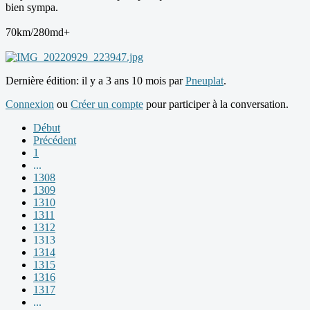
bien sympa.
70km/280md+
Dernière édition: il y a 3 ans 10 mois par
Pneuplat
.
Connexion
ou
Créer un compte
pour participer à la conversation.
Début
Précédent
1
...
1308
1309
1310
1311
1312
1313
1314
1315
1316
1317
...