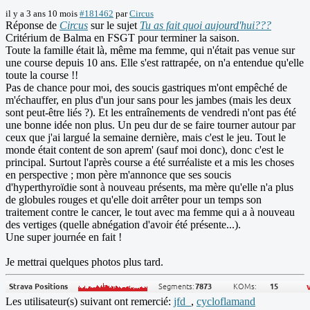
il y a 3 ans 10 mois
#181462
par
Circus
Réponse de
Circus
sur le sujet
Tu as fait quoi aujourd'hui???
Critérium de Balma en FSGT pour terminer la saison.
Toute la famille était là, même ma femme, qui n'était pas venue sur
une course depuis 10 ans. Elle s'est rattrapée, on n'a entendue qu'elle
toute la course !!
Pas de chance pour moi, des soucis gastriques m'ont empêché de
m'échauffer, en plus d'un jour sans pour les jambes (mais les deux
sont peut-être liés ?). Et les entraînements de vendredi n'ont pas été
une bonne idée non plus. Un peu dur de se faire tourner autour par
ceux que j'ai largué la semaine dernière, mais c'est le jeu. Tout le
monde était content de son aprem' (sauf moi donc), donc c'est le
principal. Surtout l'après course a été surréaliste et a mis les choses
en perspective ; mon père m'annonce que ses soucis
d'hyperthyroïdie sont à nouveau présents, ma mère qu'elle n'a plus
de globules rouges et qu'elle doit arrêter pour un temps son
traitement contre le cancer, le tout avec ma femme qui a à nouveau
des vertiges (quelle abnégation d'avoir été présente...).
Une super journée en fait !
Je mettrai quelques photos plus tard.
Les utilisateur(s) suivant ont remercié:
jfd_
,
cycloflamand