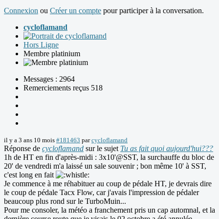
Connexion
ou
Créer un compte
pour participer à la conversation.
cycloflamand
Hors Ligne
Membre platinium
Messages : 2964
Remerciements reçus 518
il y a 3 ans 10 mois
#181463
par
cycloflamand
Réponse de
cycloflamand
sur le sujet
Tu as fait quoi aujourd'hui???
1h de HT en fin d'après-midi : 3x10'@SST, la surchauffe du bloc de
20' de vendredi m'a laissé un sale souvenir ; bon même 10' à SST,
c'est long en fait
Je commence à me réhabituer au coup de pédale HT, je devrais dire
le coup de pédale Tacx Flow, car j'avais l'impression de pédaler
beaucoup plus rond sur le TurboMuin...
Pour me consoler, la météo a franchement pris un cap automnal, et la
dernière course route que je visais le 02 octobre a été annulée.