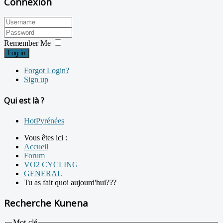
Connexion
Remember Me
Log in
Forgot Login?
Sign up
Qui est là ?
HotPyrénées
Vous êtes ici :
Accueil
Forum
VO2 CYCLING
GENERAL
Tu as fait quoi aujourd'hui???
Recherche Kunena
Mot-clé