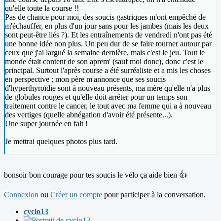
qu'elle toute la course !!
Pas de chance pour moi, des soucis gastriques m'ont empêché de
m'échauffer, en plus d'un jour sans pour les jambes (mais les deux
sont peut-être liés ?). Et les entraînements de vendredi n'ont pas été
une bonne idée non plus. Un peu dur de se faire tourner autour par
ceux que j'ai largué la semaine dernière, mais c'est le jeu. Tout le
monde était content de son aprem' (sauf moi donc), donc c'est le
principal. Surtout l'après course a été surréaliste et a mis les choses
en perspective ; mon père m'annonce que ses soucis
d'hyperthyroïdie sont à nouveau présents, ma mère qu'elle n'a plus
de globules rouges et qu'elle doit arrêter pour un temps son
traitement contre le cancer, le tout avec ma femme qui a à nouveau
des vertiges (quelle abnégation d'avoir été présente...).
Une super journée en fait !
Je mettrai quelques photos plus tard.
bonsoir bon courage pour tes soucis le vélo ça aide bien 👍
Connexion
ou
Créer un compte
pour participer à la conversation.
cyclo13