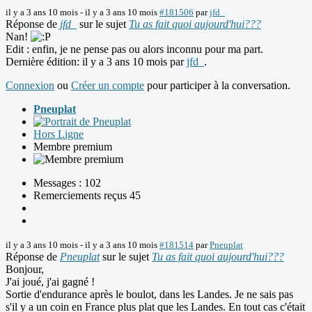
il y a 3 ans 10 mois
-
il y a 3 ans 10 mois
#181506
par
jfd_
Réponse de
jfd_
sur le sujet
Tu as fait quoi aujourd'hui???
Nan!
Edit : enfin, je ne pense pas ou alors inconnu pour ma part.
Dernière édition: il y a 3 ans 10 mois par
jfd_
.
Connexion
ou
Créer un compte
pour participer à la conversation.
Pneuplat
Hors Ligne
Membre premium
Messages : 102
Remerciements reçus 45
il y a 3 ans 10 mois
-
il y a 3 ans 10 mois
#181514
par
Pneuplat
Réponse de
Pneuplat
sur le sujet
Tu as fait quoi aujourd'hui???
Bonjour,
J'ai joué, j'ai gagné !
Sortie d'endurance après le boulot, dans les Landes. Je ne sais pas
s'il y a un coin en France plus plat que les Landes. En tout cas c'était