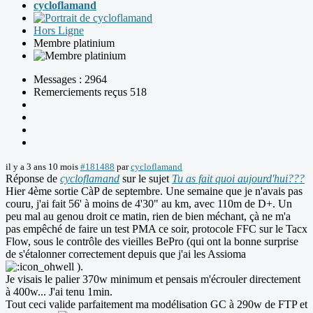
cycloflamand
Hors Ligne
Membre platinium
Messages : 2964
Remerciements reçus 518
il y a 3 ans 10 mois
#181488
par
cycloflamand
Réponse de
cycloflamand
sur le sujet
Tu as fait quoi aujourd'hui???
Hier 4ème sortie CàP de septembre. Une semaine que je n'avais pas
couru, j'ai fait 56' à moins de 4'30" au km, avec 110m de D+. Un
peu mal au genou droit ce matin, rien de bien méchant, çà ne m'a
pas empêché de faire un test PMA ce soir, protocole FFC sur le Tacx
Flow, sous le contrôle des vieilles BePro (qui ont la bonne surprise
de s'étalonner correctement depuis que j'ai les Assioma
).
Je visais le palier 370w minimum et pensais m'écrouler directement
à 400w... J'ai tenu 1min.
Tout ceci valide parfaitement ma modélisation GC à 290w de FTP et