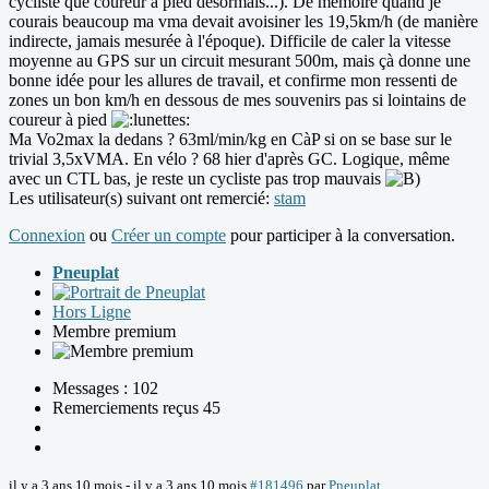
cycliste que coureur à pied désormais...). De mémoire quand je
courais beaucoup ma vma devait avoisiner les 19,5km/h (de manière
indirecte, jamais mesurée à l'époque). Difficile de caler la vitesse
moyenne au GPS sur un circuit mesurant 500m, mais çà donne une
bonne idée pour les allures de travail, et confirme mon ressenti de
zones un bon km/h en dessous de mes souvenirs pas si lointains de
coureur à pied
Ma Vo2max la dedans ? 63ml/min/kg en CàP si on se base sur le
trivial 3,5xVMA. En vélo ? 68 hier d'après GC. Logique, même
avec un CTL bas, je reste un cycliste pas trop mauvais
Les utilisateur(s) suivant ont remercié:
stam
Connexion
ou
Créer un compte
pour participer à la conversation.
Pneuplat
Hors Ligne
Membre premium
Messages : 102
Remerciements reçus 45
il y a 3 ans 10 mois
-
il y a 3 ans 10 mois
#181496
par
Pneuplat