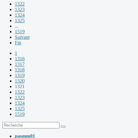
1322
1323
1324
1325
...
1519
Suivant
Fin
1
1316
1317
1318
1319
1320
1321
1322
1323
1324
1325
1519
pasqup01