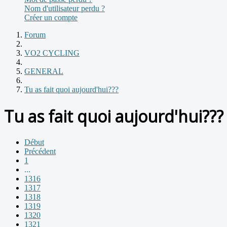
Nom d'utilisateur perdu ?
Créer un compte
Forum
VO2 CYCLING
GENERAL
Tu as fait quoi aujourd'hui???
Tu as fait quoi aujourd'hui???
Début
Précédent
1
...
1316
1317
1318
1319
1320
1321