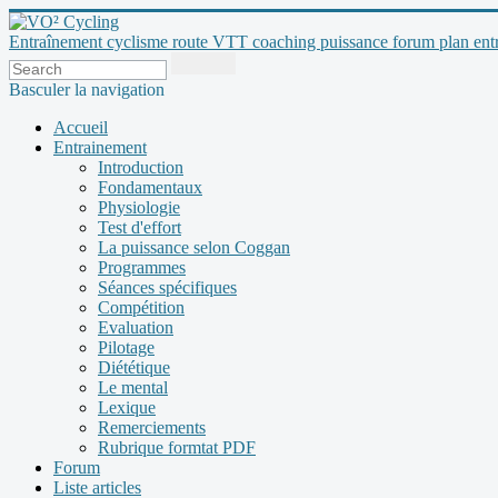
Entraînement cyclisme route VTT coaching puissance forum plan entraî
Basculer la navigation
Accueil
Entrainement
Introduction
Fondamentaux
Physiologie
Test d'effort
La puissance selon Coggan
Programmes
Séances spécifiques
Compétition
Evaluation
Pilotage
Diététique
Le mental
Lexique
Remerciements
Rubrique formtat PDF
Forum
Liste articles