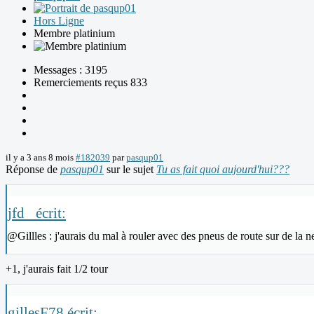
Hors Ligne
Membre platinium
Messages : 3195
Remerciements reçus 833
il y a 3 ans 8 mois
#182039
par
pasqup01
Réponse de
pasqup01
sur le sujet
Tu as fait quoi aujourd'hui???
jfd_ écrit:
@Gillles : j'aurais du mal à rouler avec des pneus de route sur de la
+1, j'aurais fait 1/2 tour
gillesF78 écrit: