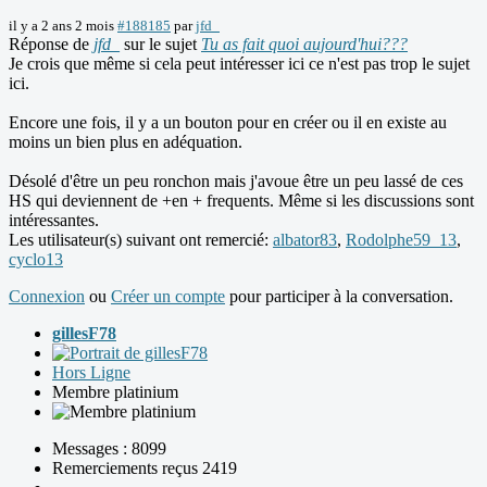
il y a 2 ans 2 mois
#188185
par
jfd_
Réponse de
jfd_
sur le sujet
Tu as fait quoi aujourd'hui???
Je crois que même si cela peut intéresser ici ce n'est pas trop le sujet
ici.
Encore une fois, il y a un bouton pour en créer ou il en existe au
moins un bien plus en adéquation.
Désolé d'être un peu ronchon mais j'avoue être un peu lassé de ces
HS qui deviennent de +en + frequents. Même si les discussions sont
intéressantes.
Les utilisateur(s) suivant ont remercié:
albator83
,
Rodolphe59_13
,
cyclo13
Connexion
ou
Créer un compte
pour participer à la conversation.
gillesF78
Hors Ligne
Membre platinium
Messages : 8099
Remerciements reçus 2419