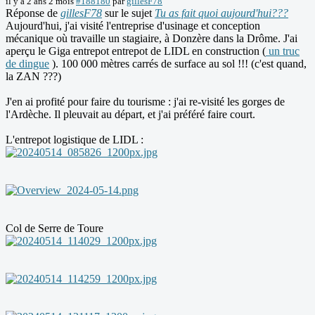
il y a 2 ans 2 mois
#188180
par
gillesF78
Réponse de
gillesF78
sur le sujet
Tu as fait quoi aujourd'hui???
Aujourd'hui, j'ai visité l'entreprise d'usinage et conception
mécanique où travaille un stagiaire, à Donzère dans la Drôme. J'ai
aperçu le Giga entrepot entrepot de LIDL en construction (
un truc
de dingue
). 100 000 mètres carrés de surface au sol !!! (c'est quand,
la ZAN ???)
J'en ai profité pour faire du tourisme : j'ai re-visité les gorges de
l'Ardèche. Il pleuvait au départ, et j'ai préféré faire court.
L'entrepot logistique de LIDL :
Col de Serre de Toure