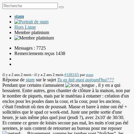
stam
Hors Ligne
Membre platinium
Messages : 7725
Remerciements reçus 1438
il y a 2 ans 2 mois
-
il y a 2 ans 2 mois
#188165
par
stam
Réponse de
stam
sur le sujet
Tu as fait quoi aujourd'hui???
Pendant que certains s'amusaient
, il y en a qui
bossaient. Entre autres, gros chantier de clôture à la maison, non par
le nombre de piquets, mais par le matériau à entamer : création d'un
enclos pour les poules dans la cour, et la cour, pour les anciens,
c'était l'endroit où rien de poussait. Masse et barre à mine ont été +
sollicitées que le spad ce week-end. Juste une petite sortie d'une
heure, je sais même plus quel jour (jeudi ?), avec 2x10' de 30/30.
Et comme ce genre de loisirs secoue pas mal, les nuits n'ont pas été
sereines, je suis content de retourner au bureau pour me reposer
... Bizarrement, comme les jambes sont "fraîches", les