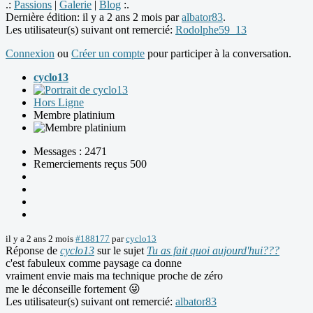
.:
Passions
|
Galerie
|
Blog
:.
Dernière édition: il y a 2 ans 2 mois par
albator83
.
Les utilisateur(s) suivant ont remercié:
Rodolphe59_13
Connexion
ou
Créer un compte
pour participer à la conversation.
cyclo13
Hors Ligne
Membre platinium
Messages : 2471
Remerciements reçus 500
il y a 2 ans 2 mois
#188177
par
cyclo13
Réponse de
cyclo13
sur le sujet
Tu as fait quoi aujourd'hui???
c'est fabuleux comme paysage ca donne
vraiment envie mais ma technique proche de zéro
me le déconseille fortement 😜
Les utilisateur(s) suivant ont remercié:
albator83