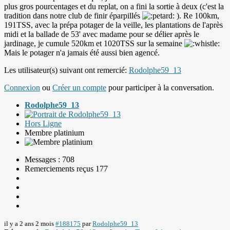
plus gros pourcentages et du replat, on a fini la sortie à deux (c'est la
tradition dans notre club de finir éparpillés
). Re 100km,
191TSS, avec la prépa potager de la veille, les plantations de l'après
midi et la ballade de 53' avec madame pour se délier après le
jardinage, je cumule 520km et 1020TSS sur la semaine
Mais le potager n'a jamais été aussi bien agencé.
Les utilisateur(s) suivant ont remercié:
Rodolphe59_13
Connexion
ou
Créer un compte
pour participer à la conversation.
Rodolphe59_13
Hors Ligne
Membre platinium
Messages : 708
Remerciements reçus 177
il y a 2 ans 2 mois
#188175
par
Rodolphe59_13