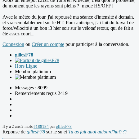
Alors un entrepôt LIDL de 10ha en Ardèche, c'est quoi le problème,
du moment que les rayons sont pleins ? [mode HS/OFF]
Avec la météo du jour, j'ai repoussé ma séance d'intensité à demain,
et vraisemblablement sur le HT. Pour anticiper, j'ai fait du travail de
force/vélocité à un bon i3 hier soir sur le vélotaf retour, qui de fait a
été assez court...
Connexion
ou
Créer un compte
pour participer à la conversation.
gillesF78
Hors Ligne
Membre platinium
Messages : 8099
Remerciements reçus 2419
il y a 2 ans 2 mois
#188184
par
gillesF78
Réponse de
gillesF78
sur le sujet
Tu as fait quoi aujourd'hui???