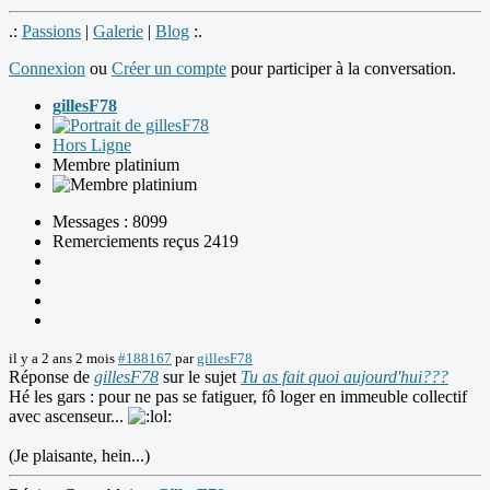
.:
Passions
|
Galerie
|
Blog
:.
Connexion
ou
Créer un compte
pour participer à la conversation.
gillesF78
Hors Ligne
Membre platinium
Messages : 8099
Remerciements reçus 2419
il y a 2 ans 2 mois
#188167
par
gillesF78
Réponse de
gillesF78
sur le sujet
Tu as fait quoi aujourd'hui???
Hé les gars : pour ne pas se fatiguer, fô loger en immeuble collectif
avec ascenseur...
(Je plaisante, hein...)