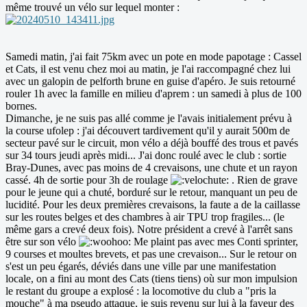
même trouvé un vélo sur lequel monter :
Samedi matin, j'ai fait 75km avec un pote en mode papotage : Cassel
et Cats, il est venu chez moi au matin, je l'ai raccompagné chez lui
avec un galopin de pelforth brune en guise d'apéro. Je suis retourné
rouler 1h avec la famille en milieu d'aprem : un samedi à plus de 100
bornes.
Dimanche, je ne suis pas allé comme je l'avais initialement prévu à
la course ufolep : j'ai découvert tardivement qu'il y aurait 500m de
secteur pavé sur le circuit, mon vélo a déjà bouffé des trous et pavés
sur 34 tours jeudi après midi... J'ai donc roulé avec le club : sortie
Bray-Dunes, avec pas moins de 4 crevaisons, une chute et un rayon
cassé. 4h de sortie pour 3h de roulage
. Rien de grave
pour le jeune qui a chuté, borduré sur le retour, manquant un peu de
lucidité. Pour les deux premières crevaisons, la faute a de la caillasse
sur les routes belges et des chambres à air TPU trop fragiles... (le
même gars a crevé deux fois). Notre président a crevé à l'arrêt sans
être sur son vélo
Me plaint pas avec mes Conti sprinter,
9 courses et moultes brevets, et pas une crevaison... Sur le retour on
s'est un peu égarés, déviés dans une ville par une manifestation
locale, on a fini au mont des Cats (tiens tiens) où sur mon impulsion
le restant du groupe a explosé : la locomotive du club a "pris la
mouche" à ma pseudo attaque, je suis revenu sur lui à la faveur des