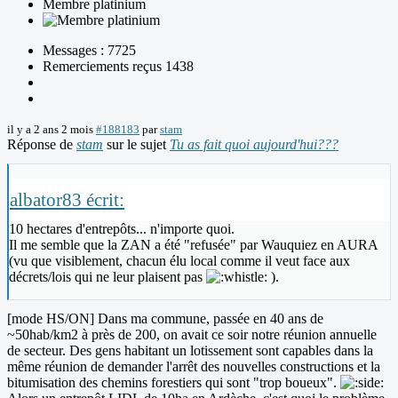
Membre platinium
Messages : 7725
Remerciements reçus 1438
il y a 2 ans 2 mois
#188183
par
stam
Réponse de
stam
sur le sujet
Tu as fait quoi aujourd'hui???
albator83 écrit:
10 hectares d'entrepôts... n'importe quoi.
Il me semble que la ZAN a été "refusée" par Wauquiez en AURA
(vu que visiblement, chacun élu local comme il veut face aux
décrets/lois qui ne leur plaisent pas
).
[mode HS/ON] Dans ma commune, passée en 40 ans de
~50hab/km2 à près de 200, on avait ce soir notre réunion annuelle
de secteur. Des gens habitant un lotissement sont capables dans la
même réunion de demander l'arrêt des nouvelles constructions et la
bitumisation des chemins forestiers qui sont "trop boueux".