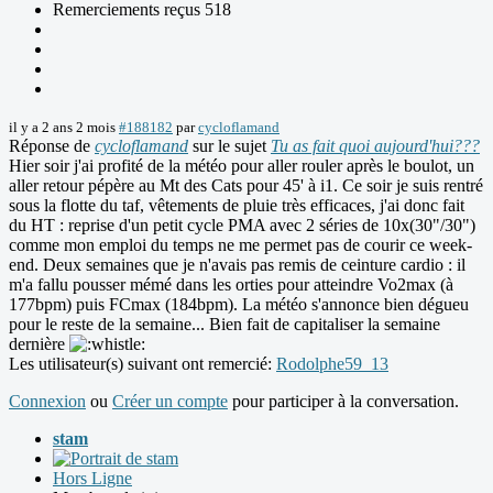
Remerciements reçus 518
il y a 2 ans 2 mois
#188182
par
cycloflamand
Réponse de
cycloflamand
sur le sujet
Tu as fait quoi aujourd'hui???
Hier soir j'ai profité de la météo pour aller rouler après le boulot, un
aller retour pépère au Mt des Cats pour 45' à i1. Ce soir je suis rentré
sous la flotte du taf, vêtements de pluie très efficaces, j'ai donc fait
du HT : reprise d'un petit cycle PMA avec 2 séries de 10x(30"/30")
comme mon emploi du temps ne me permet pas de courir ce week-
end. Deux semaines que je n'avais pas remis de ceinture cardio : il
m'a fallu pousser mémé dans les orties pour atteindre Vo2max (à
177bpm) puis FCmax (184bpm). La météo s'annonce bien dégueu
pour le reste de la semaine... Bien fait de capitaliser la semaine
dernière
Les utilisateur(s) suivant ont remercié:
Rodolphe59_13
Connexion
ou
Créer un compte
pour participer à la conversation.
stam
Hors Ligne