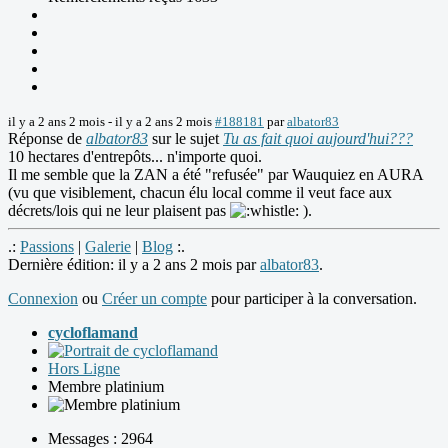
il y a 2 ans 2 mois
-
il y a 2 ans 2 mois
#188181
par
albator83
Réponse de
albator83
sur le sujet
Tu as fait quoi aujourd'hui???
10 hectares d'entrepôts... n'importe quoi.
Il me semble que la ZAN a été "refusée" par Wauquiez en AURA
(vu que visiblement, chacun élu local comme il veut face aux
décrets/lois qui ne leur plaisent pas
).
.:
Passions
|
Galerie
|
Blog
:.
Dernière édition: il y a 2 ans 2 mois par
albator83
.
Connexion
ou
Créer un compte
pour participer à la conversation.
cycloflamand
Hors Ligne
Membre platinium
Messages : 2964