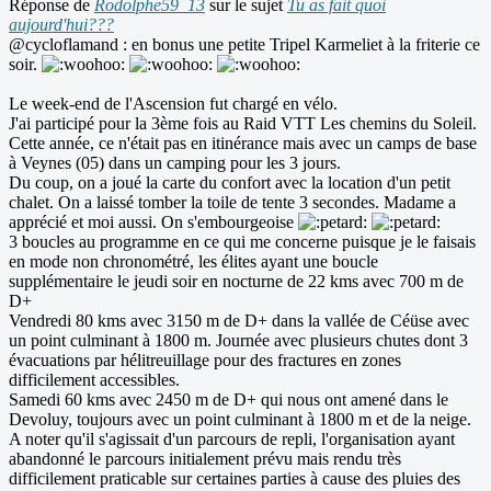
Réponse de
Rodolphe59_13
sur le sujet
Tu as fait quoi
aujourd'hui???
@cycloflamand : en bonus une petite Tripel Karmeliet à la friterie ce
soir.
Le week-end de l'Ascension fut chargé en vélo.
J'ai participé pour la 3ème fois au Raid VTT Les chemins du Soleil.
Cette année, ce n'était pas en itinérance mais avec un camps de base
à Veynes (05) dans un camping pour les 3 jours.
Du coup, on a joué la carte du confort avec la location d'un petit
chalet. On a laissé tomber la toile de tente 3 secondes. Madame a
apprécié et moi aussi. On s'embourgeoise
3 boucles au programme en ce qui me concerne puisque je le faisais
en mode non chronométré, les élites ayant une boucle
supplémentaire le jeudi soir en nocturne de 22 kms avec 700 m de
D+
Vendredi 80 kms avec 3150 m de D+ dans la vallée de Céüse avec
un point culminant à 1800 m. Journée avec plusieurs chutes dont 3
évacuations par hélitreuillage pour des fractures en zones
difficilement accessibles.
Samedi 60 kms avec 2450 m de D+ qui nous ont amené dans le
Devoluy, toujours avec un point culminant à 1800 m et de la neige.
A noter qu'il s'agissait d'un parcours de repli, l'organisation ayant
abandonné le parcours initialement prévu mais rendu très
difficilement praticable sur certaines parties à cause des pluies des