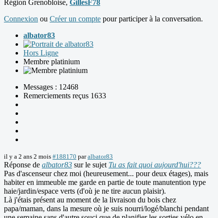
Région Grenobloise,
GillesF78
Connexion
ou
Créer un compte
pour participer à la conversation.
albator83
Hors Ligne
Membre platinium
Messages : 12468
Remerciements reçus 1633
il y a 2 ans 2 mois
#188170
par
albator83
Réponse de
albator83
sur le sujet
Tu as fait quoi aujourd'hui???
Pas d'ascenseur chez moi (heureusement... pour deux étages), mais
habiter en immeuble me garde en partie de toute manutention type
haie/jardin/espace verts (d'où je ne tire aucun plaisir).
Là j'étais présent au moment de la livraison du bois chez
papa/maman, dans la mesure où je suis nourri/logé/blanchi pendant
une semaine sans d'autre souci que de planifier les sorties vélo en