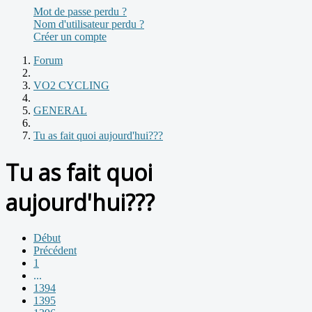
Mot de passe perdu ?
Nom d'utilisateur perdu ?
Créer un compte
Forum
VO2 CYCLING
GENERAL
Tu as fait quoi aujourd'hui???
Tu as fait quoi
aujourd'hui???
Début
Précédent
1
...
1394
1395