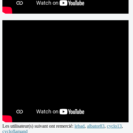
Les utilisateur(s) suivant ont remercié:
lebad
,
albator83
,
cyclo13
,
cycloflamand