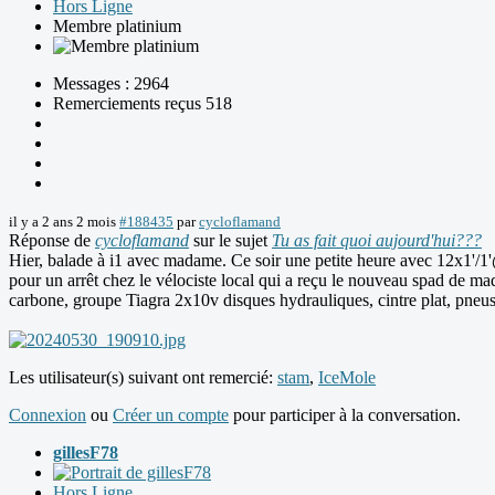
Hors Ligne
Membre platinium
Messages : 2964
Remerciements reçus 518
il y a 2 ans 2 mois
#188435
par
cycloflamand
Réponse de
cycloflamand
sur le sujet
Tu as fait quoi aujourd'hui???
Hier, balade à i1 avec madame. Ce soir une petite heure avec 12x1'/1'@4
pour un arrêt chez le vélociste local qui a reçu le nouveau spad d
carbone, groupe Tiagra 2x10v disques hydrauliques, cintre plat, pneus
Les utilisateur(s) suivant ont remercié:
stam
,
IceMole
Connexion
ou
Créer un compte
pour participer à la conversation.
gillesF78
Hors Ligne