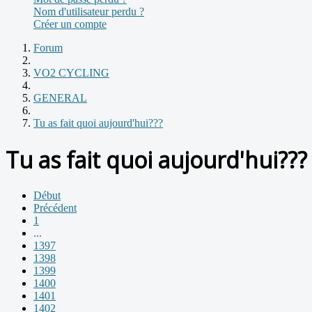
Nom d'utilisateur perdu ?
Créer un compte
Forum
VO2 CYCLING
GENERAL
Tu as fait quoi aujourd'hui???
Tu as fait quoi aujourd'hui???
Début
Précédent
1
...
1397
1398
1399
1400
1401
1402