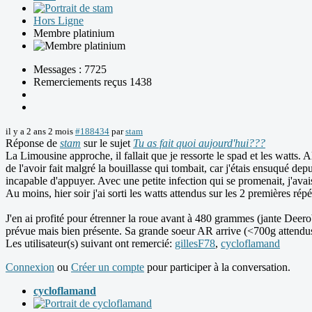
Hors Ligne
Membre platinium
Messages : 7725
Remerciements reçus 1438
il y a 2 ans 2 mois
#188434
par
stam
Réponse de
stam
sur le sujet
Tu as fait quoi aujourd'hui???
La Limousine approche, il fallait que je ressorte le spad et les watts.
de l'avoir fait malgré la bouillasse qui tombait, car j'étais ensuqué d
incapable d'appuyer. Avec une petite infection qui se promenait, j'avais
Au moins, hier soir j'ai sorti les watts attendus sur les 2 premières rép
J'en ai profité pour étrenner la roue avant à 480 grammes (jante Deer
prévue mais bien présente. Sa grande soeur AR arrive (<700g attendus), 
Les utilisateur(s) suivant ont remercié:
gillesF78
,
cycloflamand
Connexion
ou
Créer un compte
pour participer à la conversation.
cycloflamand