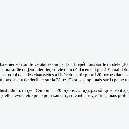
 Alors hier soir sur le vélotaf retour j'ai fait 3 répétitions sur le modè
epuis ma sortie de jeudi dernier, suivie d'un déplacement pro à Epinal. Di
 le moral dans les chaussettes à l'idée de partir pour 120 bornes dans ce
étitions, avant de décliner sur la 3ème. C'est pas top, mais sur la pente r
obust 30mm, moyeu Carbon-Ti, 20 rayons cx-ray), pas sûr qu'elle ait app
elle devrait être prête pour samedi ; suivant la règle "ne jamais porter