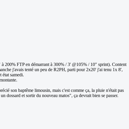
le (30" à 200% FTP en démarrant à 300% / 3' @105% / 10" sprint). Content
manche j'avais tenté un peu de R2PH, parti pour 2x20' j'ai tenu 1x 8',
t état samedi.
emontante.
récié son baptême limousin, mais c'est comme ça, la pluie n'était pas
 un dossard et sortir du nouveau matos", ça devrait bien se passer.