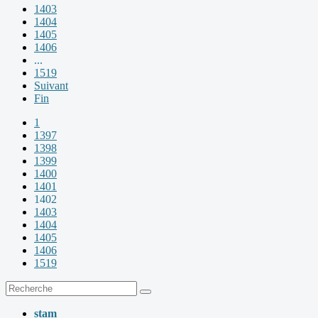
1403
1404
1405
1406
...
1519
Suivant
Fin
1
1397
1398
1399
1400
1401
1402
1403
1404
1405
1406
1519
stam