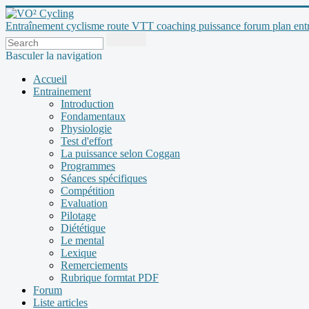
Entraînement cyclisme route VTT coaching puissance forum plan entraî
Basculer la navigation
Accueil
Entrainement
Introduction
Fondamentaux
Physiologie
Test d'effort
La puissance selon Coggan
Programmes
Séances spécifiques
Compétition
Evaluation
Pilotage
Diététique
Le mental
Lexique
Remerciements
Rubrique formtat PDF
Forum
Liste articles