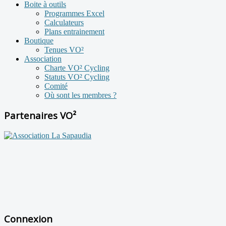
Boite à outils
Programmes Excel
Calculateurs
Plans entrainement
Boutique
Tenues VO²
Association
Charte VO² Cycling
Statuts VO² Cycling
Comité
Où sont les membres ?
Partenaires VO²
Connexion