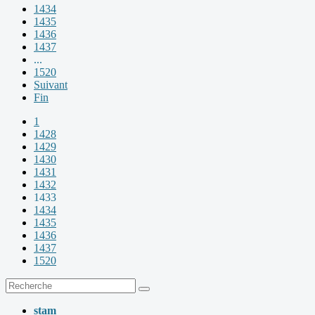
1434
1435
1436
1437
...
1520
Suivant
Fin
1
1428
1429
1430
1431
1432
1433
1434
1435
1436
1437
1520
stam