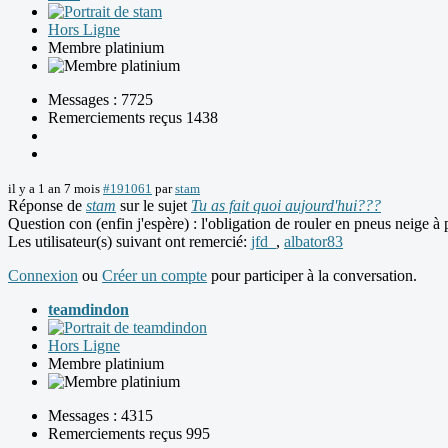
Hors Ligne
Membre platinium
Messages : 7725
Remerciements reçus 1438
il y a 1 an 7 mois
#191061
par
stam
Réponse de
stam
sur le sujet
Tu as fait quoi aujourd'hui???
Question con (enfin j'espère) : l'obligation de rouler en pneus neige à
Les utilisateur(s) suivant ont remercié:
jfd_
,
albator83
Connexion
ou
Créer un compte
pour participer à la conversation.
teamdindon
Hors Ligne
Membre platinium
Messages : 4315
Remerciements reçus 995