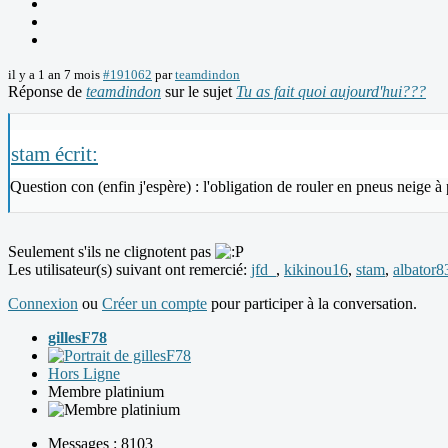
il y a 1 an 7 mois
#191062
par
teamdindon
Réponse de
teamdindon
sur le sujet
Tu as fait quoi aujourd'hui???
stam écrit:
Question con (enfin j'espère) : l'obligation de rouler en pneus neige 
Seulement s'ils ne clignotent pas
Les utilisateur(s) suivant ont remercié:
jfd_
,
kikinou16
,
stam
,
albator8
Connexion
ou
Créer un compte
pour participer à la conversation.
gillesF78
Hors Ligne
Membre platinium
Messages : 8103