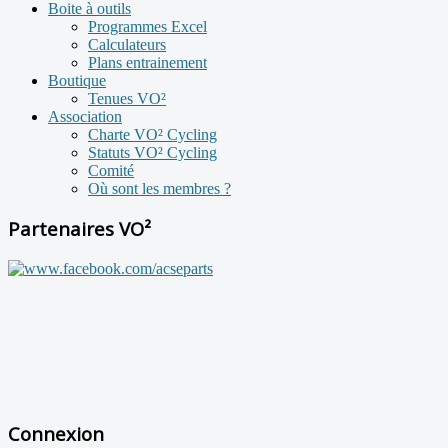
Boite à outils
Programmes Excel
Calculateurs
Plans entrainement
Boutique
Tenues VO²
Association
Charte VO² Cycling
Statuts VO² Cycling
Comité
Où sont les membres ?
Partenaires VO²
Connexion