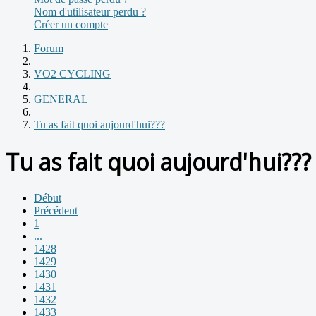
Nom d'utilisateur perdu ?
Créer un compte
Forum
VO2 CYCLING
GENERAL
Tu as fait quoi aujourd'hui???
Tu as fait quoi aujourd'hui???
Début
Précédent
1
...
1428
1429
1430
1431
1432
1433