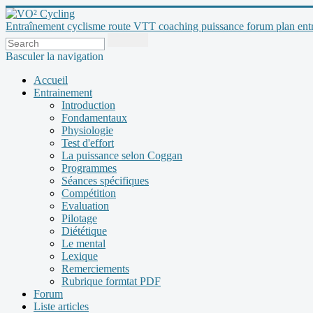
Entraînement cyclisme route VTT coaching puissance forum plan entraî
Basculer la navigation
Accueil
Entrainement
Introduction
Fondamentaux
Physiologie
Test d'effort
La puissance selon Coggan
Programmes
Séances spécifiques
Compétition
Evaluation
Pilotage
Diététique
Le mental
Lexique
Remerciements
Rubrique formtat PDF
Forum
Liste articles