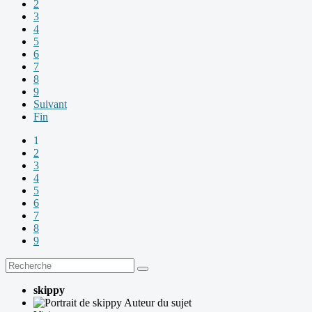
2
3
4
5
6
7
8
9
Suivant
Fin
1
2
3
4
5
6
7
8
9
skippy
Auteur du sujet