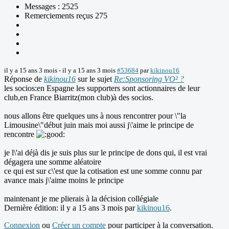
Messages : 2525
Remerciements reçus 275
il y a 15 ans 3 mois
-
il y a 15 ans 3 mois
#53684
par
kikinou16
Réponse de
kikinou16
sur le sujet
Re:Sponsoring VO² ?
les socios:en Espagne les supporters sont actionnaires de leur
club,en France Biarritz(mon club)à des socios.
nous allons être quelques uns à nous rencontrer pour \"la
Limousine\"début juin mais moi aussi j\'aime le principe de
rencontre
je l\'ai déjà dis je suis plus sur le principe de dons qui, il est vrai
dégagera une somme aléatoire
ce qui est sur c\'est que la cotisation est une somme connu par
avance mais j\'aime moins le principe
maintenant je me plierais à la décision collégiale
Dernière édition: il y a 15 ans 3 mois par
kikinou16
.
Connexion
ou
Créer un compte
pour participer à la conversation.