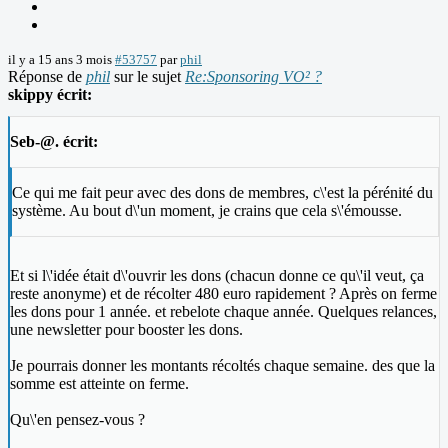
il y a 15 ans 3 mois
#53757
par
phil
Réponse de
phil
sur le sujet
Re:Sponsoring VO² ?
skippy écrit:
Seb-@. écrit:
Ce qui me fait peur avec des dons de membres, c\'est la pérénité du
système. Au bout d\'un moment, je crains que cela s\'émousse.
Et si l\'idée était d\'ouvrir les dons (chacun donne ce qu\'il veut, ça
reste anonyme) et de récolter 480 euro rapidement ? Après on ferme
les dons pour 1 année. et rebelote chaque année. Quelques relances,
une newsletter pour booster les dons.
Je pourrais donner les montants récoltés chaque semaine. des que la
somme est atteinte on ferme.
Qu\'en pensez-vous ?