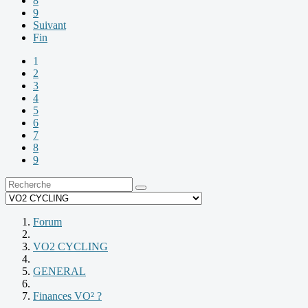
8
9
Suivant
Fin
1
2
3
4
5
6
7
8
9
Forum
VO2 CYCLING
GENERAL
Finances VO² ?