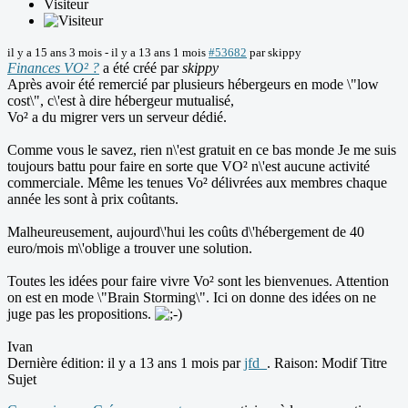
Visiteur
il y a 15 ans 3 mois
-
il y a 13 ans 1 mois
#53682
par
skippy
Finances VO² ?
a été créé par
skippy
Après avoir été remercié par plusieurs hébergeurs en mode \"low
cost\", c\'est à dire hébergeur mutualisé,
Vo² a du migrer vers un serveur dédié.
Comme vous le savez, rien n\'est gratuit en ce bas monde Je me suis
toujours battu pour faire en sorte que VO² n\'est aucune activité
commerciale. Même les tenues Vo² délivrées aux membres chaque
année les sont à prix coûtants.
Malheureusement, aujourd\'hui les coûts d\'hébergement de 40
euro/mois m\'oblige a trouver une solution.
Toutes les idées pour faire vivre Vo² sont les bienvenues. Attention
on est en mode \"Brain Storming\". Ici on donne des idées on ne
juge pas les propositions.
Ivan
Dernière édition: il y a 13 ans 1 mois par
jfd_
. Raison: Modif Titre
Sujet