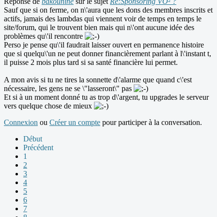
Réponse de
bakounine
sur le sujet
Re:Sponsoring VO² ?
Sauf que si on ferme, on n\'aura que les dons des membres inscrits et
actifs, jamais des lambdas qui viennent voir de temps en temps le
site/forum, qui le trouvent bien mais qui n\'ont aucune idée des
problèmes qu\'il rencontre
Perso je pense qu\'il faudrait laisser ouvert en permanence histoire
que si quelqu\'un ne peut donner financièrement parlant à l\'instant t,
il puisse 2 mois plus tard si sa santé financière lui permet.
A mon avis si tu ne tires la sonnette d\'alarme que quand c\'est
nécessaire, les gens ne se \"lasseront\" pas
Et si à un moment donné tu as trop d\'argent, tu upgrades le serveur
vers quelque chose de mieux
Connexion
ou
Créer un compte
pour participer à la conversation.
Début
Précédent
1
2
3
4
5
6
7