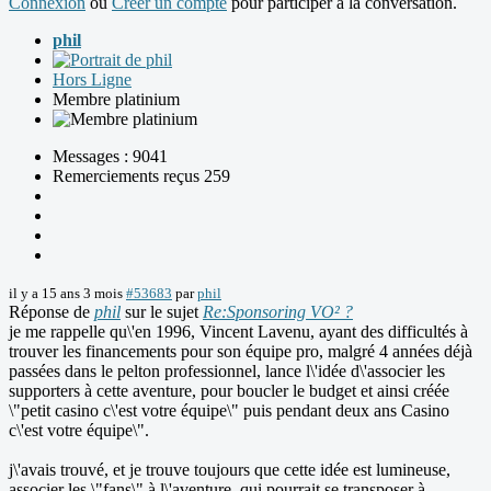
Connexion
ou
Créer un compte
pour participer à la conversation.
phil
Hors Ligne
Membre platinium
Messages : 9041
Remerciements reçus 259
il y a 15 ans 3 mois
#53683
par
phil
Réponse de
phil
sur le sujet
Re:Sponsoring VO² ?
je me rappelle qu\'en 1996, Vincent Lavenu, ayant des difficultés à
trouver les financements pour son équipe pro, malgré 4 années déjà
passées dans le pelton professionnel, lance l\'idée d\'associer les
supporters à cette aventure, pour boucler le budget et ainsi créée
\"petit casino c\'est votre équipe\" puis pendant deux ans Casino
c\'est votre équipe\".
j\'avais trouvé, et je trouve toujours que cette idée est lumineuse,
associer les \"fans\" à l\'aventure, qui pourrait se transposer à