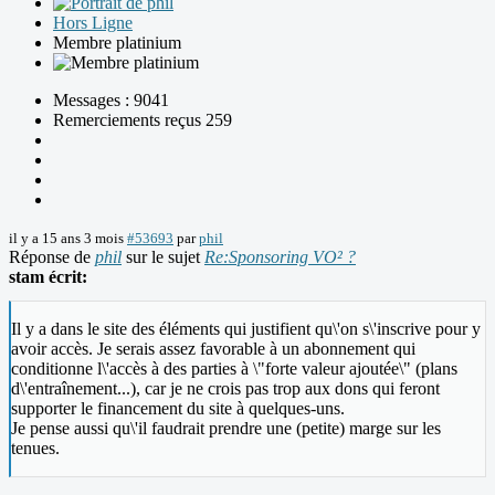
Hors Ligne
Membre platinium
Messages : 9041
Remerciements reçus 259
il y a 15 ans 3 mois
#53693
par
phil
Réponse de
phil
sur le sujet
Re:Sponsoring VO² ?
stam écrit:
Il y a dans le site des éléments qui justifient qu\'on s\'inscrive pour y
avoir accès. Je serais assez favorable à un abonnement qui
conditionne l\'accès à des parties à \"forte valeur ajoutée\" (plans
d\'entraînement...), car je ne crois pas trop aux dons qui feront
supporter le financement du site à quelques-uns.
Je pense aussi qu\'il faudrait prendre une (petite) marge sur les
tenues.