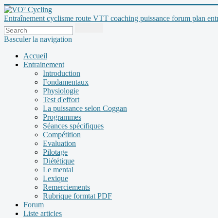
Entraînement cyclisme route VTT coaching puissance forum plan entraî
Basculer la navigation
Accueil
Entrainement
Introduction
Fondamentaux
Physiologie
Test d'effort
La puissance selon Coggan
Programmes
Séances spécifiques
Compétition
Evaluation
Pilotage
Diététique
Le mental
Lexique
Remerciements
Rubrique formtat PDF
Forum
Liste articles