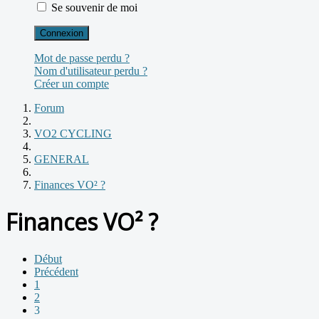
Se souvenir de moi
Connexion
Mot de passe perdu ?
Nom d'utilisateur perdu ?
Créer un compte
Forum
VO2 CYCLING
GENERAL
Finances VO² ?
Finances VO² ?
Début
Précédent
1
2
3