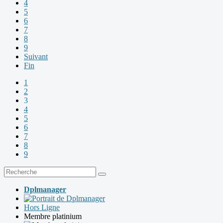
4
5
6
7
8
9
Suivant
Fin
1
2
3
4
5
6
7
8
9
Dplmanager
Hors Ligne
Membre platinium