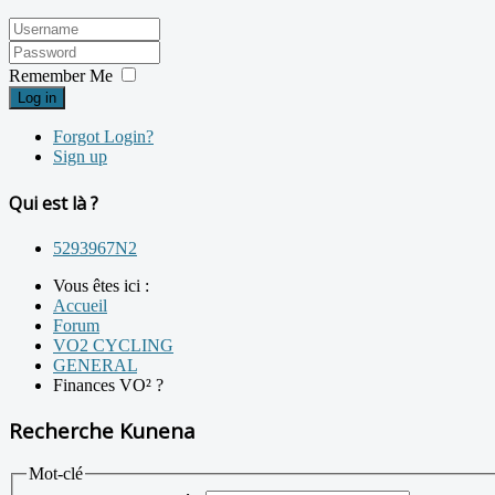
Remember Me
Log in
Forgot Login?
Sign up
Qui est là ?
5293967N2
Vous êtes ici :
Accueil
Forum
VO2 CYCLING
GENERAL
Finances VO² ?
Recherche Kunena
Mot-clé