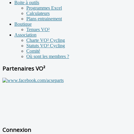
Boite à outils
Programmes Excel
Calculateurs
Plans entrainement
Boutique
Tenues VO²
Association
Charte VO² Cycling
Statuts VO² Cycling
Comité
Où sont les membres ?
Partenaires VO²
Connexion