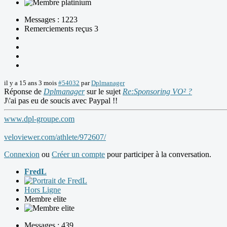
Messages : 1223
Remerciements reçus 3
il y a 15 ans 3 mois
#54032
par
Dplmanager
Réponse de
Dplmanager
sur le sujet
Re:Sponsoring VO² ?
J\'ai pas eu de soucis avec Paypal !!
www.dpl-groupe.com
veloviewer.com/athlete/972607/
Connexion
ou
Créer un compte
pour participer à la conversation.
FredL
Hors Ligne
Membre elite
Messages : 439