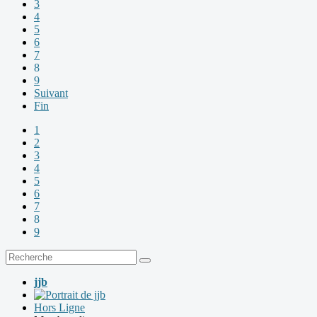
3
4
5
6
7
8
9
Suivant
Fin
1
2
3
4
5
6
7
8
9
jjb
Hors Ligne