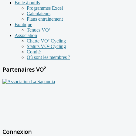
Boite à outils
Programmes Excel
Calculateurs
Plans entrainement
Boutique
Tenues VO²
Association
Charte VO² Cycling
Statuts VO² Cycling
Comité
Où sont les membres ?
Partenaires VO²
Connexion