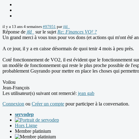
il y a 13 ans 4 semaines
#97951
par
jfd_
Réponse de
jfd_
sur le sujet
Re: Finances VO² ?
Un grand merci à vous tous pour vos dons (et actions qui m'ont été 
A ce jour, il y a en caisse désormais de quoi tenir 4 mois à peu près.
Coté fonctionnement de VO2, il est évident que le fonctionnement sur l
un modèle de fonctionnement qui reste le plus proche possible de l'esp
probablement Guyrando pour mettre en place les choses qui permettro
Voilou
Jean-François
Les utilisateur(s) suivant ont remercié:
jean gab
Connexion
ou
Créer un compte
pour participer à la conversation.
servodep
Hors Ligne
Membre platinium