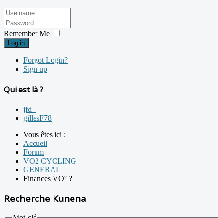
Remember Me
Log in
Forgot Login?
Sign up
Qui est là ?
jfd_
gillesF78
Vous êtes ici :
Accueil
Forum
VO2 CYCLING
GENERAL
Finances VO² ?
Recherche Kunena
Mot-clé