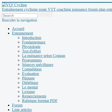
Entraînement cyclisme route VTT coaching puissance forum plan entraî
Basculer la navigation
Accueil
Entrainement
Introduction
Fondamentaux
Physiologie
Test d'effort
La puissance selon Coggan
Programmes
Séances spécifiques
Compétition
Evaluation
Pilotage
Diététique
Le mental
Lexique
Remerciements
Rubrique formtat PDF
Forum
Liste articles