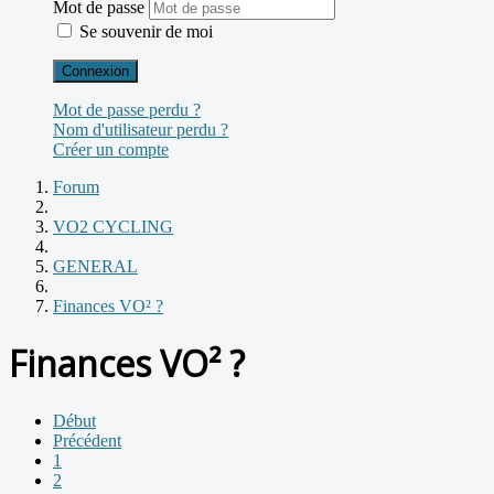
Mot de passe
Se souvenir de moi
Connexion
Mot de passe perdu ?
Nom d'utilisateur perdu ?
Créer un compte
Forum
VO2 CYCLING
GENERAL
Finances VO² ?
Finances VO² ?
Début
Précédent
1
2