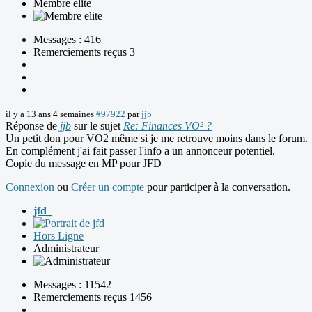
Membre elite
Messages : 416
Remerciements reçus 3
il y a 13 ans 4 semaines
#97922
par
jjb
Réponse de
jjb
sur le sujet
Re: Finances VO² ?
Un petit don pour VO2 même si je me retrouve moins dans le forum.
En complément j'ai fait passer l'info a un annonceur potentiel.
Copie du message en MP pour JFD
Connexion
ou
Créer un compte
pour participer à la conversation.
jfd_
Hors Ligne
Administrateur
Messages : 11542
Remerciements reçus 1456