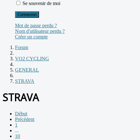
Se souvenir de moi
Connexion
Mot de passe perdu ?
Nom d'utilisateur perdu ?
Créer un compte
Forum
VO2 CYCLING
GENERAL
STRAVA
STRAVA
Début
Précédent
1
...
10