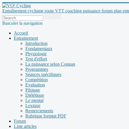
Entraînement cyclisme route VTT coaching puissance forum plan entraî
Basculer la navigation
Accueil
Entrainement
Introduction
Fondamentaux
Physiologie
Test d'effort
La puissance selon Coggan
Programmes
Séances spécifiques
Compétition
Evaluation
Pilotage
Diététique
Le mental
Lexique
Remerciements
Rubrique formtat PDF
Forum
Liste articles