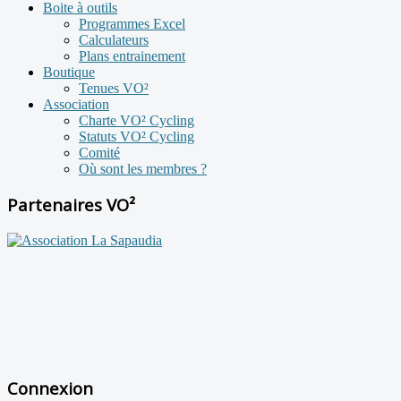
Boite à outils
Programmes Excel
Calculateurs
Plans entrainement
Boutique
Tenues VO²
Association
Charte VO² Cycling
Statuts VO² Cycling
Comité
Où sont les membres ?
Partenaires VO²
Connexion