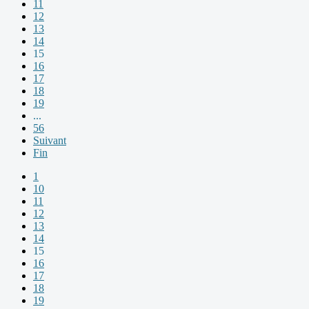
11
12
13
14
15
16
17
18
19
...
56
Suivant
Fin
1
10
11
12
13
14
15
16
17
18
19