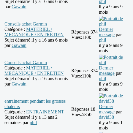
Sujet démarré il y a 16 ans 6 mois
phil
par
Gawain
il y a 9 ans 9
mois
Conseils achat Garmin
Catégorie :
MATERIEL /
Dernier
Réponses:
374
MECANIQUE / ENTRETIEN
message
par
Vues:
110k
Sujet démarré il y a 16 ans 6 mois
phil
par
Gawain
il y a 9 ans 9
mois
Conseils achat Garmin
Catégorie :
MATERIEL /
Dernier
Réponses:
374
MECANIQUE / ENTRETIEN
message
par
Vues:
110k
Sujet démarré il y a 16 ans 6 mois
phil
par
Gawain
il y a 9 ans 9
mois
entrainement pendant les grosses
chaleurs
Dernier
Réponses:
18
Catégorie :
ENTRAINEMENT
message
par
Vues:
5850
Sujet démarré il y a 13 ans 2
david38
semaines par
phil
il y a 9 ans 1
mois