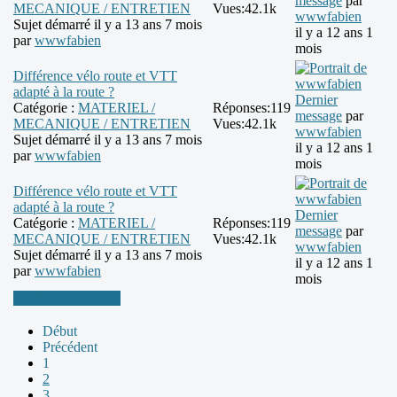
message
par
MECANIQUE / ENTRETIEN
Vues:
42.1k
wwwfabien
Sujet démarré il y a 13 ans 7 mois
il y a 12 ans 1
par
wwwfabien
mois
Différence vélo route et VTT
adapté à la route ?
Dernier
Catégorie :
MATERIEL /
Réponses:
119
message
par
MECANIQUE / ENTRETIEN
Vues:
42.1k
wwwfabien
Sujet démarré il y a 13 ans 7 mois
il y a 12 ans 1
par
wwwfabien
mois
Différence vélo route et VTT
adapté à la route ?
Dernier
Catégorie :
MATERIEL /
Réponses:
119
message
par
MECANIQUE / ENTRETIEN
Vues:
42.1k
wwwfabien
Sujet démarré il y a 13 ans 7 mois
il y a 12 ans 1
par
wwwfabien
mois
Plus d'informations
Début
Précédent
1
2
3