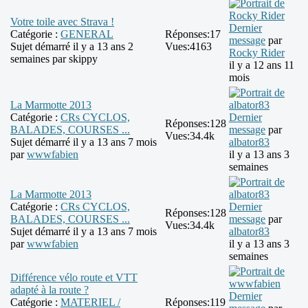
Votre toile avec Strava !
Dernier
Catégorie :
GENERAL
Réponses:
17
message
par
Sujet démarré il y a 13 ans 2
Vues:
4163
Rocky Rider
semaines par
skippy
il y a 12 ans 11
mois
La Marmotte 2013
Catégorie :
CRs CYCLOS,
Dernier
Réponses:
128
BALADES, COURSES ...
message
par
Vues:
34.4k
Sujet démarré il y a 13 ans 7 mois
albator83
par
wwwfabien
il y a 13 ans 3
semaines
La Marmotte 2013
Catégorie :
CRs CYCLOS,
Dernier
Réponses:
128
BALADES, COURSES ...
message
par
Vues:
34.4k
Sujet démarré il y a 13 ans 7 mois
albator83
par
wwwfabien
il y a 13 ans 3
semaines
Différence vélo route et VTT
adapté à la route ?
Dernier
Catégorie :
MATERIEL /
Réponses:
119