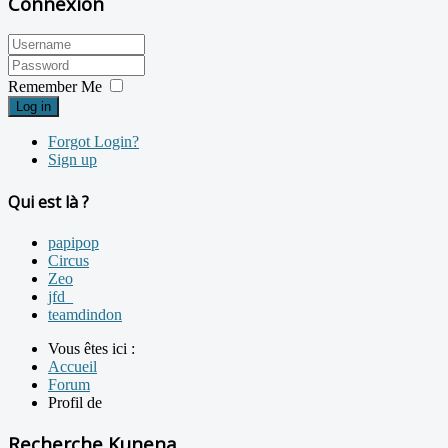
Connexion
Remember Me
Log in
Forgot Login?
Sign up
Qui est là ?
papipop
Circus
Zeo
jfd_
teamdindon
Vous êtes ici :
Accueil
Forum
Profil de
Recherche Kunena