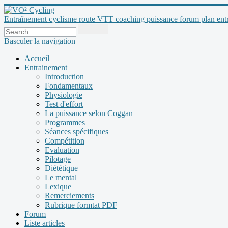
Entraînement cyclisme route VTT coaching puissance forum plan entraî
Basculer la navigation
Accueil
Entrainement
Introduction
Fondamentaux
Physiologie
Test d'effort
La puissance selon Coggan
Programmes
Séances spécifiques
Compétition
Evaluation
Pilotage
Diététique
Le mental
Lexique
Remerciements
Rubrique formtat PDF
Forum
Liste articles