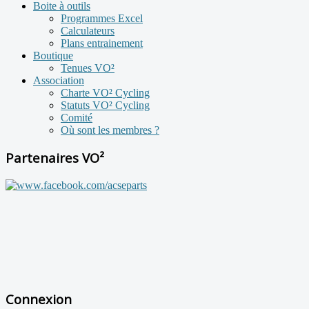
Boite à outils
Programmes Excel
Calculateurs
Plans entrainement
Boutique
Tenues VO²
Association
Charte VO² Cycling
Statuts VO² Cycling
Comité
Où sont les membres ?
Partenaires VO²
Connexion