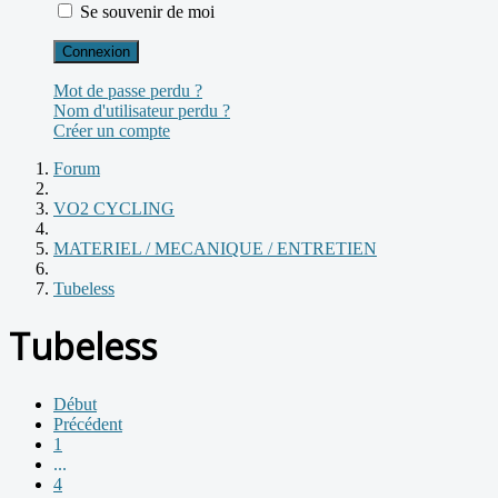
Se souvenir de moi
Connexion
Mot de passe perdu ?
Nom d'utilisateur perdu ?
Créer un compte
Forum
VO2 CYCLING
MATERIEL / MECANIQUE / ENTRETIEN
Tubeless
Tubeless
Début
Précédent
1
...
4