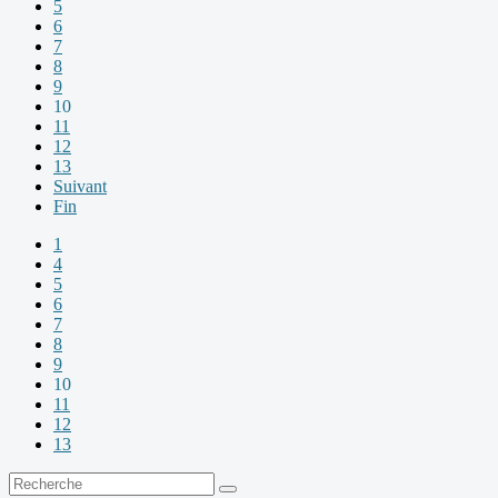
5
6
7
8
9
10
11
12
13
Suivant
Fin
1
4
5
6
7
8
9
10
11
12
13