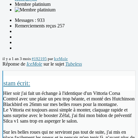
Membre platinium
Messages : 933
Remerciements reçus 257
il y a 1 an 3 mois
#192195
par
IceMole
Réponse de
IceMole
sur le sujet
Tubeless
stam écrit:
Hier soir j'ai fait un échange à l'identique d'un Vittoria Corsa
Control avec une plaie un peu trop béante, et monté des Hutchinson
Blackbird en 26mm sur mes belles roues pour la montagne.
Le Vittoria est toujours aussi simple à monter, claquage rapide et
sans surprise avec le booster Zéfal, j'ai fini mon bidon de préventif
Silca v1 sans trop en asperger le salon.
Sur les belles roues qui ne serviront pas tout de suite, j'ai mis en
place facilement les pneus et je pensais m'en tenir là, n'ayant plus de