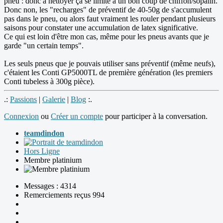
pneu : donc à nettoyer ça se limite à un bon coup de chiffon/sopalin.
Donc non, les "recharges" de préventif de 40-50g de s'accumulent
pas dans le pneu, ou alors faut vraiment les rouler pendant plusieurs
saisons pour constater une accumulation de latex significative.
Ce qui est loin d'être mon cas, même pour les pneus avants que je
garde "un certain temps".
Les seuls pneus que je pouvais utiliser sans préventif (même neufs),
c'étaient les Conti GP5000TL de première génération (les premiers
Conti tubeless à 300g pièce).
.:
Passions
|
Galerie
|
Blog
:.
Connexion
ou
Créer un compte
pour participer à la conversation.
teamdindon
Hors Ligne
Membre platinium
Messages : 4314
Remerciements reçus 994