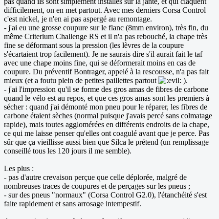
pas quand ils sont simplement installés sur la jante, et qui claquent
difficilement, on en met partout. Avec mes derniers Corsa Control
c'est nickel, je n'en ai pas aspergé au remontage.
- j'ai eu une grosse coupure sur le flanc (8mm environ), très fin, du
même Criterium Challenge RS et il n'a pas rebouché, la chape très
fine se déformant sous la pression (les lèvres de la coupure
s'écartaient trop facilement). Je ne saurais dire s'il aurait fait le taf
avec une chape moins fine, qui se déformerait moins en cas de
coupure. Du préventif Bontrager, appelé à la rescousse, n'a pas fait
mieux (et a foutu plein de petites paillettes partout
).
- j'ai l'impression qu'il se forme des gros amas de fibres de carbone
quand le vélo est au repos, et que ces gros amas sont les premiers à
sécher : quand j'ai démonté mon pneu pour le réparer, les fibres de
carbone étaient sèches (normal puisque j'avais percé sans colmatage
rapide), mais toutes agglomérées en différents endroits de la chape,
ce qui me laisse penser qu'elles ont coagulé avant que je perce. Pas
sûr que ça vieillisse aussi bien que Silca le prétend (un remplissage
conseillé tous les 120 jours il me semble).
Les plus :
- pas d'autre crevaison perçue que celle déplorée, malgré de
nombreuses traces de coupures et de perçages sur les pneus ;
- sur des pneus "normaux" (Corsa Control G2.0), l'étanchéité s'est
faite rapidement et sans arrosage intempestif.