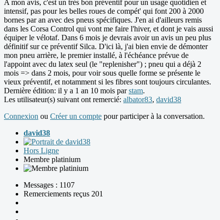
A mon avis, c'est un très bon préventif pour un usage quotidien et
intensif, pas pour les belles roues de compét' qui font 200 à 2000
bornes par an avec des pneus spécifiques. J'en ai d'ailleurs remis
dans les Corsa Control qui vont me faire l'hiver, et dont je vais aussi
équiper le vélotaf. Dans 6 mois je devrais avoir un avis un peu plus
définitif sur ce préventif Silca. D'ici là, j'ai bien envie de démonter
mon pneu arrière, le premier installé, à l'échéance prévue de
l'appoint avec du latex seul (le "replenisher") ; pneu qui a déjà 2
mois => dans 2 mois, pour voir sous quelle forme se présente le
vieux préventif, et notamment si les fibres sont toujours circulantes.
Dernière édition: il y a 1 an 10 mois par
stam
.
Les utilisateur(s) suivant ont remercié:
albator83
,
david38
Connexion
ou
Créer un compte
pour participer à la conversation.
david38
Hors Ligne
Membre platinium
Messages : 1107
Remerciements reçus 201