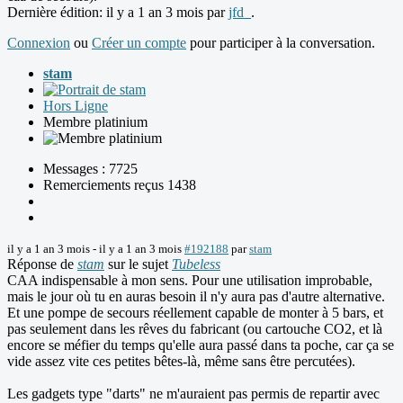
Dernière édition: il y a 1 an 3 mois par
jfd_
.
Connexion
ou
Créer un compte
pour participer à la conversation.
stam
Hors Ligne
Membre platinium
Messages : 7725
Remerciements reçus 1438
il y a 1 an 3 mois
-
il y a 1 an 3 mois
#192188
par
stam
Réponse de
stam
sur le sujet
Tubeless
CAA indispensable à mon sens. Pour une utilisation improbable,
mais le jour où tu en auras besoin il n'y aura pas d'autre alternative.
Et une pompe de secours réellement capable de monter à 5 bars, et
pas seulement dans les rêves du fabricant (ou cartouche CO2, et là
encore se méfier du temps qu'elle aura passé dans ta poche, car ça se
vide assez vite ces petites bêtes-là, même sans être percutées).
Les gadgets type "darts" ne m'auraient pas permis de repartir avec