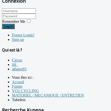
Connexion
Remember Me
Log in
Forgot Login?
Sign up
Qui est là ?
Circus
jfd_
albator83
Vous êtes ici :
Accueil
Forum
VO2 CYCLING
MATERIEL / MECANIQUE / ENTRETIEN
Tubeless
Recherche Kunena