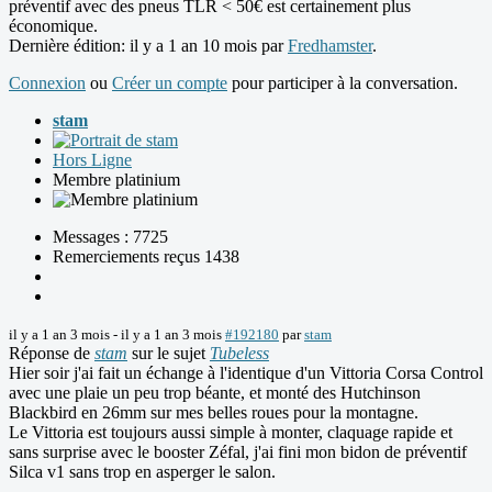
préventif avec des pneus TLR < 50€ est certainement plus
économique.
Dernière édition: il y a 1 an 10 mois par
Fredhamster
.
Connexion
ou
Créer un compte
pour participer à la conversation.
stam
Hors Ligne
Membre platinium
Messages : 7725
Remerciements reçus 1438
il y a 1 an 3 mois
-
il y a 1 an 3 mois
#192180
par
stam
Réponse de
stam
sur le sujet
Tubeless
Hier soir j'ai fait un échange à l'identique d'un Vittoria Corsa Control
avec une plaie un peu trop béante, et monté des Hutchinson
Blackbird en 26mm sur mes belles roues pour la montagne.
Le Vittoria est toujours aussi simple à monter, claquage rapide et
sans surprise avec le booster Zéfal, j'ai fini mon bidon de préventif
Silca v1 sans trop en asperger le salon.