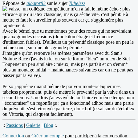
Réponse de
albator83
sur le sujet
Tubeless
un collègue compétiteur m'en a fait le même écho : plus
efficace que du latex classique, mais ça sèche vite, c'est pénible à
mettre et faut le surveiller plus souvent car ça s'agglomère plus
rapidement.
Avec le bémol que tu mentionnes pour des roues qui ne serviraient
qu'aux grandes occasions (donc kilométrage et fréquence
d'utilisation faibles). D'ailleurs un préventif classique pose un peu le
même souci, sur une plus grande période.
J'imagine qu'on retrouve les mêmes paramètres avec du Stan's
Notube Race (j'avais lu ici ou sur le forum "bleu" un retex de Stef
Toupenet un peu similaire : mieux, mais pas parfait et on s'emm*
plus au montage initial + maintenances suivantes car on ne peut pas
passer par la valve).
Perso j'apprécie quand même de pouvoir monter/claquer mes
tubeless proprement, puis de mettre le préventif par la valve dans un
second temps. Une fois j'ai essayé de tout faire en même temps pour
"économiser" un regonflage : ça a fonctionné adhoc mais une partie
du préventif s'est retrouvée par terre, donc bof (essai sur du Veloflex
ou Vittoria, qui claquent facilement).
.:
Passions
|
Galerie
|
Blog
:.
Connexion
ou
Créer un compte
pour participer à la conversation.