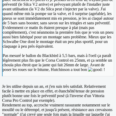
préventif (le Silca V2 arrive) et prévoyant plutôt de l'installer juste
avant utilisation (la V2 du Silca peut s'injecter par la valve). J'ai
quand même mis la pompe sur la valve, et ô surprise (agréable), les
pneus se sont immédiatement mis en pression, je les ai claqué autour
de 5 bars sans booster, sans savon sur les tringles et sans préventif.
Evidemment ce matin ils étaient presque à plat (mais pas
complètement), c'est néanmoins la première fois que je vois un pneu
aussi bien fabriqué pour un montage sans problème. Mieux que les
Schwalbe One dont le montage était un peu plus sportif, pour un
claquage à peu près équivalent.
Pas mesuré le ballon du Blackbird à 5,5 bars, mais à l'oeil ça paraît
légèrement plus fin que le Corsa Control en 25mm, et ça semble un
chouïa plus étroit que la jante qui fait 26mm de large. Avant de
poser les roues sur le bitume, Hutchinson a tout bon
!
Je les utilise depuis un an, et j'en suis très satisfait. Relativement
facile à mettre en place en effet, et étanchéité/tenue de pression
plutôt bonne une fois le préventif posé (à l'inverse d'un Vittoria
Corsa Pro Control par exemple).
Rendement au top, accroche vraiment rassurante notamment sur le
mouillé ou le détrempé, et jusqu'à présent, résistance aux crevaisons
"normale" (j'ai crevé une seule fois mais la limaille sur laquelle j'ai