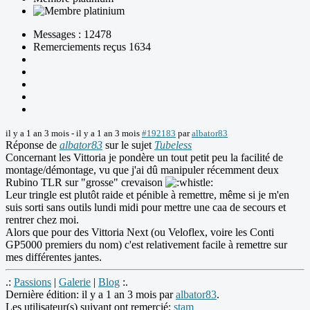
Messages : 12478
Remerciements reçus 1634
il y a 1 an 3 mois
-
il y a 1 an 3 mois
#192183
par
albator83
Réponse de
albator83
sur le sujet
Tubeless
Concernant les Vittoria je pondère un tout petit peu la facilité de
montage/démontage, vu que j'ai dû manipuler récemment deux
Rubino TLR sur "grosse" crevaison
Leur tringle est plutôt raide et pénible à remettre, même si je m'en
suis sorti sans outils lundi midi pour mettre une caa de secours et
rentrer chez moi.
Alors que pour des Vittoria Next (ou Veloflex, voire les Conti
GP5000 premiers du nom) c'est relativement facile à remettre sur
mes différentes jantes.
.:
Passions
|
Galerie
|
Blog
:.
Dernière édition: il y a 1 an 3 mois par
albator83
.
Les utilisateur(s) suivant ont remercié:
stam