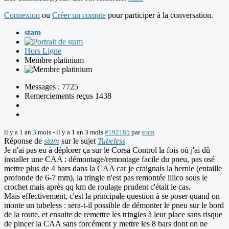
Connexion
ou
Créer un compte
pour participer à la conversation.
stam
Hors Ligne
Membre platinium
Messages : 7725
Remerciements reçus 1438
il y a 1 an 3 mois
-
il y a 1 an 3 mois
#192185
par
stam
Réponse de
stam
sur le sujet
Tubeless
Je n'ai pas eu à déplorer ça sur le Corsa Control la fois où j'ai dû
installer une CAA : démontage/remontage facile du pneu, pas osé
mettre plus de 4 bars dans la CAA car je craignais la hernie (entaille
profonde de 6-7 mm), la tringle n'est pas remontée illico sous le
crochet mais après qq km de roulage prudent c'était le cas.
Mais effectivement, c'est la principale question à se poser quand on
monte un tubeless : sera-t-il possible de démonter le pneu sur le bord
de la route, et ensuite de remettre les tringles à leur place sans risque
de pincer la CAA sans forcément y mettre les 8 bars dont on ne