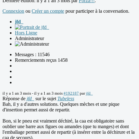
Dernière édition: il y a 1 an 3 mois par
Forza!!!
.
Connexion
ou
Créer un compte
pour participer à la conversation.
jfd_
Hors Ligne
Administrateur
Messages : 11546
Remerciements reçus 1458
il y a 1 an 3 mois
-
il y a 1 an 3 mois
#192187
par
jfd_
Réponse de
jfd_
sur le sujet
Tubeless
Bah, il y a d'autres solutions. Quelques mèches et une pique
d'insertion permet aussi de repartir.
Bon, si le pneu est vraiment déchiré, la caa est obligatoire sans
oublier une barre aux figues ou amandes (que tu manges) et dont
l'emballage permet aussi de repartir (à insérer entre la déchirure et la
caa de secours).