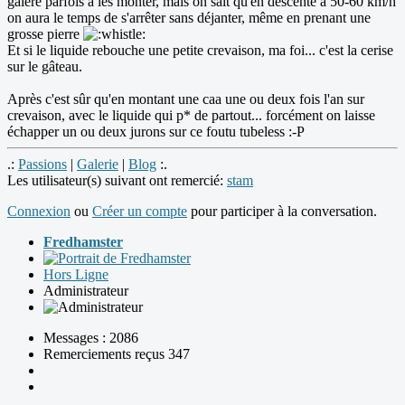
galère parfois à les monter, mais on sait qu'en descente à 50-60 km/h
on aura le temps de s'arrêter sans déjanter, même en prenant une
grosse pierre
Et si le liquide rebouche une petite crevaison, ma foi... c'est la cerise
sur le gâteau.
Après c'est sûr qu'en montant une caa une ou deux fois l'an sur
crevaison, avec le liquide qui p* de partout... forcément on laisse
échapper un ou deux jurons sur ce foutu tubeless :-P
.:
Passions
|
Galerie
|
Blog
:.
Les utilisateur(s) suivant ont remercié:
stam
Connexion
ou
Créer un compte
pour participer à la conversation.
Fredhamster
Hors Ligne
Administrateur
Messages : 2086
Remerciements reçus 347