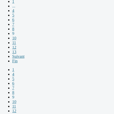
1
...
4
5
6
7
8
9
10
11
12
13
Suivant
Fin
1
4
5
6
7
8
9
10
11
12