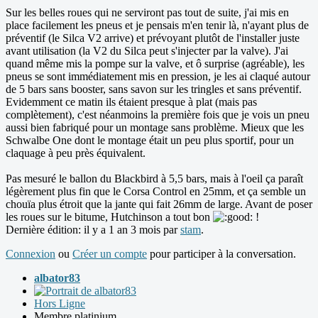
Sur les belles roues qui ne serviront pas tout de suite, j'ai mis en
place facilement les pneus et je pensais m'en tenir là, n'ayant plus de
préventif (le Silca V2 arrive) et prévoyant plutôt de l'installer juste
avant utilisation (la V2 du Silca peut s'injecter par la valve). J'ai
quand même mis la pompe sur la valve, et ô surprise (agréable), les
pneus se sont immédiatement mis en pression, je les ai claqué autour
de 5 bars sans booster, sans savon sur les tringles et sans préventif.
Evidemment ce matin ils étaient presque à plat (mais pas
complètement), c'est néanmoins la première fois que je vois un pneu
aussi bien fabriqué pour un montage sans problème. Mieux que les
Schwalbe One dont le montage était un peu plus sportif, pour un
claquage à peu près équivalent.
Pas mesuré le ballon du Blackbird à 5,5 bars, mais à l'oeil ça paraît
légèrement plus fin que le Corsa Control en 25mm, et ça semble un
chouïa plus étroit que la jante qui fait 26mm de large. Avant de poser
les roues sur le bitume, Hutchinson a tout bon
!
Dernière édition: il y a 1 an 3 mois par
stam
.
Connexion
ou
Créer un compte
pour participer à la conversation.
albator83
Hors Ligne
Membre platinium