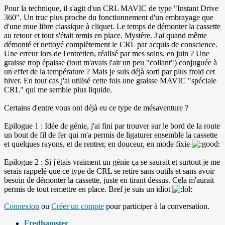
Pour la technique, il s'agit d'un CRL MAVIC de type "Instant Drive
360". Un truc plus proche du fonctionnement d'un embrayage que
d'une roue libre classique à cliquet. Le temps de démonter la cassette
au retour et tout s'était remis en place. Mystère. J'ai quand même
démonté et nettoyé complètement le CRL par acquis de conscience.
Une erreur lors de l'entretien, réalisé par mes soins, en juin ? Une
graisse trop épaisse (tout m'avais l'air un peu "collant") conjuguée à
un effet de la température ? Mais je suis déjà sorti par plus froid cet
hiver. En tout cas j'ai utilisé cette fois une graisse MAVIC "spéciale
CRL" qui me semble plus liquide.
Certains d'entre vous ont déjà eu ce type de mésaventure ?
Epilogue 1 : Idée de génie, j'ai fini par trouver sur le bord de la route
un bout de fil de fer qui m'a permis de ligaturer ensemble la cassette
et quelques rayons, et de rentrer, en douceur, en mode fixie
Epilogue 2 : Si j'étais vraiment un génie ça se saurait et surtout je me
serais rappelé que ce type de CRL se retire sans outils et sans avoir
besoin de démonter la cassette, juste en tirant dessus. Cela m'aurait
permis de tout remettre en place. Bref je suis un idiot
Connexion
ou
Créer un compte
pour participer à la conversation.
Fredhamster