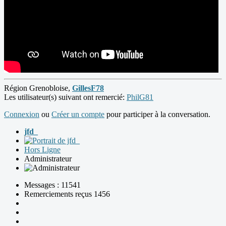
Région Grenobloise,
GillesF78
Les utilisateur(s) suivant ont remercié:
PhilG81
Connexion
ou
Créer un compte
pour participer à la conversation.
jfd_
Hors Ligne
Administrateur
Messages : 11541
Remerciements reçus 1456