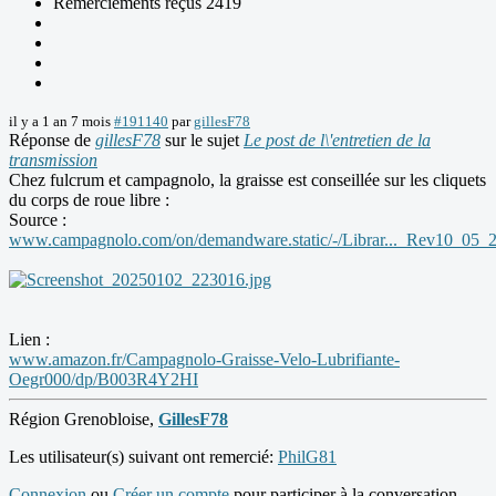
Remerciements reçus 2419
il y a 1 an 7 mois
#191140
par
gillesF78
Réponse de
gillesF78
sur le sujet
Le post de l\'entretien de la
transmission
Chez fulcrum et campagnolo, la graisse est conseillée sur les cliquets
du corps de roue libre :
Source :
www.campagnolo.com/on/demandware.static/-/Librar..._Rev10_05
Lien :
www.amazon.fr/Campagnolo-Graisse-Velo-Lubrifiante-
Oegr000/dp/B003R4Y2HI
Région Grenobloise,
GillesF78
Les utilisateur(s) suivant ont remercié:
PhilG81
Connexion
ou
Créer un compte
pour participer à la conversation.