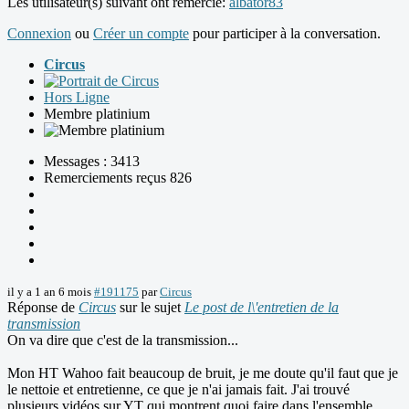
Les utilisateur(s) suivant ont remercié:
albator83
Connexion
ou
Créer un compte
pour participer à la conversation.
Circus
Hors Ligne
Membre platinium
Messages : 3413
Remerciements reçus 826
il y a 1 an 6 mois
#191175
par
Circus
Réponse de
Circus
sur le sujet
Le post de l\'entretien de la
transmission
On va dire que c'est de la transmission...
Mon HT Wahoo fait beaucoup de bruit, je me doute qu'il faut que je
le nettoie et entretienne, ce que je n'ai jamais fait. J'ai trouvé
plusieurs vidéos sur YT qui montrent quoi faire dans l'ensemble,