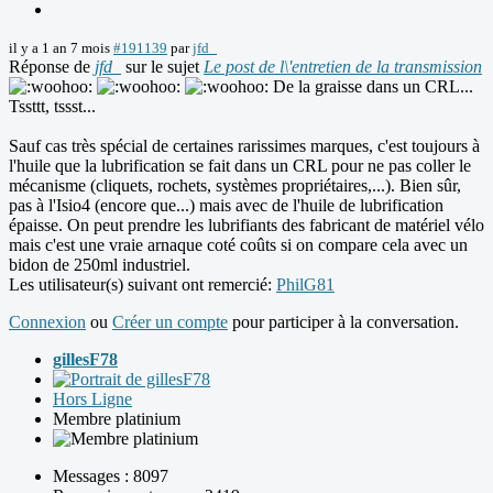
il y a 1 an 7 mois
#191139
par
jfd_
Réponse de
jfd_
sur le sujet
Le post de l\'entretien de la transmission
De la graisse dans un CRL...
Tssttt, tssst...
Sauf cas très spécial de certaines rarissimes marques, c'est toujours à
l'huile que la lubrification se fait dans un CRL pour ne pas coller le
mécanisme (cliquets, rochets, systèmes propriétaires,...). Bien sûr,
pas à l'Isio4 (encore que...) mais avec de l'huile de lubrification
épaisse. On peut prendre les lubrifiants des fabricant de matériel vélo
mais c'est une vraie arnaque coté coûts si on compare cela avec un
bidon de 250ml industriel.
Les utilisateur(s) suivant ont remercié:
PhilG81
Connexion
ou
Créer un compte
pour participer à la conversation.
gillesF78
Hors Ligne
Membre platinium
Messages : 8097