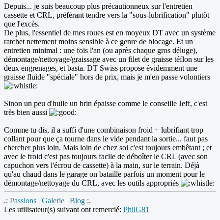
Depuis... je suis beaucoup plus précautionneux sur l'entretien
cassette et CRL, préférant tendre vers la "sous-lubrification" plutôt
que l'excès.
De plus, l'essentiel de mes roues est en moyeux DT avec un système
ratchet nettement moins sensible à ce genre de blocage. Et un
entretien minimal : une fois l'an (ou après chaque gros déluge),
démontage/nettoyage/graissage avec un filet de graisse téflon sur les
deux engrenages, et basta. DT Swiss propose évidemment une
graisse fluide "spéciale" hors de prix, mais je m'en passe volontiers
Sinon un peu d'huile un brin épaisse comme le conseille Jeff, c'est
très bien aussi
Comme tu dis, il a suffi d'une combinaison froid + lubrifiant trop
collant pour que ça tourne dans le vide pendant la sortie... faut pas
chercher plus loin. Mais loin de chez soi c'est toujours embêtant ; et
avec le froid c'est pas toujours facile de déboîter le CRL (avec son
capuchon vers l'écrou de cassette) à la main, sur le terrain. Déjà
qu'au chaud dans le garage on bataille parfois un moment pour le
démontage/nettoyage du CRL, avec les outils appropriés
.:
Passions
|
Galerie
|
Blog
:.
Les utilisateur(s) suivant ont remercié:
PhilG81