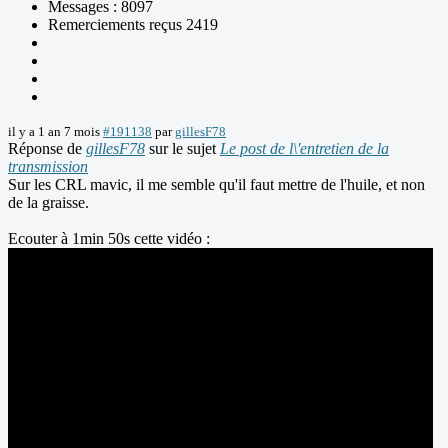
Messages : 8097
Remerciements reçus 2419
il y a 1 an 7 mois
#191138
par
gillesF78
Réponse de
gillesF78
sur le sujet
Le post de l\'entretien de la
transmission
Sur les CRL mavic, il me semble qu'il faut mettre de l'huile, et non
de la graisse.
Ecouter à 1min 50s cette vidéo :