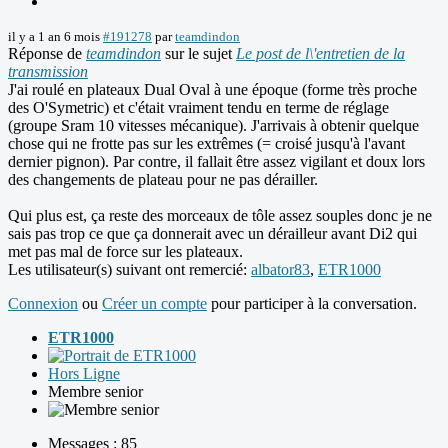
il y a 1 an 6 mois
#191278
par
teamdindon
Réponse de
teamdindon
sur le sujet
Le post de l\'entretien de la
transmission
J'ai roulé en plateaux Dual Oval à une époque (forme très proche
des O'Symetric) et c'était vraiment tendu en terme de réglage
(groupe Sram 10 vitesses mécanique). J'arrivais à obtenir quelque
chose qui ne frotte pas sur les extrêmes (= croisé jusqu'à l'avant
dernier pignon). Par contre, il fallait être assez vigilant et doux lors
des changements de plateau pour ne pas dérailler.
Qui plus est, ça reste des morceaux de tôle assez souples donc je ne
sais pas trop ce que ça donnerait avec un dérailleur avant Di2 qui
met pas mal de force sur les plateaux.
Les utilisateur(s) suivant ont remercié:
albator83
,
ETR1000
Connexion
ou
Créer un compte
pour participer à la conversation.
ETR1000
Hors Ligne
Membre senior
Messages : 85