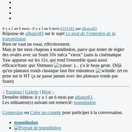
il y a 1 an 6 mois
-
il y a 1 an 6 mois
#191281
par
albator83
Réponse de
albator83
sur le sujet
Le post de l\'entretien de la
transmission
Rien ne vaut un essai, effectivement.
Mais je tire mon chapeau à teamdindon, parce que tenter de régler
des ovales avec un Sram 10v méca "vieux" (sans la cinématique
Yaw apparue sur les 11v, qui rend l'ensemble quasi aussi
efficace/franc que Shimano
)... y'a le beau geste. Déjà
qu'en plateaux ronds classique faut être minutieux
(et en
prise sur le HT ça ne passe jamais avec des plateaux ronds pas
Sram)
.:
Passions
|
Galerie
|
Blog
:.
Dernière édition: il y a 1 an 6 mois par
albator83
.
Les utilisateur(s) suivant ont remercié:
teamdindon
Connexion
ou
Créer un compte
pour participer à la conversation.
teamdindon