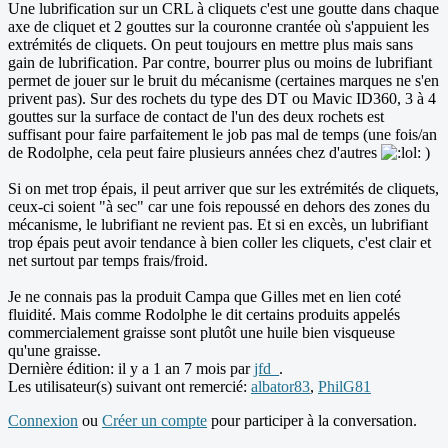
Une lubrification sur un CRL à cliquets c'est une goutte dans chaque
axe de cliquet et 2 gouttes sur la couronne crantée où s'appuient les
extrémités de cliquets. On peut toujours en mettre plus mais sans
gain de lubrification. Par contre, bourrer plus ou moins de lubrifiant
permet de jouer sur le bruit du mécanisme (certaines marques ne s'en
privent pas). Sur des rochets du type des DT ou Mavic ID360, 3 à 4
gouttes sur la surface de contact de l'un des deux rochets est
suffisant pour faire parfaitement le job pas mal de temps (une fois/an
de Rodolphe, cela peut faire plusieurs années chez d'autres
)
Si on met trop épais, il peut arriver que sur les extrémités de cliquets,
ceux-ci soient "à sec" car une fois repoussé en dehors des zones du
mécanisme, le lubrifiant ne revient pas. Et si en excès, un lubrifiant
trop épais peut avoir tendance à bien coller les cliquets, c'est clair et
net surtout par temps frais/froid.
Je ne connais pas la produit Campa que Gilles met en lien coté
fluidité. Mais comme Rodolphe le dit certains produits appelés
commercialement graisse sont plutôt une huile bien visqueuse
qu'une graisse.
Dernière édition: il y a 1 an 7 mois par
jfd_
.
Les utilisateur(s) suivant ont remercié:
albator83
,
PhilG81
Connexion
ou
Créer un compte
pour participer à la conversation.