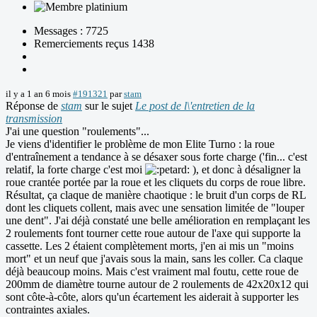
Messages : 7725
Remerciements reçus 1438
il y a 1 an 6 mois
#191321
par
stam
Réponse de
stam
sur le sujet
Le post de l\'entretien de la
transmission
J'ai une question "roulements"...
Je viens d'identifier le problème de mon Elite Turno : la roue
d'entraînement a tendance à se désaxer sous forte charge ('fin... c'est
relatif, la forte charge c'est moi
), et donc à désaligner la
roue crantée portée par la roue et les cliquets du corps de roue libre.
Résultat, ça claque de manière chaotique : le bruit d'un corps de RL
dont les cliquets collent, mais avec une sensation limitée de "louper
une dent". J'ai déjà constaté une belle amélioration en remplaçant les
2 roulements font tourner cette roue autour de l'axe qui supporte la
cassette. Les 2 étaient complètement morts, j'en ai mis un "moins
mort" et un neuf que j'avais sous la main, sans les coller. Ca claque
déjà beaucoup moins. Mais c'est vraiment mal foutu, cette roue de
200mm de diamètre tourne autour de 2 roulements de 42x20x12 qui
sont côte-à-côte, alors qu'un écartement les aiderait à supporter les
contraintes axiales.