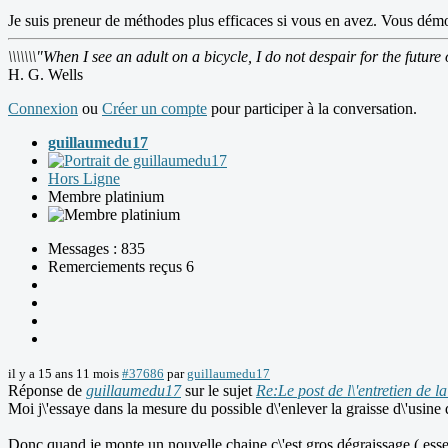
Je suis preneur de méthodes plus efficaces si vous en avez. Vous démo
\\\\\\\"When I see an adult on a bicycle, I do not despair for the future 
H. G. Wells
Connexion
ou
Créer un compte
pour participer à la conversation.
guillaumedu17
Hors Ligne
Membre platinium
Messages : 835
Remerciements reçus 6
il y a 15 ans 11 mois
#37686
par
guillaumedu17
Réponse de
guillaumedu17
sur le sujet
Re:Le post de l\'entretien de l
Moi j\'essaye dans la mesure du possible d\'enlever la graisse d\'usine q
Donc quand je monte un nouvelle chaine c\'est gros dégraissage ( ess