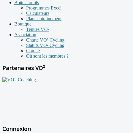
Boite à outils
Programmes Excel
Calculateurs
Plans entrainement
Boutique
Tenues VO²
Association
Charte VO² Cycling
Statuts VO² Cycling
Comité
Où sont les membres ?
Partenaires VO²
Connexion