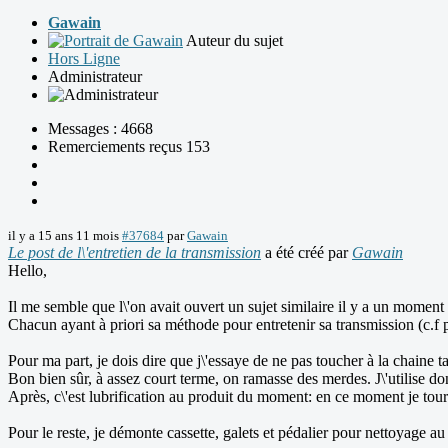
Gawain
Auteur du sujet
Hors Ligne
Administrateur
Messages : 4668
Remerciements reçus 153
il y a 15 ans 11 mois
#37684
par
Gawain
Le post de l\'entretien de la transmission
a été créé par
Gawain
Hello,
Il me semble que l\'on avait ouvert un sujet similaire il y a un moment 
Chacun ayant à priori sa méthode pour entretenir sa transmission (c.f po
Pour ma part, je dois dire que j\'essaye de ne pas toucher à la chaine t
Bon bien sûr, à assez court terme, on ramasse des merdes. J\'utilise 
Après, c\'est lubrification au produit du moment: en ce moment je tourn
Pour le reste, je démonte cassette, galets et pédalier pour nettoyage a