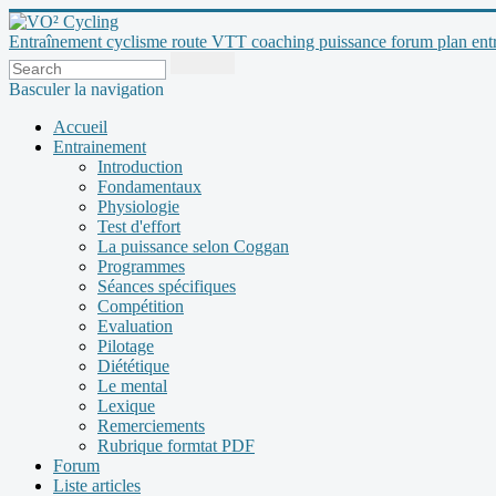
Entraînement cyclisme route VTT coaching puissance forum plan entraî
Basculer la navigation
Accueil
Entrainement
Introduction
Fondamentaux
Physiologie
Test d'effort
La puissance selon Coggan
Programmes
Séances spécifiques
Compétition
Evaluation
Pilotage
Diététique
Le mental
Lexique
Remerciements
Rubrique formtat PDF
Forum
Liste articles