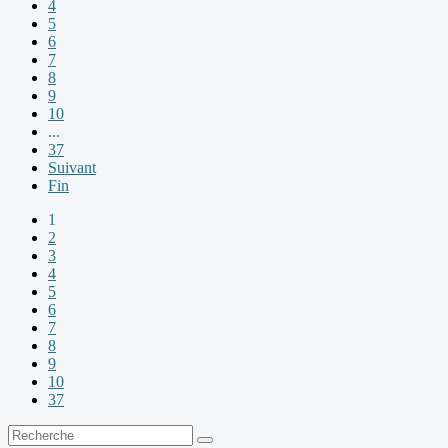
4
5
6
7
8
9
10
...
37
Suivant
Fin
1
2
3
4
5
6
7
8
9
10
37