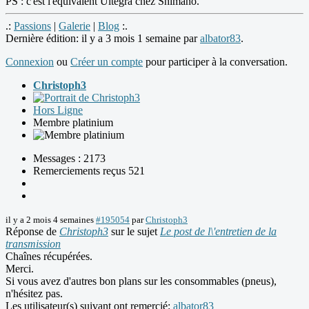
PS : c'est l'équivalent Ultegra chez Shimano.
.:
Passions
|
Galerie
|
Blog
:.
Dernière édition: il y a 3 mois 1 semaine par
albator83
.
Connexion
ou
Créer un compte
pour participer à la conversation.
Christoph3
Hors Ligne
Membre platinium
Messages : 2173
Remerciements reçus 521
il y a 2 mois 4 semaines
#195054
par
Christoph3
Réponse de
Christoph3
sur le sujet
Le post de l\'entretien de la
transmission
Chaînes récupérées.
Merci.
Si vous avez d'autres bon plans sur les consommables (pneus),
n'hésitez pas.
Les utilisateur(s) suivant ont remercié:
albator83