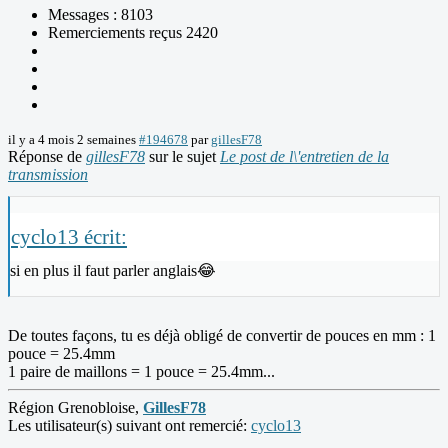
Messages : 8103
Remerciements reçus 2420
il y a 4 mois 2 semaines
#194678
par
gillesF78
Réponse de
gillesF78
sur le sujet
Le post de l\'entretien de la
transmission
cyclo13 écrit:
si en plus il faut parler anglais😂
De toutes façons, tu es déjà obligé de convertir de pouces en mm : 1
pouce = 25.4mm
1 paire de maillons = 1 pouce = 25.4mm...
Région Grenobloise,
GillesF78
Les utilisateur(s) suivant ont remercié:
cyclo13