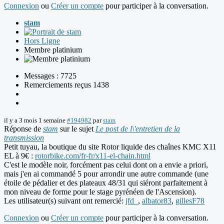
Connexion
ou
Créer un compte
pour participer à la conversation.
stam
Hors Ligne
Membre platinium
Messages : 7725
Remerciements reçus 1438
il y a 3 mois 1 semaine
#194982
par
stam
Réponse de
stam
sur le sujet
Le post de l\'entretien de la
transmission
Petit tuyau, la boutique du site Rotor liquide des chaînes KMC X11
EL à 9€ :
rotorbike.com/fr-fr/x11-el-chain.html
C'est le modèle noir, forcément pas celui dont on a envie a priori,
mais j'en ai commandé 5 pour arrondir une autre commande (une
étoile de pédalier et des plateaux 48/31 qui siéront parfaitement à
mon niveau de forme pour le stage pyrénéen de l'Ascension).
Les utilisateur(s) suivant ont remercié:
jfd_
,
albator83
,
gillesF78
Connexion
ou
Créer un compte
pour participer à la conversation.