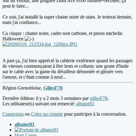
Sur un vélotaf, une poignée Dura Ace 9100 fissurée+recollée, ça
peut le faire...
Ce soir, j'ai installé la super chaine noire de stam. Je testerai demain,
mais j'ai confiance...
Ca claque : chaine noire, cadre noir carbone, et pneus michelin
Halloween
A part ça, j'ai bien apprécié la cablerie extérieure quand les passages
de vitesses commençaient à être lents et collants: une goute d'huile
sur le cable avec la gaine du dérailleur démontée et glissée vers
l'amont, et c'était comme à neuf...
Région Grenobloise,
GillesF78
Dernière édition: il y a 2 mois 3 semaines par
gillesF78
.
Les utilisateur(s) suivant ont remercié:
albator83
Connexion
ou
Créer un compte
pour participer à la conversation.
albator83
Hors Ligne