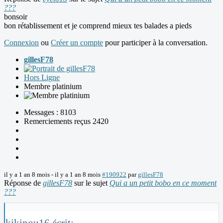
???
bonsoir
bon rétablissement et je comprend mieux tes balades a pieds
Connexion
ou
Créer un compte
pour participer à la conversation.
gillesF78
Hors Ligne
Membre platinium
Messages : 8103
Remerciements reçus 2420
il y a 1 an 8 mois
-
il y a 1 an 8 mois
#190922
par
gillesF78
Réponse de
gillesF78
sur le sujet
Qui a un petit bobo en ce moment
???
kikinou16 écrit: