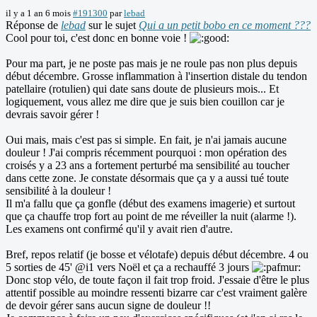
il y a 1 an 6 mois
#191300
par
lebad
Réponse de
lebad
sur le sujet
Qui a un petit bobo en ce moment ???
Cool pour toi, c'est donc en bonne voie !
Pour ma part, je ne poste pas mais je ne roule pas non plus depuis
début décembre. Grosse inflammation à l'insertion distale du tendon
patellaire (rotulien) qui date sans doute de plusieurs mois... Et
logiquement, vous allez me dire que je suis bien couillon car je
devrais savoir gérer !
Oui mais, mais c'est pas si simple. En fait, je n'ai jamais aucune
douleur ! J'ai compris récemment pourquoi : mon opération des
croisés y a 23 ans a fortement perturbé ma sensibilité au toucher
dans cette zone. Je constate désormais que ça y a aussi tué toute
sensibilité à la douleur !
Il m'a fallu que ça gonfle (début des examens imagerie) et surtout
que ça chauffe trop fort au point de me réveiller la nuit (alarme !).
Les examens ont confirmé qu'il y avait rien d'autre.
Bref, repos relatif (je bosse et vélotafe) depuis début décembre. 4 ou
5 sorties de 45' @i1 vers Noël et ça a rechauffé 3 jours
Donc stop vélo, de toute façon il fait trop froid. J'essaie d'être le plus
attentif possible au moindre ressenti bizarre car c'est vraiment galère
de devoir gérer sans aucun signe de douleur !!