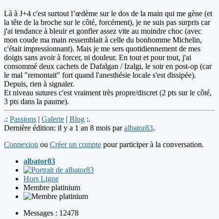
Là à J+4 c'est surtout l’œdème sur le dos de la main qui me gène (et
la tête de la broche sur le côté, forcément), je ne suis pas surpris car
j'ai tendance à bleuir et gonfler assez vite au moindre choc (avec
mon coude ma main ressemblait à celle du bonhomme Michelin,
c'était impressionnant). Mais je me sers quotidiennement de mes
doigts sans avoir à forcer, ni douleur. En tout et pour tout, j'ai
consommé deux cachets de Dafalgan / Izalgi, le soir en post-op (car
le mal "remontait" fort quand l'anesthésie locale s'est dissipée).
Depuis, rien à signaler.
Et niveau sutures c'est vraiment très propre/discret (2 pts sur le côté,
3 pts dans la paume).
.:
Passions
|
Galerie
|
Blog
:.
Dernière édition: il y a 1 an 8 mois par
albator83
.
Connexion
ou
Créer un compte
pour participer à la conversation.
albator83
Hors Ligne
Membre platinium
Messages : 12478