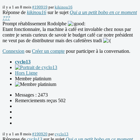
il y a 1 an 8 mois
#190919
par
kikinou16
Réponse de
kikinou16
sur le sujet
Qui a un petit bobo en ce moment
???
Prompt rétablissement Rodolphe
Etant fonctionnaire, la machine à café est involable chez nous par
contre je serais curieux de savoir le budget café car notre président
ne veut pas de distributeur mais des cafetières tradi
Connexion
ou
Créer un compte
pour participer à la conversation.
cyclo13
Hors Ligne
Membre platinium
Messages : 2473
Remerciements reçus 502
il y a 1 an 8 mois
#190920
par
cyclo13
Réponse de
cyclo13
sur le sujet
Qui a un petit bobo en ce moment