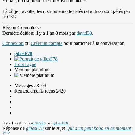
Au fait, où est produit le café? Et comment?
Là où je travaille, les distributeurs de cafés (et autres) sont gérés par
le CSE.
Région Grenobloise
Dernière édition: il y a 1 an 8 mois par
david38
.
Connexion
ou
Créer un compte
pour participer à la conversation.
gillesF78
Hors Ligne
Membre platinium
Messages : 8103
Remerciements reçus 2420
il y a 1 an 8 mois
#190924
par
gillesF78
Réponse de
gillesF78
sur le sujet
Qui a un petit bobo en ce moment
???