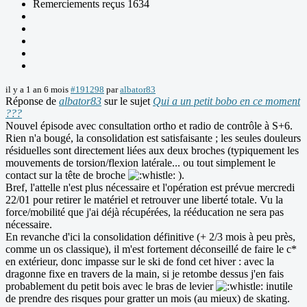
Remerciements reçus 1634
il y a 1 an 6 mois
#191298
par
albator83
Réponse de
albator83
sur le sujet
Qui a un petit bobo en ce moment
???
Nouvel épisode avec consultation ortho et radio de contrôle à S+6.
Rien n'a bougé, la consolidation est satisfaisante ; les seules douleurs
résiduelles sont directement liées aux deux broches (typiquement les
mouvements de torsion/flexion latérale... ou tout simplement le
contact sur la tête de broche
).
Bref, l'attelle n'est plus nécessaire et l'opération est prévue mercredi
22/01 pour retirer le matériel et retrouver une liberté totale. Vu la
force/mobilité que j'ai déjà récupérées, la rééducation ne sera pas
nécessaire.
En revanche d'ici la consolidation définitive (+ 2/3 mois à peu près,
comme un os classique), il m'est fortement déconseillé de faire le c*
en extérieur, donc impasse sur le ski de fond cet hiver : avec la
dragonne fixe en travers de la main, si je retombe dessus j'en fais
probablement du petit bois avec le bras de levier
inutile
de prendre des risques pour gratter un mois (au mieux) de skating.