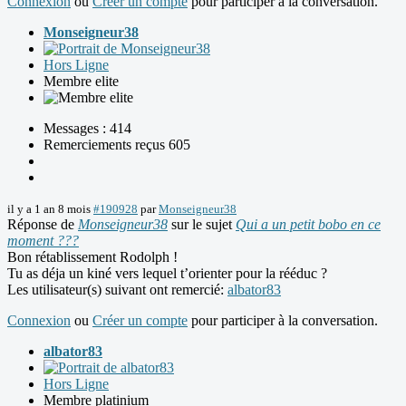
Connexion
ou
Créer un compte
pour participer à la conversation.
Monseigneur38
Hors Ligne
Membre elite
Messages : 414
Remerciements reçus 605
il y a 1 an 8 mois
#190928
par
Monseigneur38
Réponse de
Monseigneur38
sur le sujet
Qui a un petit bobo en ce
moment ???
Bon rétablissement Rodolph !
Tu as déja un kiné vers lequel t’orienter pour la rééduc ?
Les utilisateur(s) suivant ont remercié:
albator83
Connexion
ou
Créer un compte
pour participer à la conversation.
albator83
Hors Ligne
Membre platinium