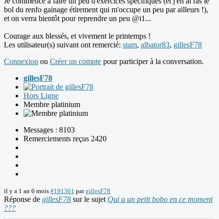
Je commence à faire un peu d'exercices spécifiques (et j'en ai ras le
bol du renfo gainage étirement qui m'occupe un peu par ailleurs !),
et on verra bientôt pour reprendre un peu @i1...
Courage aux blessés, et vivement le printemps !
Les utilisateur(s) suivant ont remercié:
stam
,
albator83
,
gillesF78
Connexion
ou
Créer un compte
pour participer à la conversation.
gillesF78
Hors Ligne
Membre platinium
Messages : 8103
Remerciements reçus 2420
il y a 1 an 6 mois
#191301
par
gillesF78
Réponse de
gillesF78
sur le sujet
Qui a un petit bobo en ce moment
???