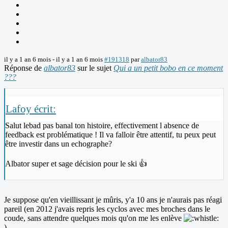
il y a 1 an 6 mois
-
il y a 1 an 6 mois
#191318
par
albator83
Réponse de
albator83
sur le sujet
Qui a un petit bobo en ce moment
???
Lafoy écrit:
Salut lebad pas banal ton histoire, effectivement l absence de
feedback est problématique ! Il va falloir être attentif, tu peux peut
être investir dans un echographe?
Albator super et sage décision pour le ski 👍
Je suppose qu'en vieillissant je mûris, y'a 10 ans je n'aurais pas réagi
pareil (en 2012 j'avais repris les cyclos avec mes broches dans le
coude, sans attendre quelques mois qu'on me les enlève
).