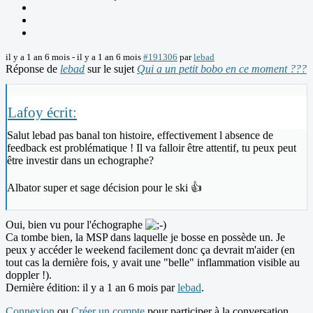
il y a 1 an 6 mois
-
il y a 1 an 6 mois
#191306
par
lebad
Réponse de
lebad
sur le sujet
Qui a un petit bobo en ce moment ???
Lafoy écrit:
Salut lebad pas banal ton histoire, effectivement l absence de
feedback est problématique ! Il va falloir être attentif, tu peux peut
être investir dans un echographe?
Albator super et sage décision pour le ski 👍
Oui, bien vu pour l'échographe
Ca tombe bien, la MSP dans laquelle je bosse en possède un. Je
peux y accéder le weekend facilement donc ça devrait m'aider (en
tout cas la dernière fois, y avait une "belle" inflammation visible au
doppler !).
Dernière édition: il y a 1 an 6 mois par
lebad
.
Connexion
ou
Créer un compte
pour participer à la conversation.