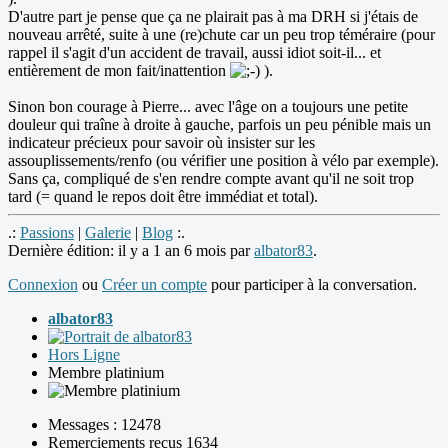
D'autre part je pense que ça ne plairait pas à ma DRH si j'étais de
nouveau arrêté, suite à une (re)chute car un peu trop téméraire (pour
rappel il s'agit d'un accident de travail, aussi idiot soit-il... et
entièrement de mon fait/inattention
).
Sinon bon courage à Pierre... avec l'âge on a toujours une petite
douleur qui traîne à droite à gauche, parfois un peu pénible mais un
indicateur précieux pour savoir où insister sur les
assouplissements/renfo (ou vérifier une position à vélo par exemple).
Sans ça, compliqué de s'en rendre compte avant qu'il ne soit trop
tard (= quand le repos doit être immédiat et total).
.:
Passions
|
Galerie
|
Blog
:.
Dernière édition: il y a 1 an 6 mois par
albator83
.
Connexion
ou
Créer un compte
pour participer à la conversation.
albator83
Hors Ligne
Membre platinium
Messages : 12478
Remerciements reçus 1634