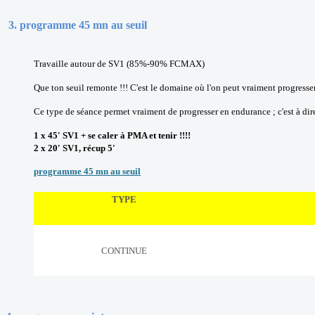
3
.
programme 45 mn au seuil
Travaille autour de SV1 (85%-90% FCMAX)
Que ton seuil remonte !!! C'est le domaine où l'on peut vraiment progresser
Ce type de séance permet vraiment de progresser en endurance ; c'est à d
1 x 45' SV1 + se caler à PMA et tenir !!!!
2 x 20' SV1, récup 5'
programme 45 mn au seuil
TYPE
CONTINUE