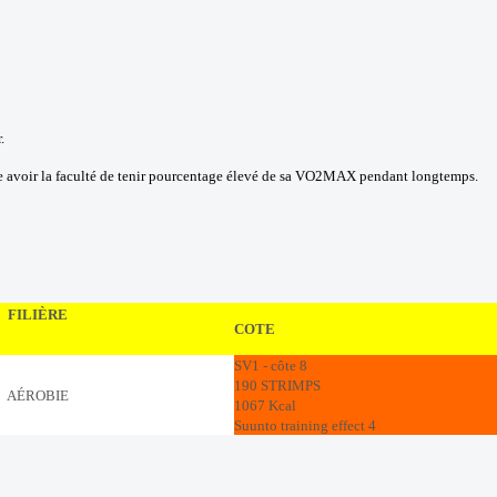
.
ire avoir la faculté de tenir pourcentage élevé de sa VO2MAX pendant longtemps.
FILIÈRE
COTE
SV1 - côte 8
190 STRIMPS
AÉROBIE
1067 Kcal
Suunto training effect 4