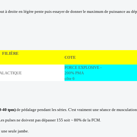
tout à droite en légère pente puis essayer de donner le maximum de puissance au dép
FILIÈRE
COTE
FORCE EXPLOSIVE -
ALACTIQUE
200% PMA
côte 6
0-40 tpm)
de pédalage pendant les séries. C'est vraiment une séance de musculation 
t. Les pulses ne doivent pas dépasser 155 soit ~ 80% de la FCM.
c une seule jambe.