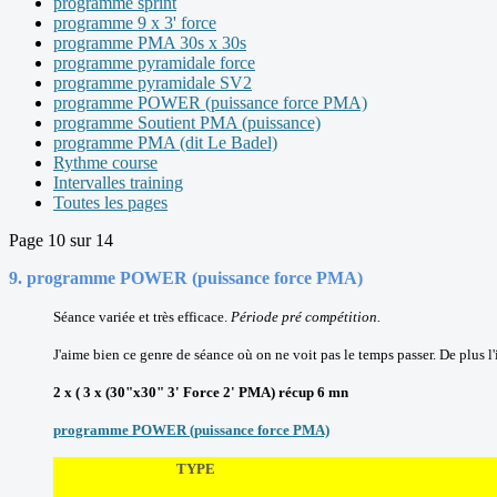
programme sprint
programme 9 x 3' force
programme PMA 30s x 30s
programme pyramidale force
programme pyramidale SV2
programme POWER (puissance force PMA)
programme Soutient PMA (puissance)
programme PMA (dit Le Badel)
Rythme course
Intervalles training
Toutes les pages
Page 10 sur 14
9
.
programme POWER (puissance force PMA)
Séance variée et très efficace.
Période
pré compétition.
J'aime bien ce genre de séance où on ne voit pas le temps passer. De plus l
2 x ( 3 x (30"x30" 3' Force 2' PMA) récup 6 mn
programme POWER (puissance force PMA)
TYPE