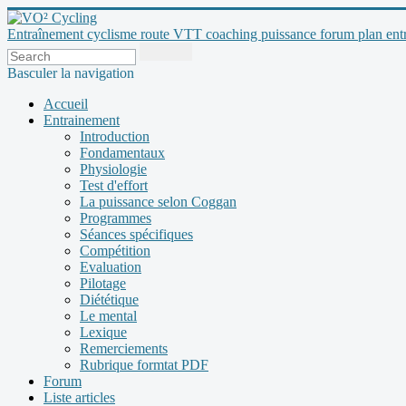
Entraînement cyclisme route VTT coaching puissance forum plan entraî
Basculer la navigation
Accueil
Entrainement
Introduction
Fondamentaux
Physiologie
Test d'effort
La puissance selon Coggan
Programmes
Séances spécifiques
Compétition
Evaluation
Pilotage
Diététique
Le mental
Lexique
Remerciements
Rubrique formtat PDF
Forum
Liste articles