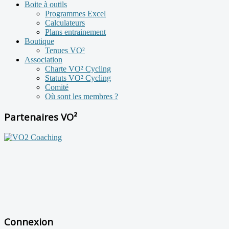
Boite à outils
Programmes Excel
Calculateurs
Plans entrainement
Boutique
Tenues VO²
Association
Charte VO² Cycling
Statuts VO² Cycling
Comité
Où sont les membres ?
Partenaires VO²
Connexion