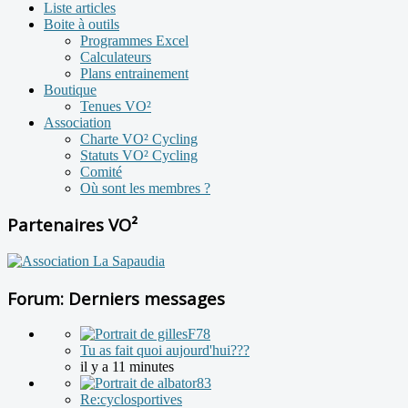
Liste articles
Boite à outils
Programmes Excel
Calculateurs
Plans entrainement
Boutique
Tenues VO²
Association
Charte VO² Cycling
Statuts VO² Cycling
Comité
Où sont les membres ?
Partenaires VO²
Forum: Derniers messages
Tu as fait quoi aujourd'hui???
il y a 11 minutes
Re:cyclosportives