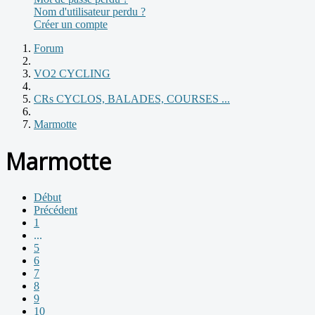
Nom d'utilisateur perdu ?
Créer un compte
Forum
VO2 CYCLING
CRs CYCLOS, BALADES, COURSES ...
Marmotte
Marmotte
Début
Précédent
1
...
5
6
7
8
9
10