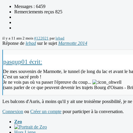
Messages : 6459
Remerciements reçus 825
il y a 11 ans 2 mois
#122021
par
lebad
Réponse de
lebad
sur le sujet
Marmotte 2014
pasqup01 écrit:
De mes souvenirs de Marmotte, le tunnel (le long du lac et avant le ba
C'est un sacré prob !
Je ne vois pas où va passer l'épreuve du coup...
(sans parler de ce que peuvent devenir les trajets Bourg d'Oisans - B
Les balcons d'Auris, à moins qu'il y ait une troisième possibilité, je n
Connexion
ou
Créer un compte
pour participer à la conversation.
Zeo
Hors Ligne