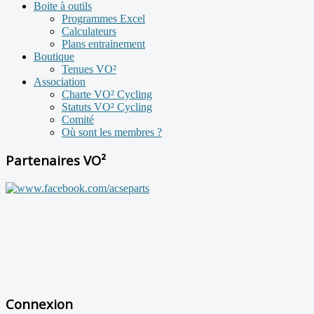
Boite à outils
Programmes Excel
Calculateurs
Plans entrainement
Boutique
Tenues VO²
Association
Charte VO² Cycling
Statuts VO² Cycling
Comité
Où sont les membres ?
Partenaires VO²
Connexion