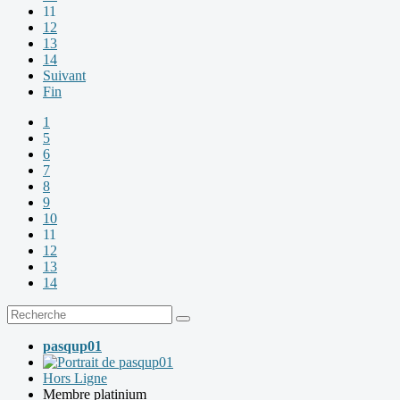
11
12
13
14
Suivant
Fin
1
5
6
7
8
9
10
11
12
13
14
pasqup01
Hors Ligne
Membre platinium