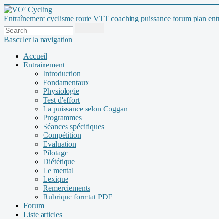
Entraînement cyclisme route VTT coaching puissance forum plan entraî
Basculer la navigation
Accueil
Entrainement
Introduction
Fondamentaux
Physiologie
Test d'effort
La puissance selon Coggan
Programmes
Séances spécifiques
Compétition
Evaluation
Pilotage
Diététique
Le mental
Lexique
Remerciements
Rubrique formtat PDF
Forum
Liste articles