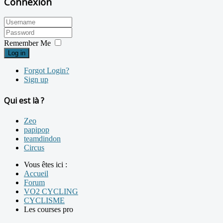
Connexion
Remember Me
Log in
Forgot Login?
Sign up
Qui est là ?
Zeo
papipop
teamdindon
Circus
Vous êtes ici :
Accueil
Forum
VO2 CYCLING
CYCLISME
Les courses pro