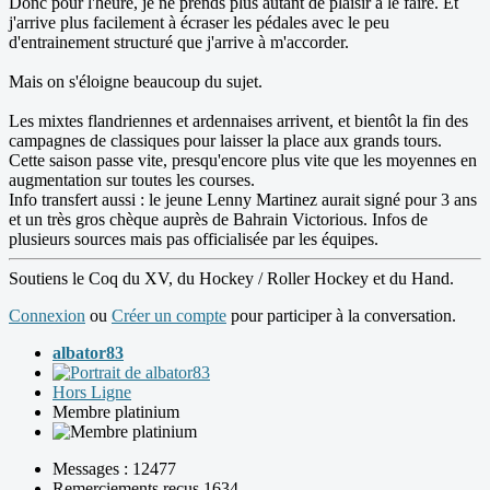
Donc pour l'heure, je ne prends plus autant de plaisir à le faire. Et
j'arrive plus facilement à écraser les pédales avec le peu
d'entrainement structuré que j'arrive à m'accorder.
Mais on s'éloigne beaucoup du sujet.
Les mixtes flandriennes et ardennaises arrivent, et bientôt la fin des
campagnes de classiques pour laisser la place aux grands tours.
Cette saison passe vite, presqu'encore plus vite que les moyennes en
augmentation sur toutes les courses.
Info transfert aussi : le jeune Lenny Martinez aurait signé pour 3 ans
et un très gros chèque auprès de Bahrain Victorious. Infos de
plusieurs sources mais pas officialisée par les équipes.
Soutiens le Coq du XV, du Hockey / Roller Hockey et du Hand.
Connexion
ou
Créer un compte
pour participer à la conversation.
albator83
Hors Ligne
Membre platinium
Messages : 12477
Remerciements reçus 1634