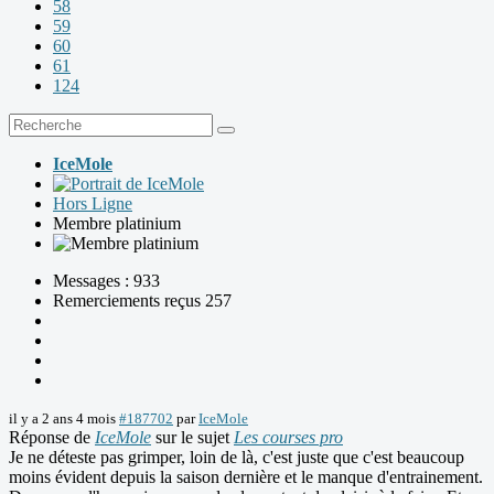
58
59
60
61
124
IceMole
Hors Ligne
Membre platinium
Messages : 933
Remerciements reçus 257
il y a 2 ans 4 mois
#187702
par
IceMole
Réponse de
IceMole
sur le sujet
Les courses pro
Je ne déteste pas grimper, loin de là, c'est juste que c'est beaucoup
moins évident depuis la saison dernière et le manque d'entrainement.