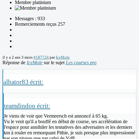
Membre platinium
Messages : 933
Remerciements reçus 257
il y a 2 ans 3 mois
#187724
par
IceMole
Réponse de
IceMole
sur le sujet
Les courses pro
albator83 écrit:
teamdindon écrit:
Je viens de voir que Vermeersch est annoncé à 65 kg.
Vu le vent qu'il a bouffé en début de course, ses accélération de
l'espace pour annihiler les tentatives des adversaires et les derniers
km à rouler en remorquant Pithie, je suis presque plus impressionné
par son niveau que par celui de VdP.