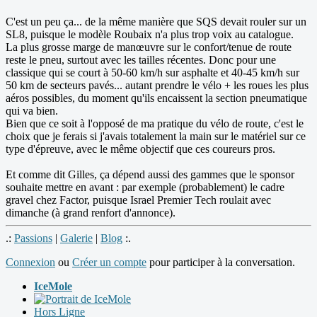
C'est un peu ça... de la même manière que SQS devait rouler sur un
SL8, puisque le modèle Roubaix n'a plus trop voix au catalogue.
La plus grosse marge de manœuvre sur le confort/tenue de route
reste le pneu, surtout avec les tailles récentes. Donc pour une
classique qui se court à 50-60 km/h sur asphalte et 40-45 km/h sur
50 km de secteurs pavés... autant prendre le vélo + les roues les plus
aéros possibles, du moment qu'ils encaissent la section pneumatique
qui va bien.
Bien que ce soit à l'opposé de ma pratique du vélo de route, c'est le
choix que je ferais si j'avais totalement la main sur le matériel sur ce
type d'épreuve, avec le même objectif que ces coureurs pros.
Et comme dit Gilles, ça dépend aussi des gammes que le sponsor
souhaite mettre en avant : par exemple (probablement) le cadre
gravel chez Factor, puisque Israel Premier Tech roulait avec
dimanche (à grand renfort d'annonce).
.:
Passions
|
Galerie
|
Blog
:.
Connexion
ou
Créer un compte
pour participer à la conversation.
IceMole
Hors Ligne