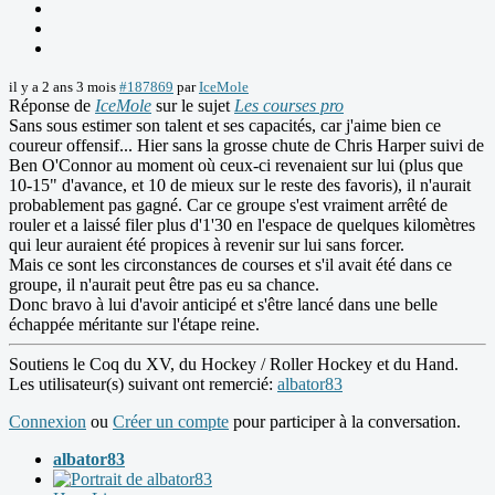
il y a 2 ans 3 mois
#187869
par
IceMole
Réponse de
IceMole
sur le sujet
Les courses pro
Sans sous estimer son talent et ses capacités, car j'aime bien ce
coureur offensif... Hier sans la grosse chute de Chris Harper suivi de
Ben O'Connor au moment où ceux-ci revenaient sur lui (plus que
10-15" d'avance, et 10 de mieux sur le reste des favoris), il n'aurait
probablement pas gagné. Car ce groupe s'est vraiment arrêté de
rouler et a laissé filer plus d'1'30 en l'espace de quelques kilomètres
qui leur auraient été propices à revenir sur lui sans forcer.
Mais ce sont les circonstances de courses et s'il avait été dans ce
groupe, il n'aurait peut être pas eu sa chance.
Donc bravo à lui d'avoir anticipé et s'être lancé dans une belle
échappée méritante sur l'étape reine.
Soutiens le Coq du XV, du Hockey / Roller Hockey et du Hand.
Les utilisateur(s) suivant ont remercié:
albator83
Connexion
ou
Créer un compte
pour participer à la conversation.
albator83