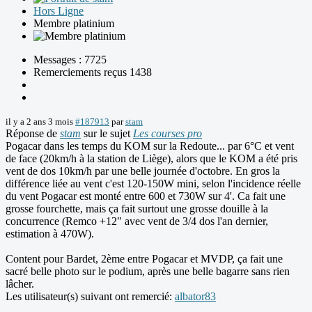
Hors Ligne
Membre platinium
Messages : 7725
Remerciements reçus 1438
il y a 2 ans 3 mois
#187913
par
stam
Réponse de
stam
sur le sujet
Les courses pro
Pogacar dans les temps du KOM sur la Redoute... par 6°C et vent
de face (20km/h à la station de Liège), alors que le KOM a été pris
vent de dos 10km/h par une belle journée d'octobre. En gros la
différence liée au vent c'est 120-150W mini, selon l'incidence réelle
du vent Pogacar est monté entre 600 et 730W sur 4'. Ca fait une
grosse fourchette, mais ça fait surtout une grosse douille à la
concurrence (Remco +12" avec vent de 3/4 dos l'an dernier,
estimation à 470W).
Content pour Bardet, 2ème entre Pogacar et MVDP, ça fait une
sacré belle photo sur le podium, après une belle bagarre sans rien
lâcher.
Les utilisateur(s) suivant ont remercié:
albator83