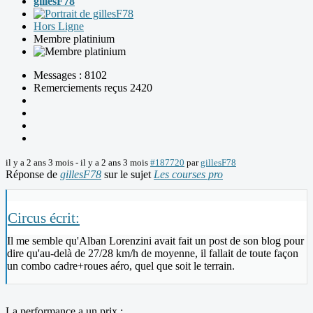
gillesF78
Hors Ligne
Membre platinium
Messages : 8102
Remerciements reçus 2420
il y a 2 ans 3 mois
-
il y a 2 ans 3 mois
#187720
par
gillesF78
Réponse de
gillesF78
sur le sujet
Les courses pro
Circus écrit:
Il me semble qu'Alban Lorenzini avait fait un post de son blog pour
dire qu'au-delà de 27/28 km/h de moyenne, il fallait de toute façon
un combo cadre+roues aéro, quel que soit le terrain.
La performance a un prix :