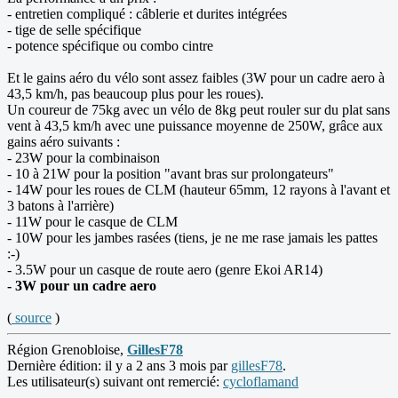
- entretien compliqué : câblerie et durites intégrées
- tige de selle spécifique
- potence spécifique ou combo cintre
Et le gains aéro du vélo sont assez faibles (3W pour un cadre aero à
43,5 km/h, pas beaucoup plus pour les roues).
Un coureur de 75kg avec un vélo de 8kg peut rouler sur du plat sans
vent à 43,5 km/h avec une puissance moyenne de 250W, grâce aux
gains aéro suivants :
- 23W pour la combinaison
- 10 à 21W pour la position "avant bras sur prolongateurs"
- 14W pour les roues de CLM (hauteur 65mm, 12 rayons à l'avant et
3 batons à l'arrière)
- 11W pour le casque de CLM
- 10W pour les jambes rasées (tiens, je ne me rase jamais les pattes
:-)
- 3.5W pour un casque de route aero (genre Ekoi AR14)
- 3W pour un cadre aero
(
source
)
Région Grenobloise,
GillesF78
Dernière édition: il y a 2 ans 3 mois par
gillesF78
.
Les utilisateur(s) suivant ont remercié:
cycloflamand