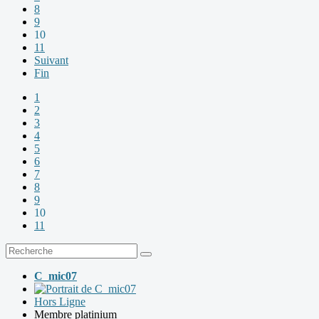
8
9
10
11
Suivant
Fin
1
2
3
4
5
6
7
8
9
10
11
C_mic07
Hors Ligne
Membre platinium