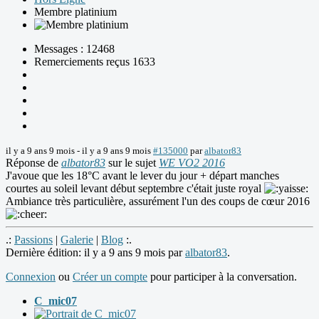
Membre platinium
Messages : 12468
Remerciements reçus 1633
il y a 9 ans 9 mois
-
il y a 9 ans 9 mois
#135000
par
albator83
Réponse de
albator83
sur le sujet
WE VO2 2016
J'avoue que les 18°C avant le lever du jour + départ manches
courtes au soleil levant début septembre c'était juste royal
Ambiance très particulière, assurément l'un des coups de cœur 2016
.:
Passions
|
Galerie
|
Blog
:.
Dernière édition: il y a 9 ans 9 mois par
albator83
.
Connexion
ou
Créer un compte
pour participer à la conversation.
C_mic07