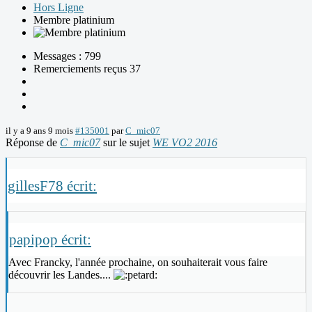
Hors Ligne
Membre platinium
Messages : 799
Remerciements reçus 37
il y a 9 ans 9 mois
#135001
par
C_mic07
Réponse de
C_mic07
sur le sujet
WE VO2 2016
gillesF78 écrit:
papipop écrit:
Avec Francky, l'année prochaine, on souhaiterait vous faire
découvrir les Landes....