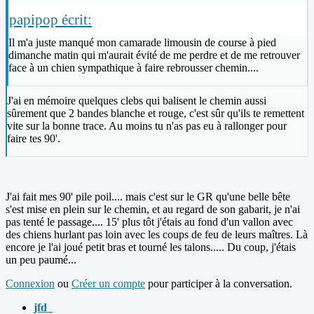
papipop écrit:
Il m'a juste manqué mon camarade limousin de course à pied
dimanche matin qui m'aurait évité de me perdre et de me retrouver
face à un chien sympathique à faire rebrousser chemin....
J'ai en mémoire quelques clebs qui balisent le chemin aussi
sûrement que 2 bandes blanche et rouge, c'est sûr qu'ils te remettent
vite sur la bonne trace. Au moins tu n'as pas eu à rallonger pour
faire tes 90'.
J'ai fait mes 90' pile poil.... mais c'est sur le GR qu'une belle bête
s'est mise en plein sur le chemin, et au regard de son gabarit, je n'ai
pas tenté le passage.... 15' plus tôt j'étais au fond d'un vallon avec
des chiens hurlant pas loin avec les coups de feu de leurs maîtres. Là
encore je l'ai joué petit bras et tourné les talons..... Du coup, j'étais
un peu paumé...
Connexion
ou
Créer un compte
pour participer à la conversation.
jfd_