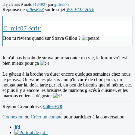
il y a 9 ans 9 mois
#134937
par
gillesF78
Réponse de
gillesF78
sur le sujet
WE VO2 2016
C_mic07 écrit:
Bon tu reviens quand sur Strava Gillou ?
Je n'ai pas besoin de strava pour raconter ma vie, le forum vo2 est
bien mieux pour ça
Le gâteau à la broche va durer encore quelques semaines chez nous
je pense... On varie les plaisirs : un p'tit carré de choc par ci, un
nougat par là, de la tarte par ici, un peu de biscuits quand même, etc.
et puis il y a encore les brisures de marrons glacés à cuisiner, et les
marrons entiers à déguster
Région Grenobloise,
GillesF78
Connexion
ou
Créer un compte
pour participer à la conversation.
jfd_