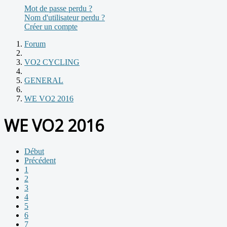
Mot de passe perdu ?
Nom d'utilisateur perdu ?
Créer un compte
Forum
VO2 CYCLING
GENERAL
WE VO2 2016
WE VO2 2016
Début
Précédent
1
2
3
4
5
6
7