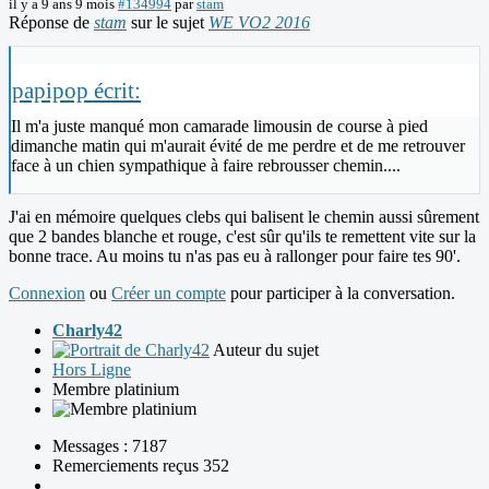
il y a 9 ans 9 mois
#134994
par
stam
Réponse de
stam
sur le sujet
WE VO2 2016
papipop écrit:
Il m'a juste manqué mon camarade limousin de course à pied
dimanche matin qui m'aurait évité de me perdre et de me retrouver
face à un chien sympathique à faire rebrousser chemin....
J'ai en mémoire quelques clebs qui balisent le chemin aussi sûrement
que 2 bandes blanche et rouge, c'est sûr qu'ils te remettent vite sur la
bonne trace. Au moins tu n'as pas eu à rallonger pour faire tes 90'.
Connexion
ou
Créer un compte
pour participer à la conversation.
Charly42
Auteur du sujet
Hors Ligne
Membre platinium
Messages : 7187
Remerciements reçus 352