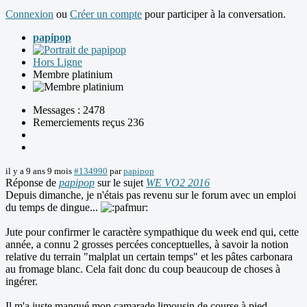
Connexion
ou
Créer un compte
pour participer à la conversation.
papipop
Hors Ligne
Membre platinium
Messages : 2478
Remerciements reçus 236
il y a 9 ans 9 mois
#134990
par
papipop
Réponse de
papipop
sur le sujet
WE VO2 2016
Depuis dimanche, je n'étais pas revenu sur le forum avec un emploi
du temps de dingue...
Jute pour confirmer le caractère sympathique du week end qui, cette
année, a connu 2 grosses percées conceptuelles, à savoir la notion
relative du terrain "malplat un certain temps" et les pâtes carbonara
au fromage blanc. Cela fait donc du coup beaucoup de choses à
ingérer.
Il m'a juste manqué mon camarade limousin de course à pied