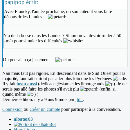
papipop écrit:
Avec Francky, l'année prochaine, on souhaiterait vous faire
découvrir les Landes....
Y a de la bosse dans les Landes ? Sinon on va devoir rouler à 50
km/h pour simuler les difficultés
On pensait à ça justement....
Nan mais faut pas rigoler. En descendant dans le Sud-Ouest pour la
majorité, faudrait surtout pas aller plus loin que les Pyrénées
Il y fait
beau aussi
(dédicace @stam et les limougeauds
). Je ne
serais pas allé faire les photos s'il avait plu
(enfin, si
quand même
)
Dernière édition: il y a 9 ans 9 mois par
jfd_
.
Connexion
ou
Créer un compte
pour participer à la conversation.
albator83
Hors Ligne