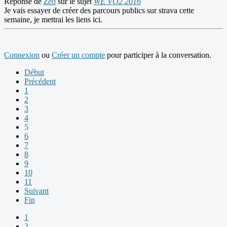
Réponse de
Zeo
sur le sujet
WE VO2 2016
Je vais essayer de créer des parcours publics sur strava cette
semaine, je mettrai les liens ici.
Connexion
ou
Créer un compte
pour participer à la conversation.
Début
Précédent
1
2
3
4
5
6
7
8
9
10
11
Suivant
Fin
1
2