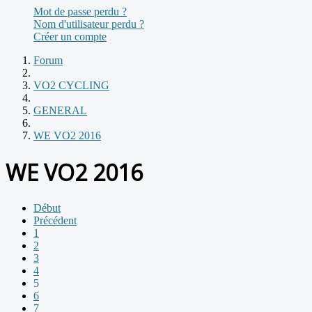
Mot de passe perdu ?
Nom d'utilisateur perdu ?
Créer un compte
Forum
VO2 CYCLING
GENERAL
WE VO2 2016
WE VO2 2016
Début
Précédent
1
2
3
4
5
6
7