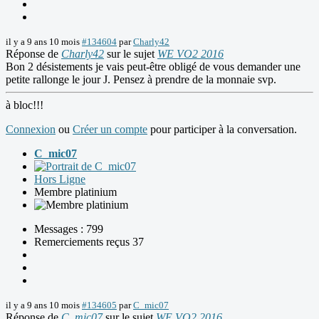
il y a 9 ans 10 mois
#134604
par
Charly42
Réponse de
Charly42
sur le sujet
WE VO2 2016
Bon 2 désistements je vais peut-être obligé de vous demander une
petite rallonge le jour J. Pensez à prendre de la monnaie svp.
à bloc!!!
Connexion
ou
Créer un compte
pour participer à la conversation.
C_mic07
Hors Ligne
Membre platinium
Messages : 799
Remerciements reçus 37
il y a 9 ans 10 mois
#134605
par
C_mic07
Réponse de
C_mic07
sur le sujet
WE VO2 2016