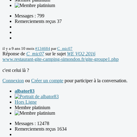
Messages : 799
Remerciements reçus 37
il y a 9 ans 10 mois
#134684
par
C_mic07
Réponse de
C_mic07
sur le sujet
WE VO2 2016
www.restaurant-gite-camping-simondon.fr/gite-groupe1.php
c'est celui là ?
Connexion
ou
Créer un compte
pour participer à la conversation.
albator83
Hors Ligne
Membre platinium
Messages : 12478
Remerciements reçus 1634