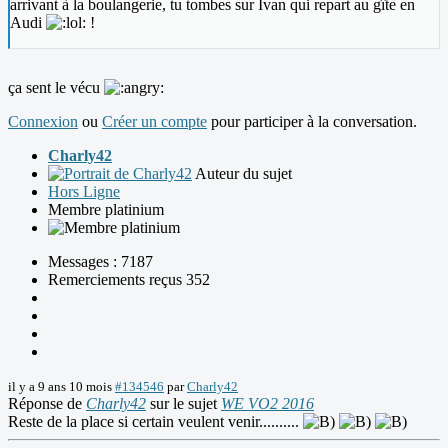
arrivant à la boulangerie, tu tombes sur Ivan qui repart au gîte en
Audi
!
ça sent le vécu
Connexion
ou
Créer un compte
pour participer à la conversation.
Charly42
Auteur du sujet
Hors Ligne
Membre platinium
Messages : 7187
Remerciements reçus 352
il y a 9 ans 10 mois
#134546
par
Charly42
Réponse de
Charly42
sur le sujet
WE VO2 2016
Reste de la place si certain veulent venir..........