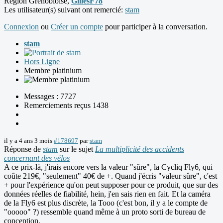
Région Grenobloise,
GillesF78
Les utilisateur(s) suivant ont remercié:
stam
Connexion
ou
Créer un compte
pour participer à la conversation.
stam
Hors Ligne
Membre platinium
Messages : 7727
Remerciements reçus 1438
il y a 4 ans 3 mois
#178697
par
stam
Réponse de
stam
sur le sujet
La multiplicité des accidents
concernant des vélos
A ce prix-là, j'irais encore vers la valeur "sûre", la Cycliq Fly6, qui
coûte 219€, "seulement" 40€ de +. Quand j'écris "valeur sûre", c'est
+ pour l'expérience qu'on peut supposer pour ce produit, que sur des
données réelles de fiabilité, hein, j'en sais rien en fait. Et la caméra
de la Fly6 est plus discrète, la Tooo (c'est bon, il y a le compte de
"ooooo" ?) ressemble quand même à un proto sorti de bureau de
conception.