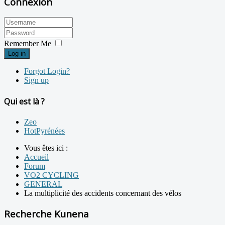
Connexion
Remember Me
Log in
Forgot Login?
Sign up
Qui est là ?
Zeo
HotPyrénées
Vous êtes ici :
Accueil
Forum
VO2 CYCLING
GENERAL
La multiplicité des accidents concernant des vélos
Recherche Kunena