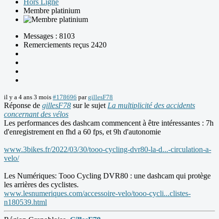
Hors Ligne
Membre platinium
Messages : 8103
Remerciements reçus 2420
il y a 4 ans 3 mois
#178696
par
gillesF78
Réponse de
gillesF78
sur le sujet
La multiplicité des accidents
concernant des vélos
Les performances des dashcam commencent à être intéressantes : 7h
d'enregistrement en fhd a 60 fps, et 9h d'autonomie
www.3bikes.fr/2022/03/30/tooo-cycling-dvr80-la-d...-circulation-a-
velo/
Les Numériques: Tooo Cycling DVR80 : une dashcam qui protège
les arrières des cyclistes.
www.lesnumeriques.com/accessoire-velo/tooo-cycli...clistes-
n180539.html