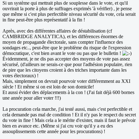
Si un système qui mettrait plus de souplesse dans le vote, et qu'il
ouvrirait la porte à plus de suffrages exprimés 'à vérifier) , je pense
que même si c'est plus perfectible niveau sécurité du vote, cela serait
in fine peut-être plus représentatif à la fin !
Après, avec des différentes affaires de déstabilisation (cf
CAMBRIDGE ANALYTICA), et les différences énormes de
moyen de propagande électorale, sans compter l'influence des
sondages etc.., peut-être que le problème du risque de l'expression
démocratique, c'est bien avant le vote ou pas que le bulletin !
Évidemment, je ne dis pas accepter des moyens de vote pas assez
sécurisé, (d'ailleurs ne serais-ce que pour l'adhésion populaire, rien
de pire que les citoyens croient à des triches importante dans les
votes électoraux) !
Mais, simplement on devrait pourvoir voter différemment au XXI
siècle ! Et même si on est loin de son domicile!
Et aussi évider des déplacements à la con ! (J'ai fait déjà 600 bornes
une année pour aller voter !!!)
La procuration cela marche, j'ai testé aussi, mais c'est perfectible et
cela demande pas mal de condition ! Et il n'y pas le respect du secret
du vote in fine ! Mais cela a le mérite d'exister, mais il faut le prévoir
bien en avance etc. (Même si j'ai cru voir qu'il y a eu des
assouplissements cette année pour les procurations) !