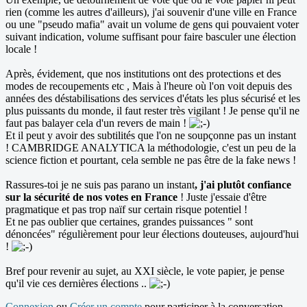
rien (comme les autres d'ailleurs), j'ai souvenir d'une ville en France
ou une "pseudo mafia" avait un volume de gens qui pouvaient voter
suivant indication, volume suffisant pour faire basculer une élection
locale !
Après, évidement, que nos institutions ont des protections et des
modes de recoupements etc , Mais à l'heure où l'on voit depuis des
années des déstabilisations des services d'états les plus sécurisé et les
plus puissants du monde, il faut rester très vigilant ! Je pense qu'il ne
faut pas balayer cela d'un revers de main !
Et il peut y avoir des subtilités que l'on ne soupçonne pas un instant
! CAMBRIDGE ANALYTICA la méthodologie, c'est un peu de la
science fiction et pourtant, cela semble ne pas être de la fake news !
Rassures-toi je ne suis pas parano un instant
, j'ai plutôt confiance
sur la sécurité de nos votes en France
! Juste j'essaie d'être
pragmatique et pas trop naïf sur certain risque potentiel !
Et ne pas oublier que certaines, grandes puissances " sont
dénoncées" régulièrement pour leur élections douteuses, aujourd'hui
!
Bref pour revenir au sujet, au XXI siècle, le vote papier, je pense
qu'il vie ces dernières élections ..
Connexion
ou
Créer un compte
pour participer à la conversation.