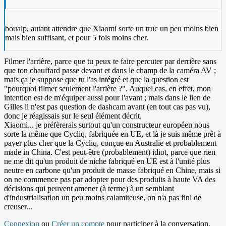
bouaip, autant attendre que Xiaomi sorte un truc un peu moins bien
mais bien suffisant, et pour 5 fois moins cher.
Filmer l'arrière, parce que tu peux te faire percuter par derrière sans
que ton chauffard passe devant et dans le champ de la caméra AV ;
mais ça je suppose que tu l'as intégré et que la question est
"pourquoi filmer seulement l'arrière ?". Auquel cas, en effet, mon
intention est de m'équiper aussi pour l'avant ; mais dans le lien de
Gilles il n'est pas question de dashcam avant (en tout cas pas vu),
donc je réagissais sur le seul élément décrit.
Xiaomi... je préfèrerais surtout qu'un constructeur européen nous
sorte la même que Cycliq, fabriquée en UE, et là je suis même prêt à
payer plus cher que la Cycliq, conçue en Australie et probablement
made in China. C'est peut-être (probablement) idiot, parce que rien
ne me dit qu'un produit de niche fabriqué en UE est à l'unité plus
neutre en carbone qu'un produit de masse fabriqué en Chine, mais si
on ne commence pas par adopter pour des produits à haute VA des
décisions qui peuvent amener (à terme) à un semblant
d'industrialisation un peu moins calamiteuse, on n'a pas fini de
creuser...
Connexion
ou
Créer un compte
pour participer à la conversation.