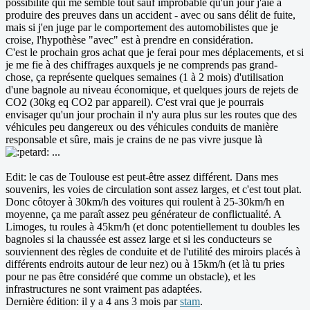
possibilité qui me semble tout sauf improbable qu'un jour j'aie à
produire des preuves dans un accident - avec ou sans délit de fuite,
mais si j'en juge par le comportement des automobilistes que je
croise, l'hypothèse "avec" est à prendre en considération.
C'est le prochain gros achat que je ferai pour mes déplacements, et si
je me fie à des chiffrages auxquels je ne comprends pas grand-
chose, ça représente quelques semaines (1 à 2 mois) d'utilisation
d'une bagnole au niveau économique, et quelques jours de rejets de
CO2 (30kg eq CO2 par appareil). C'est vrai que je pourrais
envisager qu'un jour prochain il n'y aura plus sur les routes que des
véhicules peu dangereux ou des véhicules conduits de manière
responsable et sûre, mais je crains de ne pas vivre jusque là
...
Edit: le cas de Toulouse est peut-être assez différent. Dans mes
souvenirs, les voies de circulation sont assez larges, et c'est tout plat.
Donc côtoyer à 30km/h des voitures qui roulent à 25-30km/h en
moyenne, ça me paraît assez peu générateur de conflictualité. A
Limoges, tu roules à 45km/h (et donc potentiellement tu doubles les
bagnoles si la chaussée est assez large et si les conducteurs se
souviennent des règles de conduite et de l'utilité des miroirs placés à
différents endroits autour de leur nez) ou à 15km/h (et là tu pries
pour ne pas être considéré que comme un obstacle), et les
infrastructures ne sont vraiment pas adaptées.
Dernière édition: il y a 4 ans 3 mois par
stam
.