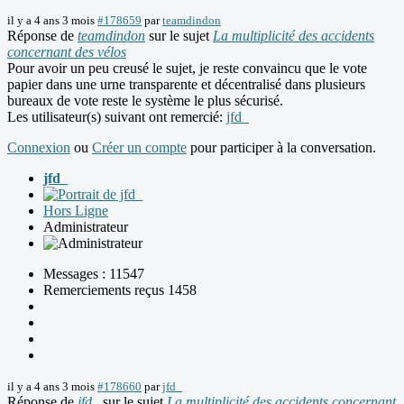
il y a 4 ans 3 mois
#178659
par
teamdindon
Réponse de
teamdindon
sur le sujet
La multiplicité des accidents
concernant des vélos
Pour avoir un peu creusé le sujet, je reste convaincu que le vote
papier dans une urne transparente et décentralisé dans plusieurs
bureaux de vote reste le système le plus sécurisé.
Les utilisateur(s) suivant ont remercié:
jfd_
Connexion
ou
Créer un compte
pour participer à la conversation.
jfd_
Hors Ligne
Administrateur
Messages : 11547
Remerciements reçus 1458
il y a 4 ans 3 mois
#178660
par
jfd_
Réponse de
jfd_
sur le sujet
La multiplicité des accidents concernant