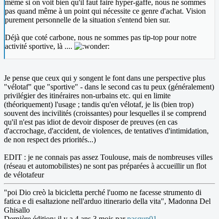
même si on voit bien qu'il faut faire hyper-gaffe, nous ne sommes
pas quand même à un point qui nécessite ce genre d'achat. Vision
purement personnelle de la situation s'entend bien sur.
Déjà que coté carbone, nous ne sommes pas tip-top pour notre
activité sportive, là ....
Je pense que ceux qui y songent le font dans une perspective plus
"vélotaf" que "sportive" - dans le second cas tu peux (généralement)
privilégier des itinéraires non-urbains etc. qui en limite
(théoriquement) l'usage ; tandis qu'en vélotaf, je lis (bien trop)
souvent des incivilités (croissantes) pour lesquelles il se comprend
qu'il n'est pas idiot de devoir disposer de preuves (en cas
d'accrochage, d'accident, de violences, de tentatives d'intimidation,
de non respect des priorités...)
EDIT : je ne connais pas assez Toulouse, mais de nombreuses villes
(réseau et automobilistes) ne sont pas préparées à accueillir un flot
de vélotafeur
"poi Dio creò la bicicletta perché l'uomo ne facesse strumento di
fatica e di esaltazione nell'arduo itinerario della vita", Madonna Del
Ghisallo
Dernière édition: il y a 4 ans 3 mois par
pasqup01
.