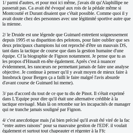
1/ parmi d'autres, et pour moi ici même, j'avais dit qu'Alaphillipe ne
passerait pas. Ca avait été évoqué aux rois de la pédale même si
Montcoutié et Durant disaient que c'était possible. Comme quoi il y
avait doute chez des personnes avec une légitimité sportive autre que
la mienne.
2/ le Druide est une légende que Guimard entretient soigneusement
depuis 1995 et sa disparition des pelotons, pour faire oublier que ses
deux principaux champions lui ont reproché d'être un mauvais DS,
tant dans la tactique de course que dans la gestion humaine d'une
équipe. Cf la biographie de Fignon notamment. Je pense que tu as
les propos d'Hinault en-tête également. Après c'est à nuancer
évidemment, les rancœurs ne permettant jamais de faire une analyse
objective. Je continue à penser qu'il y avait moyen de mieux faire à
Innsbruck (pour Bergen ça a failli le faire malgré l'avis absurde
d'avant course de Guimard lui meme).
3/ pas d'accord du tout de ce que tu dis de Pinot. Il s'était exprimé
dans L'Equipe pour dire qu'il était une alternative crédible à la
tactique envisagé. Mais là on retombe sur les incapacités de manager
qui ne tranche jamais souligné par Fignon.
4/ c'est anecdotique mais j'ai bien précisé qu'il avait été viré de la fac
"entre autres raisons" pour sa mauvaise gestion de l'EDF. il voulait
également et surtout tout chapeauter et régenter à la Ffc