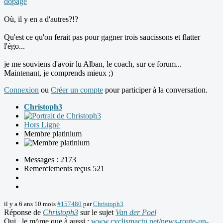
dopage
Où, il y en a d'autres?!?
Qu'est ce qu'on ferait pas pour gagner trois saucissons et flatter
l'égo...
je me souviens d'avoir lu Alban, le coach, sur ce forum...
Maintenant, je comprends mieux ;)
Connexion
ou
Créer un compte
pour participer à la conversation.
Christoph3
Hors Ligne
Membre platinium
Messages : 2173
Remerciements reçus 521
il y a 6 ans 10 mois
#157480
par
Christoph3
Réponse de
Christoph3
sur le sujet
Van der Poel
Oui , le m^me que à aussi :
www.cyclismactu.net/news-route-un-