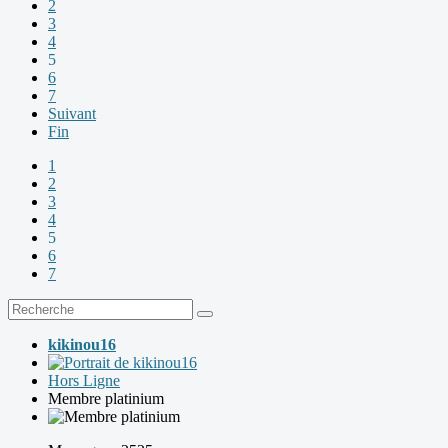
2
3
4
5
6
7
Suivant
Fin
1
2
3
4
5
6
7
kikinou16
Hors Ligne
Membre platinium