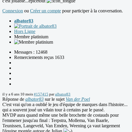
c'est jouable...épicétout
Connexion
ou
Créer un compte
pour participer à la conversation.
albator83
Hors Ligne
Membre platinium
Messages : 12468
Remerciements reçus 1633
il y a 6 ans 10 mois
#157415
par
albator83
Réponse de
albator83
sur le sujet
Van der Poel
C'est vrai qu'on a oublié le jeu d'équipe de marques dans l'histoire...
qui a souvent joué un vilain tour à certains par le passé.
MVDP aura quand même une belle brochette de costauds pour
l'emmener jusqu'au final : Terpstra, Mollema, Van Baarle,
Teunissen, Langeveld, Van Emden, Weening ça vaut largement
l'équipe montée autour de Julian