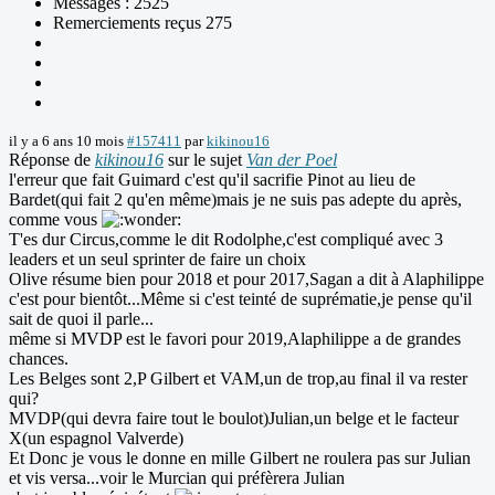
Messages : 2525
Remerciements reçus 275
il y a 6 ans 10 mois
#157411
par
kikinou16
Réponse de
kikinou16
sur le sujet
Van der Poel
l'erreur que fait Guimard c'est qu'il sacrifie Pinot au lieu de
Bardet(qui fait 2 qu'en même)mais je ne suis pas adepte du après,
comme vous
T'es dur Circus,comme le dit Rodolphe,c'est compliqué avec 3
leaders et un seul sprinter de faire un choix
Olive résume bien pour 2018 et pour 2017,Sagan a dit à Alaphilippe
c'est pour bientôt...Même si c'est teinté de suprématie,je pense qu'il
sait de quoi il parle...
même si MVDP est le favori pour 2019,Alaphilippe a de grandes
chances.
Les Belges sont 2,P Gilbert et VAM,un de trop,au final il va rester
qui?
MVDP(qui devra faire tout le boulot)Julian,un belge et le facteur
X(un espagnol Valverde)
Et Donc je vous le donne en mille Gilbert ne roulera pas sur Julian
et vis versa...voir le Murcian qui préfèrera Julian