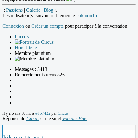
.:
Passions
|
Galerie
|
Blog
:.
Les utilisateur(s) suivant ont remercié:
kikinou16
Connexion
ou
Créer un compte
pour participer à la conversation.
Circus
Hors Ligne
Membre platinium
Messages : 3413
Remerciements reçus 826
il y a 6 ans 10 mois
#157422
par
Circus
Réponse de
Circus
sur le sujet
Van der Poel
kikinou16 écrit: