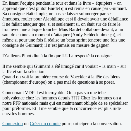
En lisant l’equipe pendant le tour et dans le livre « équipiers » on
apprend que c’est plutot Bardet qui est remis en cause par Guimard.
Sa consigne était simple, ne pas se laisser submerger par ses
émotions, rouler pour Alaphilippe et si il devait avoir une défaillance
il ne fallait attaquer que, si et seulement si, on était sur de faire le
trou avec une attaque franche. Mais Bardet collabore devant, a un
saut de chaîne au moment d’attaquer (Andy Schleck aime ça), et
même si pour une fois il réalise un beau sprint (encore une fois une
consigne de Guimard) il n’est jamais en mesure de gagner.
D’ailleurs Pinot dira à la fin que LUI a respecté la consigne ...
Il me semble qui Guimard a été limogé car il voulait « la main » sur
la ffc et sur la sélection.
Quand on voit la première course de Voeckler à la tête des bleus
(championnat d’europe) on a pas mal de questions à se poser.
Concernant VDP il est incroyable. On a pas vu une telle
polyvalence chez les hommes depuis ???? Chez les femmes on a
notre PFP nationale mais qui est maintenant obligée de se spécialiser
pour préformer. Et il me semble que la concurrence est plus rude
chez les hommes.
Connexion
ou
Créer un compte
pour participer à la conversation.