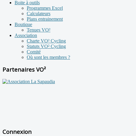
Boite à outils
Programmes Excel
Calculateurs
Plans entrainement
Boutique
Tenues VO²
Association
Charte VO² Cycling
Statuts VO² Cycling
Comité
Où sont les membres ?
Partenaires VO²
Connexion