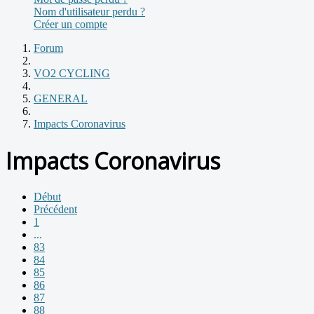
Nom d'utilisateur perdu ?
Créer un compte
Forum
VO2 CYCLING
GENERAL
Impacts Coronavirus
Impacts Coronavirus
Début
Précédent
1
...
83
84
85
86
87
88