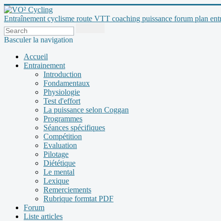
Entraînement cyclisme route VTT coaching puissance forum plan entraî
Basculer la navigation
Accueil
Entrainement
Introduction
Fondamentaux
Physiologie
Test d'effort
La puissance selon Coggan
Programmes
Séances spécifiques
Compétition
Evaluation
Pilotage
Diététique
Le mental
Lexique
Remerciements
Rubrique formtat PDF
Forum
Liste articles