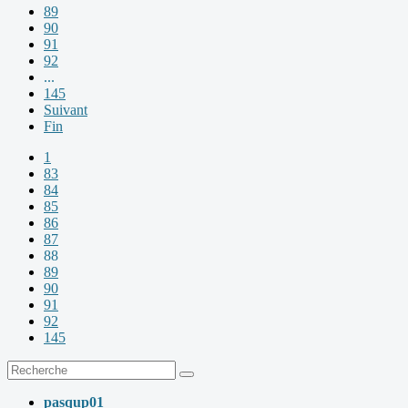
89
90
91
92
...
145
Suivant
Fin
1
83
84
85
86
87
88
89
90
91
92
145
pasqup01