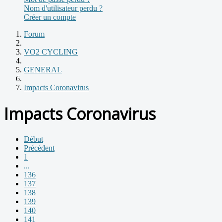
Nom d'utilisateur perdu ?
Créer un compte
Forum
VO2 CYCLING
GENERAL
Impacts Coronavirus
Impacts Coronavirus
Début
Précédent
1
...
136
137
138
139
140
141