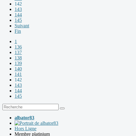
142
143
144
145
Suivant
Fin
1
136
137
138
139
140
141
142
143
144
145
albator83
Hors Ligne
Membre platinium