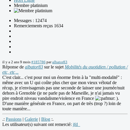
Hors Ligne
Membre platinium
Messages : 12474
Remerciements reçus 1634
il y a 2 ans 9 mois
#185786
par
albator83
Réponse de
albator83
sur le sujet
Mobilités du quotidien / pollution /
etc, etc,..
C'est clair... c'est pour moi un énorme frein à la "multi-modalité" :
même avec un U qui coûte plus cher que mon vieux vélotaf de
récup, je n'envisagerais pas une seconde de laisser une journée/nuit
dehors à Grenoble (je ne parle pas de Marseille, je n'ai jamais vu
pire endroit niveau vandalisme/violence en France
).
D'une manière générale en France, on part de très (trop ?) loin de
toute manière...
.:
Passions
|
Galerie
|
Blog
:.
Les utilisateur(s) suivant ont remercié:
jfd_