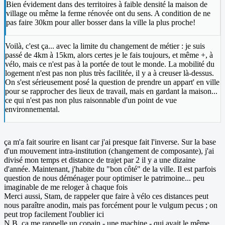
Bien évidement dans des territoires à faible densité la maison de
village ou même la ferme rénovée ont du sens. A condition de ne
pas faire 30km pour aller bosser dans la ville la plus proche!
Voilà, c'est ça... avec la limite du changement de métier : je suis
passé de 4km à 15km, alors certes je le fais toujours, et même +, à
vélo, mais ce n'est pas à la portée de tout le monde. La mobilité du
logement n'est pas non plus très facilitée, il y a à creuser là-dessus.
On s'est sérieusement posé la question de prendre un appart' en ville
pour se rapprocher des lieux de travail, mais en gardant la maison...
ce qui n'est pas non plus raisonnable d'un point de vue
environnemental.
ça m'a fait sourire en lisant car j'ai presque fait l'inverse. Sur la base
d'un mouvement intra-institution (changement de composante), j'ai
divisé mon temps et distance de trajet par 2 il y a une dizaine
d'année. Maintenant, j'habite du "bon côté" de la ville. Il est parfois
question de nous déménager pour optimiser le patrimoine... peu
imaginable de me reloger à chaque fois
Merci aussi, Stam, de rappeler que faire à vélo ces distances peut
nous paraître anodin, mais pas forcément pour le vulgum pecus ; on
peut trop facilement l'oublier ici
N.B. ça me rappelle un copain - une machine - qui avait le même