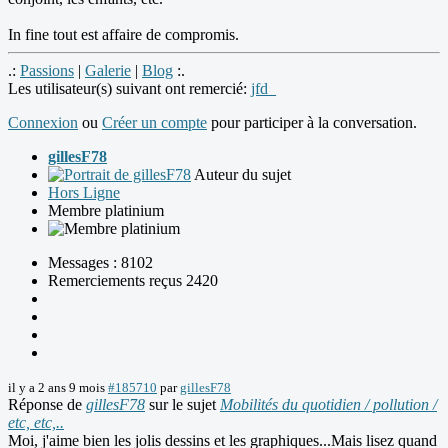
In fine tout est affaire de compromis.
.:
Passions
|
Galerie
|
Blog
:.
Les utilisateur(s) suivant ont remercié:
jfd_
Connexion
ou
Créer un compte
pour participer à la conversation.
gillesF78
Auteur du sujet
Hors Ligne
Membre platinium
Messages : 8102
Remerciements reçus 2420
il y a 2 ans 9 mois
#185710
par
gillesF78
Réponse de
gillesF78
sur le sujet
Mobilités du quotidien / pollution /
etc, etc,..
Moi, j'aime bien les jolis dessins et les graphiques...Mais lisez quand