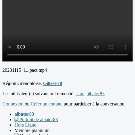
20231115_1...pact.mp4
Région Grenobloise,
GillesF78
Les utilisateur(s) suivant ont remercié:
stam
,
albator83
Connexion
ou
Créer un compte
pour participer à la conversation.
albator83
Hors Ligne
Membre platinium