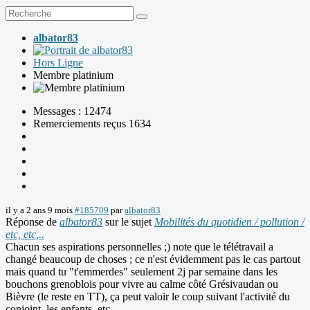
albator83
Hors Ligne
Membre platinium
Messages : 12474
Remerciements reçus 1634
il y a 2 ans 9 mois
#185709
par
albator83
Réponse de
albator83
sur le sujet
Mobilités du quotidien / pollution /
etc, etc,..
Chacun ses aspirations personnelles ;) note que le télétravail a
changé beaucoup de choses ; ce n'est évidemment pas le cas partout
mais quand tu "t'emmerdes" seulement 2j par semaine dans les
bouchons grenoblois pour vivre au calme côté Grésivaudan ou
Bièvre (le reste en TT), ça peut valoir le coup suivant l'activité du
conjoint, les enfants, etc.