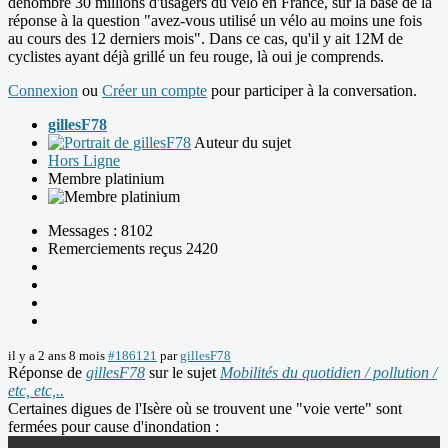
dénombre 30 millions d'usagers du vélo en France, sur la base de la
réponse à la question "avez-vous utilisé un vélo au moins une fois
au cours des 12 derniers mois". Dans ce cas, qu'il y ait 12M de
cyclistes ayant déjà grillé un feu rouge, là oui je comprends.
Connexion
ou
Créer un compte
pour participer à la conversation.
gillesF78
Auteur du sujet
Hors Ligne
Membre platinium
Messages : 8102
Remerciements reçus 2420
il y a 2 ans 8 mois
#186121
par
gillesF78
Réponse de
gillesF78
sur le sujet
Mobilités du quotidien / pollution /
etc, etc,..
Certaines digues de l'Isère où se trouvent une "voie verte" sont
fermées pour cause d'inondation :