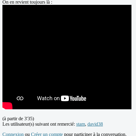
On en revient toujours là :
(à partir de 3'35)
Les utilisateur(s) suivant ont remercié:
stam
,
david38
Connexion
ou
Créer un compte
pour participer à la conversation.