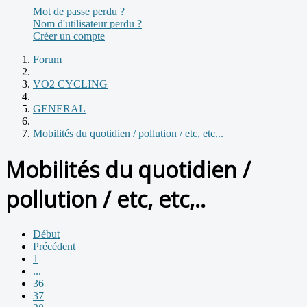
Mot de passe perdu ?
Nom d'utilisateur perdu ?
Créer un compte
Forum
VO2 CYCLING
GENERAL
Mobilités du quotidien / pollution / etc, etc,..
Mobilités du quotidien /
pollution / etc, etc,..
Début
Précédent
1
...
36
37