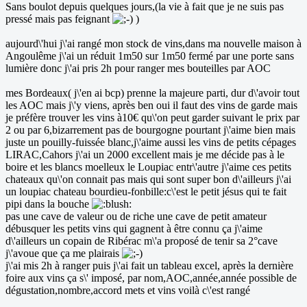
Sans boulot depuis quelques jours,(la vie à fait que je ne suis pas
pressé mais pas feignant
)
aujourd\'hui j\'ai rangé mon stock de vins,dans ma nouvelle maison à
Angoulême j\'ai un réduit 1m50 sur 1m50 fermé par une porte sans
lumière donc j\'ai pris 2h pour ranger mes bouteilles par AOC
mes Bordeaux( j\'en ai bcp) prenne la majeure parti, dur d\'avoir tout
les AOC mais j\'y viens, après ben oui il faut des vins de garde mais
je préfère trouver les vins à10€ qu\'on peut garder suivant le prix par
2 ou par 6,bizarrement pas de bourgogne pourtant j\'aime bien mais
juste un pouilly-fuissée blanc,j\'aime aussi les vins de petits cépages
LIRAC,Cahors j\'ai un 2000 excellent mais je me décide pas à le
boire et les blancs moelleux le Loupiac entr\'autre j\'aime ces petits
chateaux qu\'on connait pas mais qui sont super bon d\'ailleurs j\'ai
un loupiac chateau bourdieu-fonbille:c\'est le petit jésus qui te fait
pipi dans la bouche
pas une cave de valeur ou de riche une cave de petit amateur
débusquer les petits vins qui gagnent à être connu ça j\'aime
d\'ailleurs un copain de Ribérac m\'a proposé de tenir sa 2°cave
j\'avoue que ça me plairais
j\'ai mis 2h à ranger puis j\'ai fait un tableau excel, après la dernière
foire aux vins ça s\' imposé, par nom,AOC,année,année possible de
dégustation,nombre,accord mets et vins voilà c\'est rangé