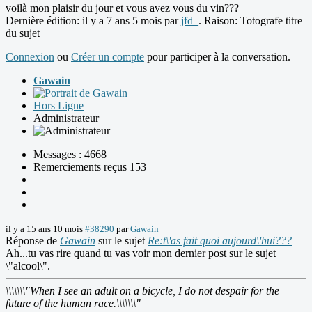
voilà mon plaisir du jour et vous avez vous du vin???
Dernière édition: il y a 7 ans 5 mois par
jfd_
. Raison: Totografe titre
du sujet
Connexion
ou
Créer un compte
pour participer à la conversation.
Gawain
Hors Ligne
Administrateur
Messages : 4668
Remerciements reçus 153
il y a 15 ans 10 mois
#38290
par
Gawain
Réponse de
Gawain
sur le sujet
Re:t\'as fait quoi aujourd\'hui???
Ah...tu vas rire quand tu vas voir mon dernier post sur le sujet
\"alcool\".
\\\\\\\"When I see an adult on a bicycle, I do not despair for the
future of the human race.\\\\\\\"