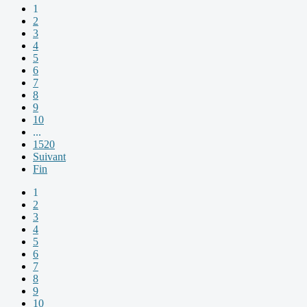
1
2
3
4
5
6
7
8
9
10
...
1520
Suivant
Fin
1
2
3
4
5
6
7
8
9
10