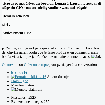
vitae avec mes élèves au bord du Léman à Lausanne autour di
siège du CIO sous un soleil grandiose ...me suis régalé
Demain rebelotte.
si si .
Amicalement Eric
je t\'envie, mon grand-père qui était \'un sport\' ancien du bataillon
de joinville aurait voulu que je fasse prof de gym comme lui mais
bon la vie a fait que je n\'ai été que militaire comme lui aussi
Connexion
ou
Créer un compte
pour participer à la conversation.
kikinou16
Auteur du sujet
Hors Ligne
Membre platinium
Messages : 2525
Remerciements reçus 275