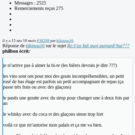
Messages : 2525
Remerciements reçus 275
il y a 15 ans 10 mois
#38298
par
kikinou16
Réponse de
kikinou16
sur le sujet
Re:t\'as fait quoi aujourd\'hui???
philbon écrit:
je n\'arrive pas à aimer la bi-re (les bières devrais je dire ???)
les vins sont ont pour moi des gouts incompréhensibles, un petit
rosé de bas étage est parfois un petit accompagnant de repas (ça
passe très frais ou avec des glaçons)
le pastis une goutte avec du sirop pour changer une à deux fois par
an
le whisky avec du coca et des glaçons sinon trop fort
voilà ce que m\'autorise mon palais et ça me va bien.