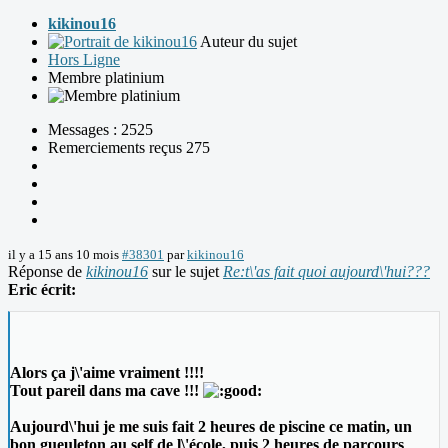
kikinou16
Auteur du sujet
Hors Ligne
Membre platinium
Messages : 2525
Remerciements reçus 275
il y a 15 ans 10 mois
#38301
par
kikinou16
Réponse de
kikinou16
sur le sujet
Re:t\'as fait quoi aujourd\'hui???
Eric écrit:
Alors ça j\'aime vraiment !!!!
Tout pareil dans ma cave !!!
Aujourd\'hui je me suis fait 2 heures de piscine ce matin, un
bon gueuleton au self de l\'école, puis 2 heures de parcours