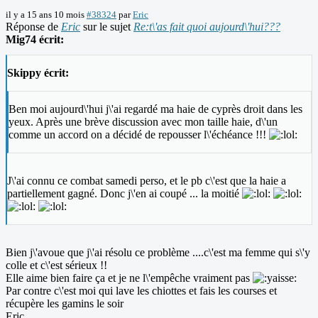
il y a 15 ans 10 mois
#38324
par
Eric
Réponse de
Eric
sur le sujet
Re:t\'as fait quoi aujourd\'hui???
Mig74 écrit:
Skippy écrit:
Ben moi aujourd\'hui j\'ai regardé ma haie de cyprès droit dans les
yeux. Après une brève discussion avec mon taille haie, d\'un
comme un accord on a décidé de repousser l\'échéance !!!
J\'ai connu ce combat samedi perso, et le pb c\'est que la haie a
partiellement gagné. Donc j\'en ai coupé ... la moitié
Bien j\'avoue que j\'ai résolu ce problème ....c\'est ma femme qui s\'y
colle et c\'est sérieux !!
Elle aime bien faire ça et je ne l\'empêche vraiment pas
Par contre c\'est moi qui lave les chiottes et fais les courses et
récupère les gamins le soir
Eric