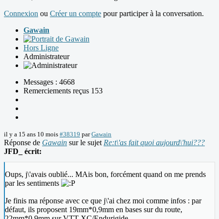
Connexion
ou
Créer un compte
pour participer à la conversation.
Gawain
Hors Ligne
Administrateur
Messages : 4668
Remerciements reçus 153
il y a 15 ans 10 mois
#38319
par
Gawain
Réponse de
Gawain
sur le sujet
Re:t\'as fait quoi aujourd\'hui???
JFD_ écrit:
Oups, j\'avais oublié... MAis bon, forcément quand on me prends
par les sentiments
Je finis ma réponse avec ce que j\'ai chez moi comme infos : par
défaut, ils proposent 19mm*0,9mm en bases sur du route,
22mm*0,9mm sur VTT XC/Endurigide.