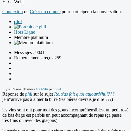
H. G. Wells
Connexion
ou
Créer un compte
pour participer à la conversation.
phil
Hors Ligne
Membre platinium
Messages : 9041
Remerciements reçus 259
il y a 15 ans 10 mois
#38294
par
phil
Réponse de
phil
sur le sujet
Re:t\'as fait quoi aujourd\'hui???
je n\'arrive pas à aimer la bi-re (les bières devrais je dire ???)
les vins sont ont pour moi des gouts incompréhensibles, un petit rosé
de bas étage est parfois un petit accompagnant de repas (ça passe
très frais ou avec des glaçons)
le pastis une goutte avec du sirop pour changer une à deux fois par