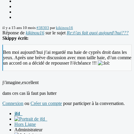
il y a 15 ans 10 mois
#38303
par
kikinou16
Réponse de
kikinou16
sur le sujet
Re:t\'as fait quoi aujourd\'hui???
Skippy écrit:
Ben moi aujourd\'hui j\'ai regardé ma haie de cyprès droit dans les
yeux. Après une brève discussion avec mon taille haie, d\'un comme
un accord on a décidé de repousser l\'échéance !!!
j\'imagine,excellent
dans ces cas là faut pas lutter
Connexion
ou
Créer un compte
pour participer à la conversation.
jfd_
Hors Ligne
Administrateur