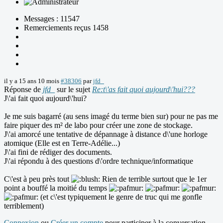
Messages : 11547
Remerciements reçus 1458
il y a 15 ans 10 mois
#38306
par
jfd_
Réponse de
jfd_
sur le sujet
Re:t\'as fait quoi aujourd\'hui???
J\'ai fait quoi aujourd\'hui?
Je me suis bagarré (au sens imagé du terme bien sur) pour ne pas me
faire piquer des m² de labo pour créer une zone de stockage.
J\'ai amorcé une tentative de dépannage à distance d\'une horloge
atomique (Elle est en Terre-Adélie...)
J\'ai fini de rédiger des documents.
J\'ai répondu à des questions d\'ordre technique/informatique
C\'est à peu près tout
Rien de terrible surtout que le 1er
point a bouffé la moitié du temps
(et c\'est typiquement le genre de truc qui me gonfle
terriblement)
Connexion
ou
Créer un compte
pour participer à la conversation.