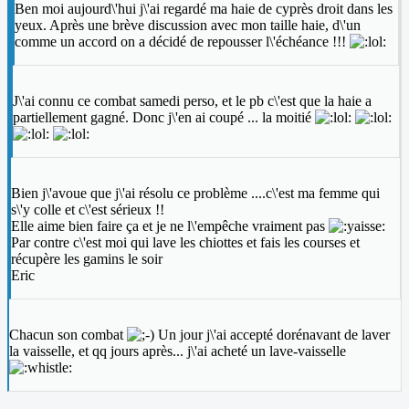
Ben moi aujourd\'hui j\'ai regardé ma haie de cyprès droit dans les
yeux. Après une brève discussion avec mon taille haie, d\'un
comme un accord on a décidé de repousser l\'échéance !!!
J\'ai connu ce combat samedi perso, et le pb c\'est que la haie a
partiellement gagné. Donc j\'en ai coupé ... la moitié
Bien j\'avoue que j\'ai résolu ce problème ....c\'est ma femme qui
s\'y colle et c\'est sérieux !!
Elle aime bien faire ça et je ne l\'empêche vraiment pas
Par contre c\'est moi qui lave les chiottes et fais les courses et
récupère les gamins le soir
Eric
Chacun son combat
Un jour j\'ai accepté dorénavant de laver
la vaisselle, et qq jours après... j\'ai acheté un lave-vaisselle