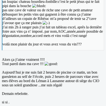
un loupiac chateau bourdieu-fonbille:c\'est le petit jésus qui te fait
pipi dans la bouche
pas une cave de valeur ou de riche une cave de petit amateur
débusquer les petits vins qui gagnent à être connu ça j\'aime
d\'ailleurs un copain de Ribérac m\'a proposé de tenir sa 2°cave
j\'avoue que ça me plairais
j\'ai mis 2h à ranger puis j\'ai fait un tableau excel, après la dernière
foire aux vins ça s\' imposé, par nom,AOC,année,année possible de
dégustation,nombre,accord mets et vins voilà c\'est rangé
voilà mon plaisir du jour et vous avez vous du vin???
Alors ça j\'aime vraiment !!!!
Tout pareil dans ma cave !!!
Aujourd\'hui je me suis fait 2 heures de piscine ce matin, un bon
gueuleton au self de l\'école, puis 2 heures de parcours vitae avec
mes élèves au bord du Léman à Lausanne autour di siège du CIO
sous un soleil grandiose ...me suis régalé
Demain rebelotte.
si si .