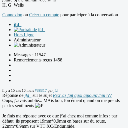
H. G. Wells
Connexion
ou
Créer un compte
pour participer à la conversation.
jfd_
Hors Ligne
Administrateur
Messages : 11547
Remerciements reçus 1458
il y a 15 ans 10 mois
#38317
par
jfd_
Réponse de
jfd_
sur le sujet
Re:t\'as fait quoi aujourd\'hui???
Oups, j\'avais oublié... MAis bon, forcément quand on me prends
par les sentiments
Je finis ma réponse avec ce que j\'ai chez moi comme infos : par
défaut, ils proposent 19mm*0,9mm en bases sur du route,
22mm*0,9mm sur VTT XC/Endurigide.