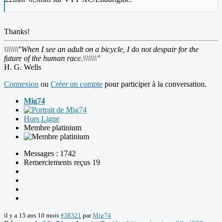
Thanks!
\\\\\\\"When I see an adult on a bicycle, I do not despair for the
future of the human race.\\\\\\\"
H. G. Wells
Connexion
ou
Créer un compte
pour participer à la conversation.
Mig74
Hors Ligne
Membre platinium
Messages : 1742
Remerciements reçus 19
il y a 15 ans 10 mois
#38321
par
Mig74