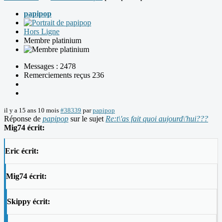
papipop
Hors Ligne
Membre platinium
Messages : 2478
Remerciements reçus 236
il y a 15 ans 10 mois
#38339
par
papipop
Réponse de
papipop
sur le sujet
Re:t\'as fait quoi aujourd\'hui???
Mig74 écrit:
Eric écrit:
Mig74 écrit:
Skippy écrit: