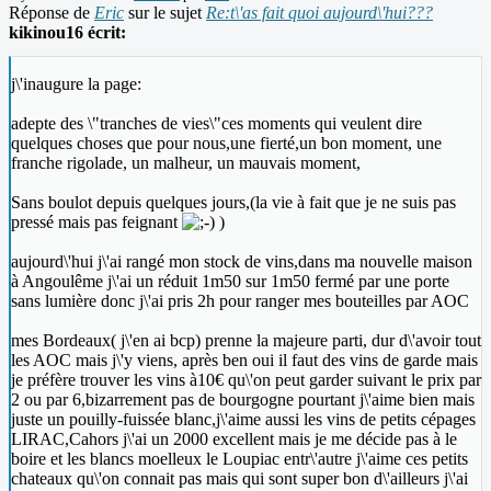
Réponse de
Eric
sur le sujet
Re:t\'as fait quoi aujourd\'hui???
kikinou16 écrit:
j\'inaugure la page:
adepte des \"tranches de vies\"ces moments qui veulent dire
quelques choses que pour nous,une fierté,un bon moment, une
franche rigolade, un malheur, un mauvais moment,
Sans boulot depuis quelques jours,(la vie à fait que je ne suis pas
pressé mais pas feignant
)
aujourd\'hui j\'ai rangé mon stock de vins,dans ma nouvelle maison
à Angoulême j\'ai un réduit 1m50 sur 1m50 fermé par une porte
sans lumière donc j\'ai pris 2h pour ranger mes bouteilles par AOC
mes Bordeaux( j\'en ai bcp) prenne la majeure parti, dur d\'avoir tout
les AOC mais j\'y viens, après ben oui il faut des vins de garde mais
je préfère trouver les vins à10€ qu\'on peut garder suivant le prix par
2 ou par 6,bizarrement pas de bourgogne pourtant j\'aime bien mais
juste un pouilly-fuissée blanc,j\'aime aussi les vins de petits cépages
LIRAC,Cahors j\'ai un 2000 excellent mais je me décide pas à le
boire et les blancs moelleux le Loupiac entr\'autre j\'aime ces petits
chateaux qu\'on connait pas mais qui sont super bon d\'ailleurs j\'ai