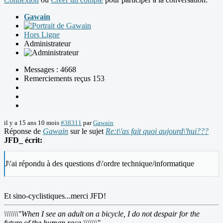
Gawain
Hors Ligne
Administrateur
Messages : 4668
Remerciements reçus 153
il y a 15 ans 10 mois
#38311
par
Gawain
Réponse de
Gawain
sur le sujet
Re:t\'as fait quoi aujourd\'hui???
JFD_ écrit:
J\'ai répondu à des questions d\'ordre technique/informatique
Et sino-cyclistiques...merci JFD!
\\\\\\\"When I see an adult on a bicycle, I do not despair for the
future of the human race.\\\\\\\"