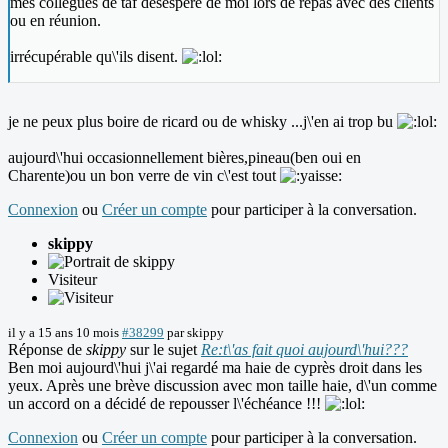
mes collègues de taf désespère de moi lors de repas avec des clients
ou en réunion.
irrécupérable qu\'ils disent.
je ne peux plus boire de ricard ou de whisky ...j\'en ai trop bu
aujourd\'hui occasionnellement bières,pineau(ben oui en
Charente)ou un bon verre de vin c\'est tout
Connexion
ou
Créer un compte
pour participer à la conversation.
skippy
Visiteur
il y a 15 ans 10 mois
#38299
par
skippy
Réponse de
skippy
sur le sujet
Re:t\'as fait quoi aujourd\'hui???
Ben moi aujourd\'hui j\'ai regardé ma haie de cyprès droit dans les
yeux. Après une brève discussion avec mon taille haie, d\'un comme
un accord on a décidé de repousser l\'échéance !!!
Connexion
ou
Créer un compte
pour participer à la conversation.