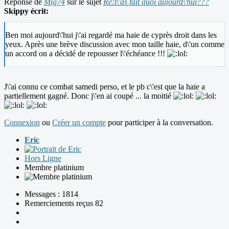
Réponse de
Mig74
sur le sujet
Re:t\'as fait quoi aujourd\'hui???
Skippy écrit:
Ben moi aujourd\'hui j\'ai regardé ma haie de cyprès droit dans les
yeux. Après une brève discussion avec mon taille haie, d\'un comme
un accord on a décidé de repousser l\'échéance !!!
J\'ai connu ce combat samedi perso, et le pb c\'est que la haie a
partiellement gagné. Donc j\'en ai coupé ... la moitié
Connexion
ou
Créer un compte
pour participer à la conversation.
Eric
Hors Ligne
Membre platinium
Messages : 1814
Remerciements reçus 82