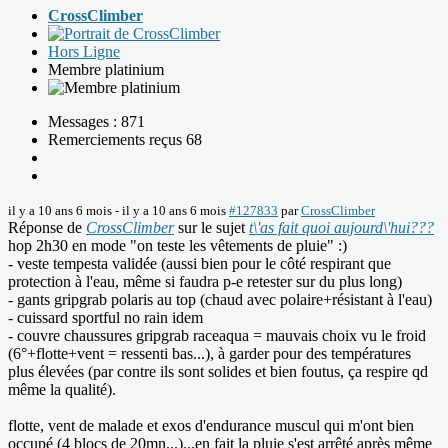
CrossClimber
Hors Ligne
Membre platinium
Messages : 871
Remerciements reçus 68
il y a 10 ans 6 mois
-
il y a 10 ans 6 mois
#127833
par
CrossClimber
Réponse de
CrossClimber
sur le sujet
t\'as fait quoi aujourd\'hui???
hop 2h30 en mode "on teste les vêtements de pluie" :)
- veste tempesta validée (aussi bien pour le côté respirant que
protection à l'eau, même si faudra p-e retester sur du plus long)
- gants gripgrab polaris au top (chaud avec polaire+résistant à l'eau)
- cuissard sportful no rain idem
- couvre chaussures gripgrab raceaqua = mauvais choix vu le froid
(6°+flotte+vent = ressenti bas...), à garder pour des températures
plus élevées (par contre ils sont solides et bien foutus, ça respire qd
même la qualité).
flotte, vent de malade et exos d'endurance muscul qui m'ont bien
occupé (4 blocs de 20mn...)...en fait la pluie s'est arrêté après même