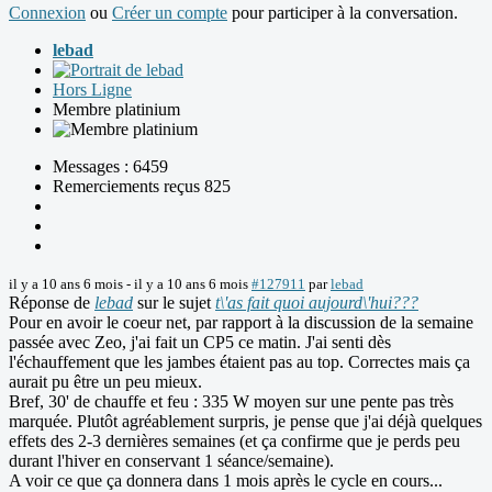
Connexion
ou
Créer un compte
pour participer à la conversation.
lebad
Hors Ligne
Membre platinium
Messages : 6459
Remerciements reçus 825
il y a 10 ans 6 mois
-
il y a 10 ans 6 mois
#127911
par
lebad
Réponse de
lebad
sur le sujet
t\'as fait quoi aujourd\'hui???
Pour en avoir le coeur net, par rapport à la discussion de la semaine
passée avec Zeo, j'ai fait un CP5 ce matin. J'ai senti dès
l'échauffement que les jambes étaient pas au top. Correctes mais ça
aurait pu être un peu mieux.
Bref, 30' de chauffe et feu : 335 W moyen sur une pente pas très
marquée. Plutôt agréablement surpris, je pense que j'ai déjà quelques
effets des 2-3 dernières semaines (et ça confirme que je perds peu
durant l'hiver en conservant 1 séance/semaine).
A voir ce que ça donnera dans 1 mois après le cycle en cours...