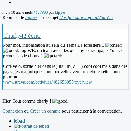
il y a 10 ans 6 mois
#127860
par
Lippes
Réponse de
Lippes
sur le sujet
t\'as fait quoi aujourd\'hui???
Charly42 écrit:
Pour moi, intronisation au sein du Tema La forestière...
top WE, un team avec des gens hyper sympa, et "on se
prends pas le choux "
Coté velo, sortie hier dans le jura, 3h(VTT) cool cool mais dans des
paysages magnifiques. une nouvelle aventure débute cette année
pour moi.
www.strava.com/activities/482656055/overview
Hier, Tout comme charly!!
Connexion
ou
Créer un compte
pour participer à la conversation.
lebad