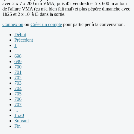
avec 2 x 7 x 200 m à VMA, puis 45' vendredi et 5 x 600 m autour
de l'allure VMA (ça m'a bien fait mal) et plus pépère dimanche avec
1h25 et 2 x 10' à i3 dans la sortie.
Connexion
ou
Créer un compte
pour participer à la conversation.
Début
Précédent
1
...
698
699
700
701
702
703
704
705
706
707
...
1520
Suivant
Fin