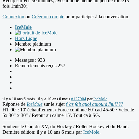
Récup sur HT 30 minutes, avec tout de même un peu de force (3
fois 1min30).
Connexion
ou
Créer un compte
pour participer à la conversation.
IceMole
Hors Ligne
Membre platinium
Messages : 933
Remerciements reçus 257
il y a 10 ans 6 mois
-
il y a 10 ans 6 mois
#127904
par
IceMole
Réponse de
IceMole
sur le sujet
t\'as fait quoi aujourd\'hui???
HT 90' : 10' échauffement / Force continue 60' cad 45-50 / Velocité
5x 30" x 30" / Retour au calme 15'. Tout ça à SG.
Soutiens le Coq du XV, du Hockey / Roller Hockey et du Hand.
Dernière édition: il y a 10 ans 6 mois par
IceMole
.