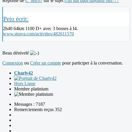
Réponse de
C_mic07
sur le sujet
t\'as fait quoi aujourd\'hui???
Peio écrit:
2h40 64km 1100 D+ avec 3 bosses à I4.
www.strava.com/activities/482611570
Beau dénivelé
Connexion
ou
Créer un compte
pour participer à la conversation.
Charly42
Hors Ligne
Membre platinium
Messages : 7187
Remerciements reçus 352