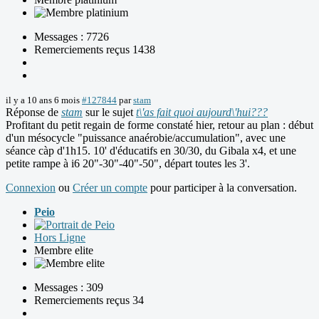
Messages : 7726
Remerciements reçus 1438
il y a 10 ans 6 mois
#127844
par
stam
Réponse de
stam
sur le sujet
t\'as fait quoi aujourd\'hui???
Profitant du petit regain de forme constaté hier, retour au plan : début
d'un mésocycle "puissance anaérobie/accumulation", avec une
séance càp d'1h15. 10' d'éducatifs en 30/30, du Gibala x4, et une
petite rampe à i6 20"-30"-40"-50", départ toutes les 3'.
Connexion
ou
Créer un compte
pour participer à la conversation.
Peio
Hors Ligne
Membre elite
Messages : 309
Remerciements reçus 34