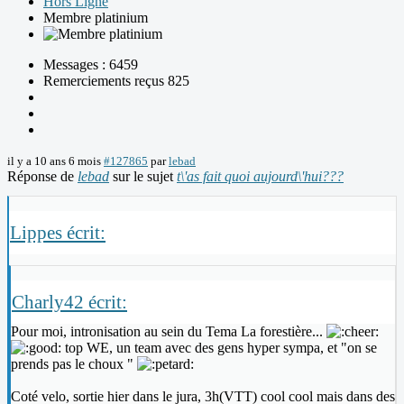
Hors Ligne
Membre platinium
Messages : 6459
Remerciements reçus 825
il y a 10 ans 6 mois
#127865
par
lebad
Réponse de
lebad
sur le sujet
t\'as fait quoi aujourd\'hui???
Lippes écrit:
Charly42 écrit:
Pour moi, intronisation au sein du Tema La forestière...
top WE, un team avec des gens hyper sympa, et "on se
prends pas le choux "
Coté velo, sortie hier dans le jura, 3h(VTT) cool cool mais dans des