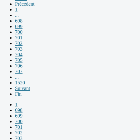
Précédent
1
...
698
699
700
701
702
703
704
705
706
707
...
1520
Suivant
Fin
1
698
699
700
701
702
703