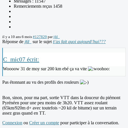
Messages : 11547
Remerciements reçus 1458
il y a 10 ans 6 mois
#127829
par
jfd_
Réponse de
jfd_
sur le sujet
t\'as fait quoi aujourd\'hui???
C_mic07 écrit:
Woooow 31 de moy sur 200 km ebé ça va vite
Pas étonnant au vu des profils des rouleurs
Bon, sinon, pour ma part, sortie VTT dans la douceur du piémont
Pyrénéen pour une peu moins de 3h20. VTT assez roulant
(65km/920m d+ avec toutefois ~20 kil de bitume) sur un terrain
assez gras quand en TT.
Connexion
ou
Créer un compte
pour participer à la conversation.