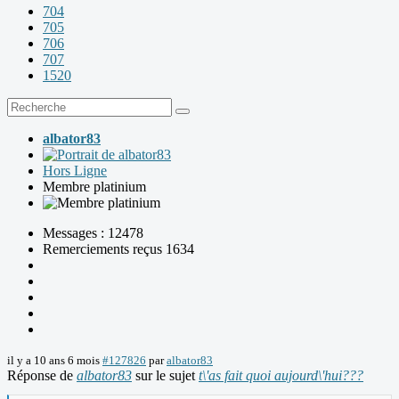
704
705
706
707
1520
albator83
Hors Ligne
Membre platinium
Messages : 12478
Remerciements reçus 1634
il y a 10 ans 6 mois
#127826
par
albator83
Réponse de
albator83
sur le sujet
t\'as fait quoi aujourd\'hui???