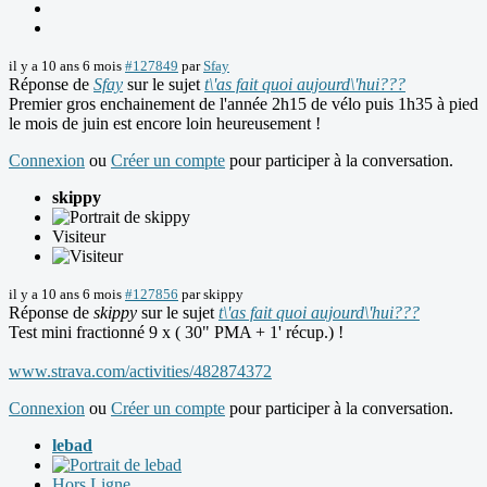
il y a 10 ans 6 mois
#127849
par
Sfay
Réponse de
Sfay
sur le sujet
t\'as fait quoi aujourd\'hui???
Premier gros enchainement de l'année 2h15 de vélo puis 1h35 à pied
le mois de juin est encore loin heureusement !
Connexion
ou
Créer un compte
pour participer à la conversation.
skippy
Visiteur
il y a 10 ans 6 mois
#127856
par
skippy
Réponse de
skippy
sur le sujet
t\'as fait quoi aujourd\'hui???
Test mini fractionné 9 x ( 30" PMA + 1' récup.) !
www.strava.com/activities/482874372
Connexion
ou
Créer un compte
pour participer à la conversation.
lebad
Hors Ligne