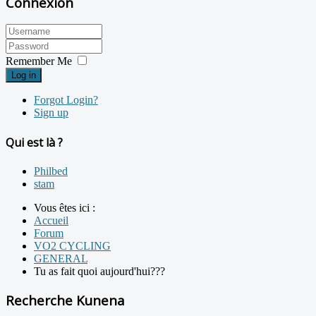
Connexion
Remember Me
Log in
Forgot Login?
Sign up
Qui est là ?
Philbed
stam
Vous êtes ici :
Accueil
Forum
VO2 CYCLING
GENERAL
Tu as fait quoi aujourd'hui???
Recherche Kunena