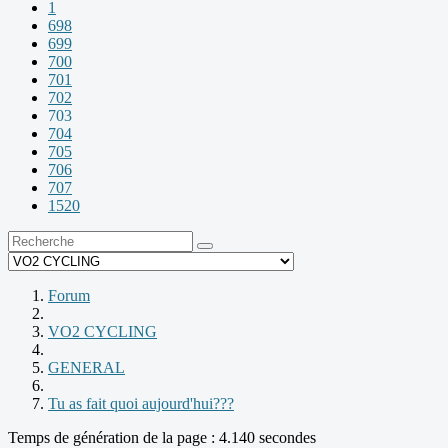
1
698
699
700
701
702
703
704
705
706
707
1520
Forum
VO2 CYCLING
GENERAL
Tu as fait quoi aujourd'hui???
Temps de génération de la page : 4.140 secondes