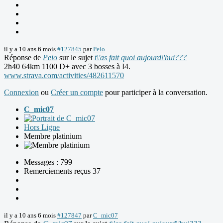
il y a 10 ans 6 mois
#127845
par
Peio
Réponse de
Peio
sur le sujet
t\'as fait quoi aujourd\'hui???
2h40 64km 1100 D+ avec 3 bosses à I4.
www.strava.com/activities/482611570
Connexion
ou
Créer un compte
pour participer à la conversation.
C_mic07
Hors Ligne
Membre platinium
Messages : 799
Remerciements reçus 37
il y a 10 ans 6 mois
#127847
par
C_mic07