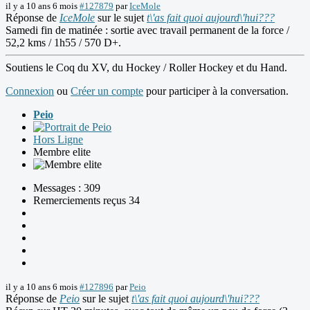
il y a 10 ans 6 mois
#127879
par
IceMole
Réponse de
IceMole
sur le sujet
t\'as fait quoi aujourd\'hui???
Samedi fin de matinée : sortie avec travail permanent de la force /
52,2 kms / 1h55 / 570 D+.
Soutiens le Coq du XV, du Hockey / Roller Hockey et du Hand.
Connexion
ou
Créer un compte
pour participer à la conversation.
Peio
Hors Ligne
Membre elite
Messages : 309
Remerciements reçus 34
il y a 10 ans 6 mois
#127896
par
Peio
Réponse de
Peio
sur le sujet
t\'as fait quoi aujourd\'hui???