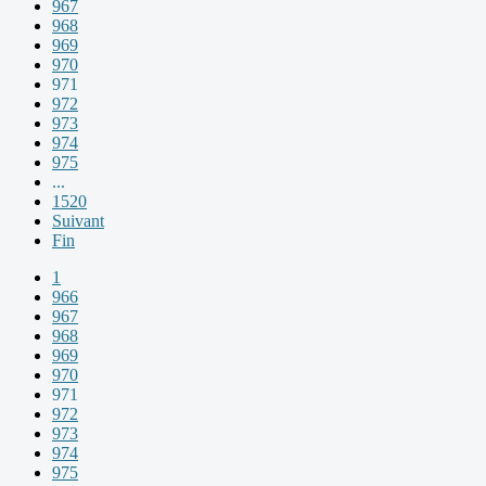
967
968
969
970
971
972
973
974
975
...
1520
Suivant
Fin
1
966
967
968
969
970
971
972
973
974
975