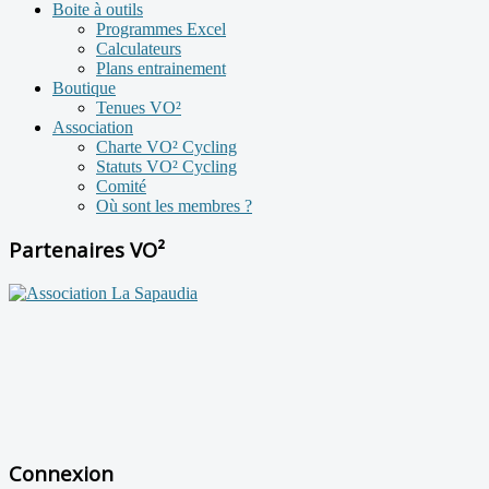
Boite à outils
Programmes Excel
Calculateurs
Plans entrainement
Boutique
Tenues VO²
Association
Charte VO² Cycling
Statuts VO² Cycling
Comité
Où sont les membres ?
Partenaires VO²
Connexion