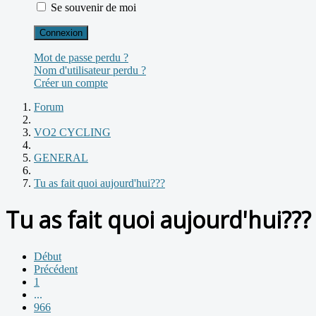
Se souvenir de moi
Connexion
Mot de passe perdu ?
Nom d'utilisateur perdu ?
Créer un compte
Forum
VO2 CYCLING
GENERAL
Tu as fait quoi aujourd'hui???
Tu as fait quoi aujourd'hui???
Début
Précédent
1
...
966