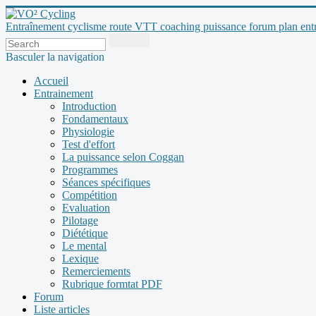
Entraînement cyclisme route VTT coaching puissance forum plan entraî
Basculer la navigation
Accueil
Entrainement
Introduction
Fondamentaux
Physiologie
Test d'effort
La puissance selon Coggan
Programmes
Séances spécifiques
Compétition
Evaluation
Pilotage
Diététique
Le mental
Lexique
Remerciements
Rubrique formtat PDF
Forum
Liste articles