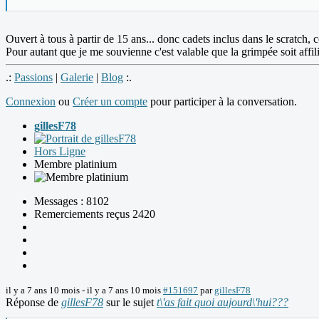
Ouvert à tous à partir de 15 ans... donc cadets inclus dans le scratch,
Pour autant que je me souvienne c'est valable que la grimpée soit 
.:
Passions
|
Galerie
|
Blog
:.
Connexion
ou
Créer un compte
pour participer à la conversation.
gillesF78
Hors Ligne
Membre platinium
Messages : 8102
Remerciements reçus 2420
il y a 7 ans 10 mois
-
il y a 7 ans 10 mois
#151697
par
gillesF78
Réponse de
gillesF78
sur le sujet
t\'as fait quoi aujourd\'hui???