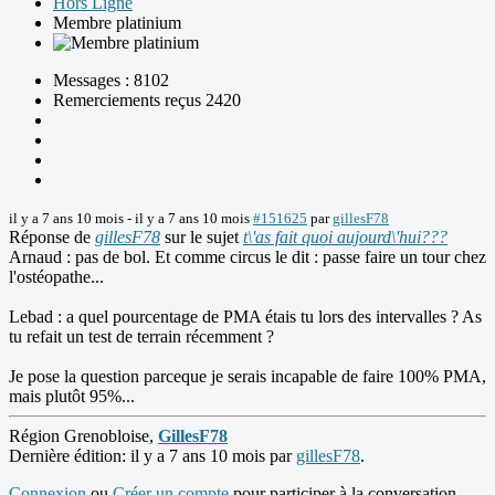
Hors Ligne
Membre platinium
Messages : 8102
Remerciements reçus 2420
il y a 7 ans 10 mois
-
il y a 7 ans 10 mois
#151625
par
gillesF78
Réponse de
gillesF78
sur le sujet
t\'as fait quoi aujourd\'hui???
Arnaud : pas de bol. Et comme circus le dit : passe faire un tour chez
l'ostéopathe...
Lebad : a quel pourcentage de PMA étais tu lors des intervalles ? As
tu refait un test de terrain récemment ?
Je pose la question parceque je serais incapable de faire 100% PMA,
mais plutôt 95%...
Région Grenobloise,
GillesF78
Dernière édition: il y a 7 ans 10 mois par
gillesF78
.
Connexion
ou
Créer un compte
pour participer à la conversation.