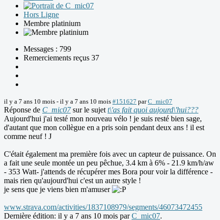
Hors Ligne
Membre platinium
Messages : 799
Remerciements reçus 37
il y a 7 ans 10 mois
-
il y a 7 ans 10 mois
#151627
par
C_mic07
Réponse de
C_mic07
sur le sujet
t\'as fait quoi aujourd\'hui???
Aujourd'hui j'ai testé mon nouveau vélo ! je suis resté bien sage,
d'autant que mon collègue en a pris soin pendant deux ans ! il est
comme neuf ! J
C'était également ma première fois avec un capteur de puissance. On
a fait une seule montée un peu pêchue, 3.4 km à 6% - 21.9 km/h/aw
- 353 Watt- j'attends de récupérer mes Bora pour voir la différence -
mais rien qu'aujourd'hui c'est un autre style !
je sens que je viens bien m'amuser
www.strava.com/activities/1837108979/segments/46073472455
Dernière édition: il y a 7 ans 10 mois par
C_mic07
.