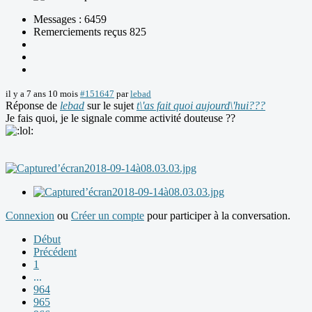
Messages : 6459
Remerciements reçus 825
il y a 7 ans 10 mois
#151647
par
lebad
Réponse de
lebad
sur le sujet
t\'as fait quoi aujourd\'hui???
Je fais quoi, je le signale comme activité douteuse ??
Connexion
ou
Créer un compte
pour participer à la conversation.
Début
Précédent
1
...
964
965