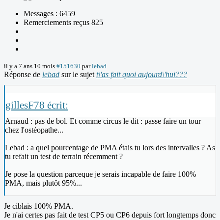
Messages : 6459
Remerciements reçus 825
il y a 7 ans 10 mois
#151630
par
lebad
Réponse de
lebad
sur le sujet
t\'as fait quoi aujourd\'hui???
gillesF78 écrit:
Arnaud : pas de bol. Et comme circus le dit : passe faire un tour
chez l'ostéopathe...
Lebad : a quel pourcentage de PMA étais tu lors des intervalles ? As
tu refait un test de terrain récemment ?
Je pose la question parceque je serais incapable de faire 100%
PMA, mais plutôt 95%...
Je ciblais 100% PMA.
Je n'ai certes pas fait de test CP5 ou CP6 depuis fort longtemps donc