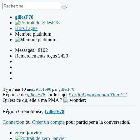
gillesF78
Hors Ligne
Membre platinium
Messages : 8102
Remerciements reçus 2420
il y a 7 ans 10 mois
#151598
par
gillesF78
Réponse de
gillesF78
sur le sujet
t\'as fait quoi aujourd\'hui???
Qu'est-ce qu,'elle a ma PMA ?
Région Grenobloise,
GillesF78
Connexion
ou
Créer un compte
pour participer à la conversation.
zero_janvier