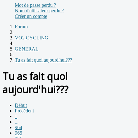
Mot de passe perdu ?
Nom d'utilisateur perdu ?
Créer un compte
Forum
VO2 CYCLING
GENERAL
Tu as fait quoi aujourd'hui???
Tu as fait quoi
aujourd'hui???
Début
Précédent
1
...
964
965