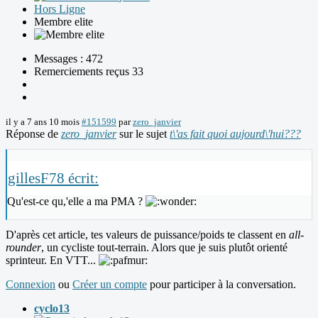
Hors Ligne
Membre elite
Messages : 472
Remerciements reçus 33
il y a 7 ans 10 mois
#151599
par
zero_janvier
Réponse de
zero_janvier
sur le sujet
t\'as fait quoi aujourd\'hui???
gillesF78 écrit:
Qu'est-ce qu,'elle a ma PMA ?
D'après cet article, tes valeurs de puissance/poids te classent en
all-
rounder
, un cycliste tout-terrain. Alors que je suis plutôt orienté
sprinteur. En VTT...
Connexion
ou
Créer un compte
pour participer à la conversation.
cyclo13