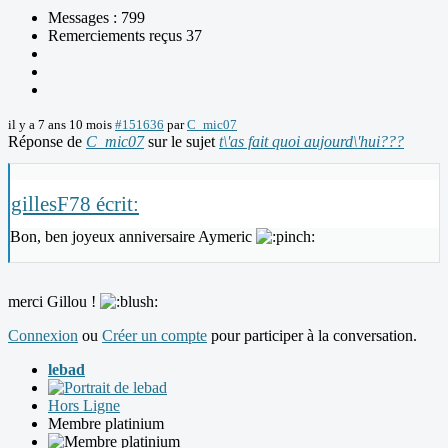
Messages : 799
Remerciements reçus 37
il y a 7 ans 10 mois
#151636
par
C_mic07
Réponse de
C_mic07
sur le sujet
t\'as fait quoi aujourd\'hui???
gillesF78 écrit:
Bon, ben joyeux anniversaire Aymeric
merci Gillou !
Connexion
ou
Créer un compte
pour participer à la conversation.
lebad
Hors Ligne
Membre platinium