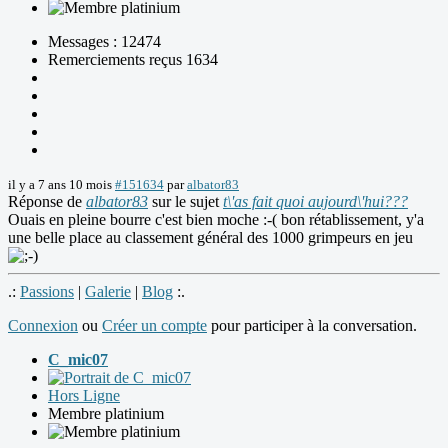
Messages : 12474
Remerciements reçus 1634
il y a 7 ans 10 mois
#151634
par
albator83
Réponse de
albator83
sur le sujet
t\'as fait quoi aujourd\'hui???
Ouais en pleine bourre c'est bien moche :-( bon rétablissement, y'a
une belle place au classement général des 1000 grimpeurs en jeu
.:
Passions
|
Galerie
|
Blog
:.
Connexion
ou
Créer un compte
pour participer à la conversation.
C_mic07
Hors Ligne
Membre platinium