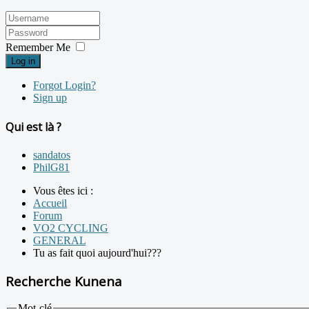
Remember Me
Log in
Forgot Login?
Sign up
Qui est là ?
sandatos
PhilG81
Vous êtes ici :
Accueil
Forum
VO2 CYCLING
GENERAL
Tu as fait quoi aujourd'hui???
Recherche Kunena
Mot-clé