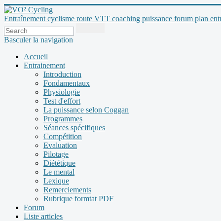
Entraînement cyclisme route VTT coaching puissance forum plan entraî
Basculer la navigation
Accueil
Entrainement
Introduction
Fondamentaux
Physiologie
Test d'effort
La puissance selon Coggan
Programmes
Séances spécifiques
Compétition
Evaluation
Pilotage
Diététique
Le mental
Lexique
Remerciements
Rubrique formtat PDF
Forum
Liste articles