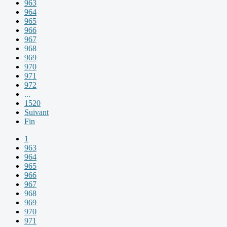
963
964
965
966
967
968
969
970
971
972
...
1520
Suivant
Fin
1
963
964
965
966
967
968
969
970
971