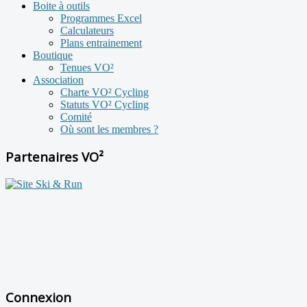
Boite à outils
Programmes Excel
Calculateurs
Plans entrainement
Boutique
Tenues VO²
Association
Charte VO² Cycling
Statuts VO² Cycling
Comité
Où sont les membres ?
Partenaires VO²
Connexion