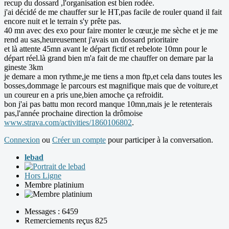
recup du dossard ,l'organisation est bien rodée.
j'ai décidé de me chauffer sur le HT,pas facile de rouler quand il fait
encore nuit et le terrain s'y prête pas.
40 mn avec des exo pour faire monter le cœur,je me sèche et je me
rend au sas,heureusement j'avais un dossard prioritaire
et là attente 45mn avant le départ fictif et rebelote 10mn pour le
départ réel.là grand bien m'a fait de me chauffer on demare par la
gineste 3km
je demare a mon rythme,je me tiens a mon ftp,et cela dans toutes les
bosses,dommage le parcours est magnifique mais que de voiture,et
un coureur en a pris une,bien amoche ça refroidit.
bon j'ai pas battu mon record manque 10mn,mais je le retenterais
pas,l'année prochaine direction la drômoise
www.strava.com/activities/1860106802
.
Connexion
ou
Créer un compte
pour participer à la conversation.
lebad
Hors Ligne
Membre platinium
Messages : 6459
Remerciements reçus 825