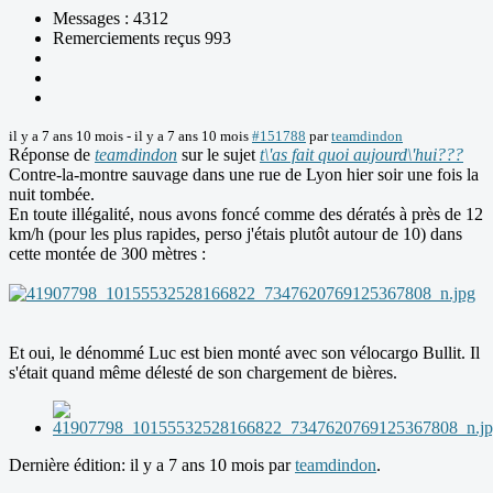
Messages : 4312
Remerciements reçus 993
il y a 7 ans 10 mois
-
il y a 7 ans 10 mois
#151788
par
teamdindon
Réponse de
teamdindon
sur le sujet
t\'as fait quoi aujourd\'hui???
Contre-la-montre sauvage dans une rue de Lyon hier soir une fois la
nuit tombée.
En toute illégalité, nous avons foncé comme des dératés à près de 12
km/h (pour les plus rapides, perso j'étais plutôt autour de 10) dans
cette montée de 300 mètres :
Et oui, le dénommé Luc est bien monté avec son vélocargo Bullit. Il
s'était quand même délesté de son chargement de bières.
Dernière édition: il y a 7 ans 10 mois par
teamdindon
.