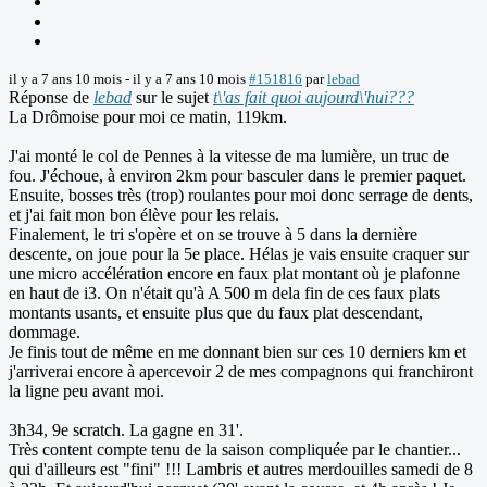
il y a 7 ans 10 mois
-
il y a 7 ans 10 mois
#151816
par
lebad
Réponse de
lebad
sur le sujet
t\'as fait quoi aujourd\'hui???
La Drômoise pour moi ce matin, 119km.
J'ai monté le col de Pennes à la vitesse de ma lumière, un truc de
fou. J'échoue, à environ 2km pour basculer dans le premier paquet.
Ensuite, bosses très (trop) roulantes pour moi donc serrage de dents,
et j'ai fait mon bon élève pour les relais.
Finalement, le tri s'opère et on se trouve à 5 dans la dernière
descente, on joue pour la 5e place. Hélas je vais ensuite craquer sur
une micro accélération encore en faux plat montant où je plafonne
en haut de i3. On n'était qu'à A 500 m dela fin de ces faux plats
montants usants, et ensuite plus que du faux plat descendant,
dommage.
Je finis tout de même en me donnant bien sur ces 10 derniers km et
j'arriverai encore à apercevoir 2 de mes compagnons qui franchiront
la ligne peu avant moi.
3h34, 9e scratch. La gagne en 31'.
Très content compte tenu de la saison compliquée par le chantier...
qui d'ailleurs est "fini" !!! Lambris et autres merdouilles samedi de 8