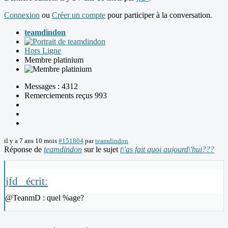
Connexion
ou
Créer un compte
pour participer à la conversation.
teamdindon
Hors Ligne
Membre platinium
Messages : 4312
Remerciements reçus 993
il y a 7 ans 10 mois
#151804
par
teamdindon
Réponse de
teamdindon
sur le sujet
t\'as fait quoi aujourd\'hui???
jfd_ écrit:
@TeanmD : quel %age?