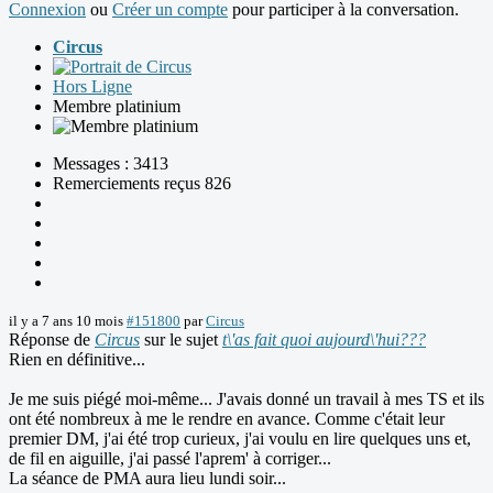
Connexion
ou
Créer un compte
pour participer à la conversation.
Circus
Hors Ligne
Membre platinium
Messages : 3413
Remerciements reçus 826
il y a 7 ans 10 mois
#151800
par
Circus
Réponse de
Circus
sur le sujet
t\'as fait quoi aujourd\'hui???
Rien en définitive...
Je me suis piégé moi-même... J'avais donné un travail à mes TS et ils
ont été nombreux à me le rendre en avance. Comme c'était leur
premier DM, j'ai été trop curieux, j'ai voulu en lire quelques uns et,
de fil en aiguille, j'ai passé l'aprem' à corriger...
La séance de PMA aura lieu lundi soir...