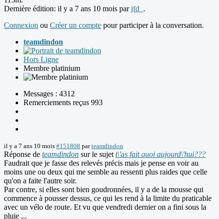
Dernière édition: il y a 7 ans 10 mois par
jfd_
.
Connexion
ou
Créer un compte
pour participer à la conversation.
teamdindon
Hors Ligne
Membre platinium
Messages : 4312
Remerciements reçus 993
il y a 7 ans 10 mois
#151808
par
teamdindon
Réponse de
teamdindon
sur le sujet
t\'as fait quoi aujourd\'hui???
Faudrait que je fasse des relevés précis mais je pense en voir au
moins une ou deux qui me semble au ressenti plus raides que celle
qu'on a faite l'autre soir.
Par contre, si elles sont bien goudronnées, il y a de la mousse qui
commence à pousser dessus, ce qui les rend à la limite du praticable
avec un vélo de route. Et vu que vendredi dernier on a fini sous la
pluie ...