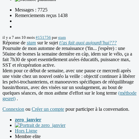
Messages : 7725
Remerciements reçus 1438
il y a 7 ans 10 mois
#151756
par
stam
Réponse de
stam
sur le sujet
t\'as fait quoi aujourd\'hui???
Poursuite de mon automne de renaissance ('fin... j'espère) : une
50aine de bornes la semaine dernière en càp, idem sur le vélo, ça a
fait 7h30 de sport essentiellement axées éducatifs, puissance max,
SST et récupération active.
Idem pour ce début de semaine, avec une pause ce mercredi après
une visite chez un nouvel ostéo la veille : objectif continuer à libérer
les pelvi-trochanteriens, et manoeuvres spécifiques de rééquilibrage
bassin/thorax, avec des visées sur un soulagement, au bout de
quelques séances, de mon asthme d'effort sur le long terme
(méthode
gesret)
.
Connexion
ou
Créer un compte
pour participer à la conversation.
zero_janvier
Hors Ligne
Membre elite