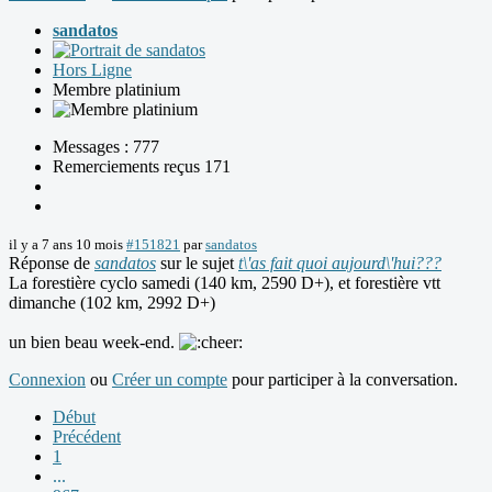
sandatos
Hors Ligne
Membre platinium
Messages : 777
Remerciements reçus 171
il y a 7 ans 10 mois
#151821
par
sandatos
Réponse de
sandatos
sur le sujet
t\'as fait quoi aujourd\'hui???
La forestière cyclo samedi (140 km, 2590 D+), et forestière vtt
dimanche (102 km, 2992 D+)
un bien beau week-end.
Connexion
ou
Créer un compte
pour participer à la conversation.
Début
Précédent
1
...