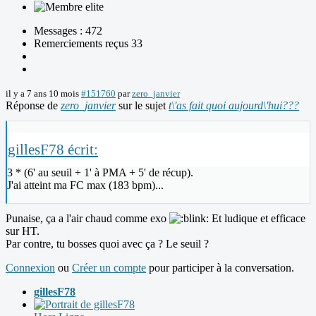
Messages : 472
Remerciements reçus 33
il y a 7 ans 10 mois
#151760
par
zero_janvier
Réponse de
zero_janvier
sur le sujet
t\'as fait quoi aujourd\'hui???
gillesF78 écrit:
3 * (6' au seuil + 1' à PMA + 5' de récup).
J'ai atteint ma FC max (183 bpm)...
Punaise, ça a l'air chaud comme exo
Et ludique et efficace
sur HT.
Par contre, tu bosses quoi avec ça ? Le seuil ?
Connexion
ou
Créer un compte
pour participer à la conversation.
gillesF78