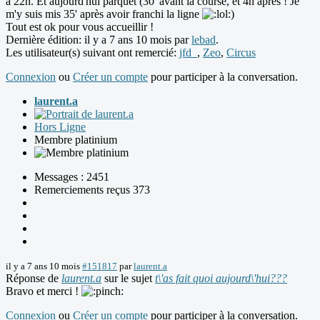
à 22h. Et aujourd'hui parquet (30' avant la course, et 4h après ! Je
m'y suis mis 35' après avoir franchi la ligne
)
Tout est ok pour vous accueillir !
Dernière édition: il y a 7 ans 10 mois par
lebad
.
Les utilisateur(s) suivant ont remercié:
jfd_
,
Zeo
,
Circus
Connexion
ou
Créer un compte
pour participer à la conversation.
laurent.a
Hors Ligne
Membre platinium
Messages : 2451
Remerciements reçus 373
il y a 7 ans 10 mois
#151817
par
laurent.a
Réponse de
laurent.a
sur le sujet
t\'as fait quoi aujourd\'hui???
Bravo et merci !
Connexion
ou
Créer un compte
pour participer à la conversation.