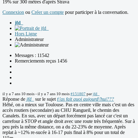
19% sur 300 mètres d'après Strava
Connexion
ou
Créer un compte
pour participer à la conversation.
jfd_
Hors Ligne
Administrateur
Messages : 11542
Remerciements reçus 1456
il y a 7 ans 10 mois
-
il y a 7 ans 10 mois
#151807
par
jfd_
Réponse de
jfd_
sur le sujet
t\'as fait quoi aujourd\'hui???
Héhé, on a mieux sur Toulouse. Pas en centre ville mais c'est un des
accès routiers (secondaire) au CHU Rangueil, le chemin des
Canalets. En sus, avec un départ forcément pas lancé car c'est un
carrefour à STOP et angle droit avec une route très fréquentée. Sur à
peu près la même distance, on a du 22-23% de moyenne. Après
replat à ~12% re-sucée à 16-17 puis final à 8% pour un total de
115m.