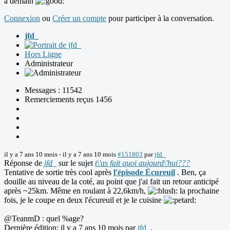
a demain
Connexion
ou
Créer un compte
pour participer à la conversation.
jfd_
Hors Ligne
Administrateur
Messages : 11542
Remerciements reçus 1456
il y a 7 ans 10 mois
-
il y a 7 ans 10 mois
#151803
par
jfd_
Réponse de
jfd_
sur le sujet
t\'as fait quoi aujourd\'hui???
Tentative de sortie très cool après
l'épisode Écureuil
. Ben, ça
douille au niveau de la coté, au point que j'ai fait un retour anticipé
après ~25km. Même en roulant à 22,6km/h,
la prochaine
fois, je le coupe en deux l'écureuil et je le cuisine
@TeanmD : quel %age?
Dernière édition: il y a 7 ans 10 mois par
jfd_
.