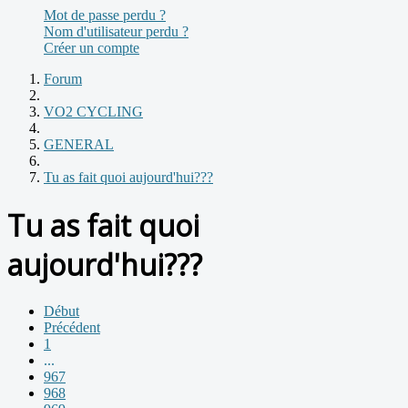
Mot de passe perdu ?
Nom d'utilisateur perdu ?
Créer un compte
Forum
VO2 CYCLING
GENERAL
Tu as fait quoi aujourd'hui???
Tu as fait quoi
aujourd'hui???
Début
Précédent
1
...
967
968