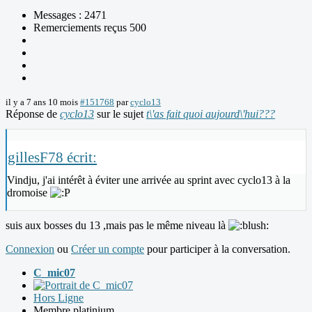
Messages : 2471
Remerciements reçus 500
il y a 7 ans 10 mois
#151768
par
cyclo13
Réponse de
cyclo13
sur le sujet
t\'as fait quoi aujourd\'hui???
gillesF78 écrit:
Vindju, j'ai intérêt à éviter une arrivée au sprint avec cyclo13 à la
dromoise
suis aux bosses du 13 ,mais pas le même niveau là
Connexion
ou
Créer un compte
pour participer à la conversation.
C_mic07
Hors Ligne
Membre platinium