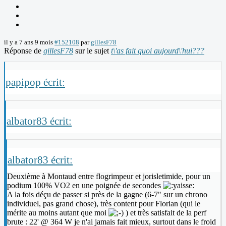
il y a 7 ans 9 mois
#152108
par
gillesF78
Réponse de
gillesF78
sur le sujet
t\'as fait quoi aujourd\'hui???
papipop écrit:
albator83 écrit:
albator83 écrit:
Deuxième à Montaud entre flogrimpeur et jorisletimide, pour un
podium 100% VO2 en une poignée de secondes
A la fois déçu de passer si près de la gagne (6-7" sur un chrono
individuel, pas grand chose), très content pour Florian (qui le
mérite au moins autant que moi
) et très satisfait de la perf
brute : 22' @ 364 W je n'ai jamais fait mieux, surtout dans le froid