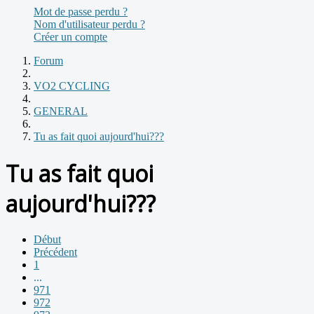
Mot de passe perdu ?
Nom d'utilisateur perdu ?
Créer un compte
Forum
VO2 CYCLING
GENERAL
Tu as fait quoi aujourd'hui???
Tu as fait quoi
aujourd'hui???
Début
Précédent
1
...
971
972