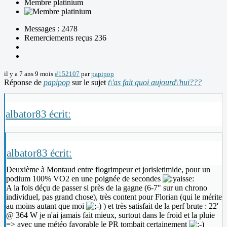
Membre platinium
Messages : 2478
Remerciements reçus 236
il y a 7 ans 9 mois
#152107
par
papipop
Réponse de
papipop
sur le sujet
t\'as fait quoi aujourd\'hui???
albator83 écrit:
albator83 écrit:
Deuxième à Montaud entre flogrimpeur et jorisletimide, pour un
podium 100% VO2 en une poignée de secondes
A la fois déçu de passer si près de la gagne (6-7" sur un chrono
individuel, pas grand chose), très content pour Florian (qui le mérite
au moins autant que moi
) et très satisfait de la perf brute : 22'
@ 364 W je n'ai jamais fait mieux, surtout dans le froid et la pluie
=> avec une météo favorable le PR tombait certainement