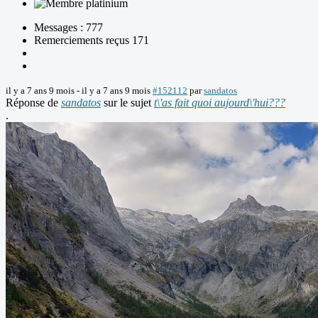
Messages : 777
Remerciements reçus 171
il y a 7 ans 9 mois
-
il y a 7 ans 9 mois
#152112
par
sandatos
Réponse de
sandatos
sur le sujet
t\'as fait quoi aujourd\'hui???
.