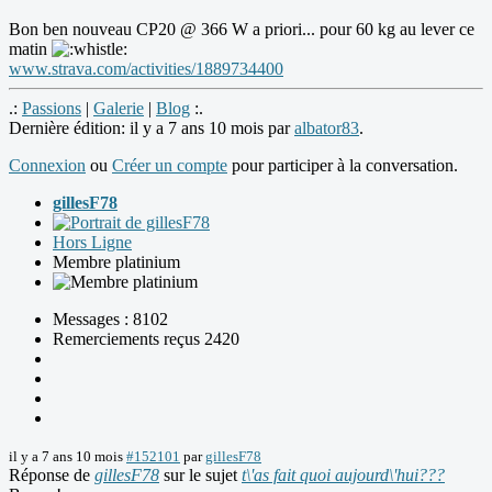
Bon ben nouveau CP20 @ 366 W a priori... pour 60 kg au lever ce
matin
www.strava.com/activities/1889734400
.:
Passions
|
Galerie
|
Blog
:.
Dernière édition: il y a 7 ans 10 mois par
albator83
.
Connexion
ou
Créer un compte
pour participer à la conversation.
gillesF78
Hors Ligne
Membre platinium
Messages : 8102
Remerciements reçus 2420
il y a 7 ans 10 mois
#152101
par
gillesF78
Réponse de
gillesF78
sur le sujet
t\'as fait quoi aujourd\'hui???