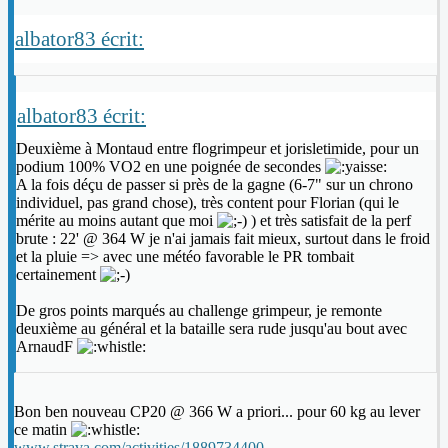
albator83 écrit:
albator83 écrit:
Deuxième à Montaud entre flogrimpeur et jorisletimide, pour un
podium 100% VO2 en une poignée de secondes
A la fois déçu de passer si près de la gagne (6-7" sur un chrono
individuel, pas grand chose), très content pour Florian (qui le
mérite au moins autant que moi
) et très satisfait de la perf
brute : 22' @ 364 W je n'ai jamais fait mieux, surtout dans le froid
et la pluie => avec une météo favorable le PR tombait
certainement
De gros points marqués au challenge grimpeur, je remonte
deuxième au général et la bataille sera rude jusqu'au bout avec
ArnaudF
Bon ben nouveau CP20 @ 366 W a priori... pour 60 kg au lever
ce matin
www.strava.com/activities/1889734400