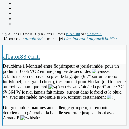
il y a 7 ans 10 mois
-
il y a 7 ans 10 mois
#152100
par
albator83
Réponse de
albator83
sur le sujet
t\'as fait quoi aujourd\'hui???
albator83 écrit:
Deuxième à Montaud entre flogrimpeur et jorisletimide, pour un
podium 100% VO2 en une poignée de secondes
A la fois déçu de passer si près de la gagne (6-7" sur un chrono
individuel, pas grand chose), très content pour Florian (qui le mérite
au moins autant que moi
) et très satisfait de la perf brute : 22'
@ 364 W je n'ai jamais fait mieux, surtout dans le froid et la pluie
=> avec une météo favorable le PR tombait certainement
De gros points marqués au challenge grimpeur, je remonte
deuxième au général et la bataille sera rude jusqu'au bout avec
ArnaudF