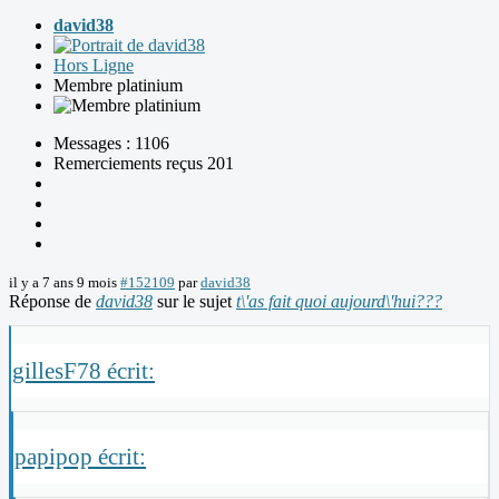
david38
Hors Ligne
Membre platinium
Messages : 1106
Remerciements reçus 201
il y a 7 ans 9 mois
#152109
par
david38
Réponse de
david38
sur le sujet
t\'as fait quoi aujourd\'hui???
gillesF78 écrit:
papipop écrit: