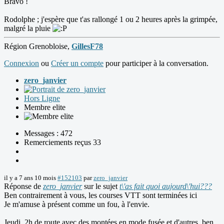
Bravo !
Rodolphe ; j'espère que t'as rallongé 1 ou 2 heures après la grimpée,
malgré la pluie
Région Grenobloise,
GillesF78
Connexion
ou
Créer un compte
pour participer à la conversation.
zero_janvier
Hors Ligne
Membre elite
Messages : 472
Remerciements reçus 33
il y a 7 ans 10 mois
#152103
par
zero_janvier
Réponse de
zero_janvier
sur le sujet
t\'as fait quoi aujourd\'hui???
Ben contrairement à vous, les courses VTT sont terminées ici
Je m'amuse à présent comme un fou, à l'envie.
Jeudi, 2h de route avec des montées en mode fusée et d'autres, ben...