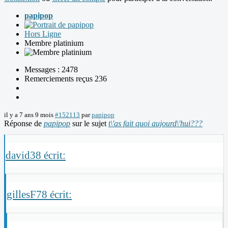
papipop
Hors Ligne
Membre platinium
Messages : 2478
Remerciements reçus 236
il y a 7 ans 9 mois
#152113
par
papipop
Réponse de
papipop
sur le sujet
t\'as fait quoi aujourd\'hui???
david38 écrit:
gillesF78 écrit: