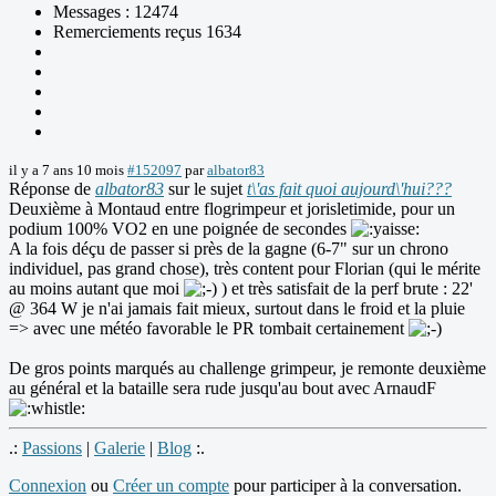
Messages : 12474
Remerciements reçus 1634
il y a 7 ans 10 mois
#152097
par
albator83
Réponse de
albator83
sur le sujet
t\'as fait quoi aujourd\'hui???
Deuxième à Montaud entre flogrimpeur et jorisletimide, pour un
podium 100% VO2 en une poignée de secondes
A la fois déçu de passer si près de la gagne (6-7" sur un chrono
individuel, pas grand chose), très content pour Florian (qui le mérite
au moins autant que moi
) et très satisfait de la perf brute : 22'
@ 364 W je n'ai jamais fait mieux, surtout dans le froid et la pluie
=> avec une météo favorable le PR tombait certainement
De gros points marqués au challenge grimpeur, je remonte deuxième
au général et la bataille sera rude jusqu'au bout avec ArnaudF
.:
Passions
|
Galerie
|
Blog
:.
Connexion
ou
Créer un compte
pour participer à la conversation.