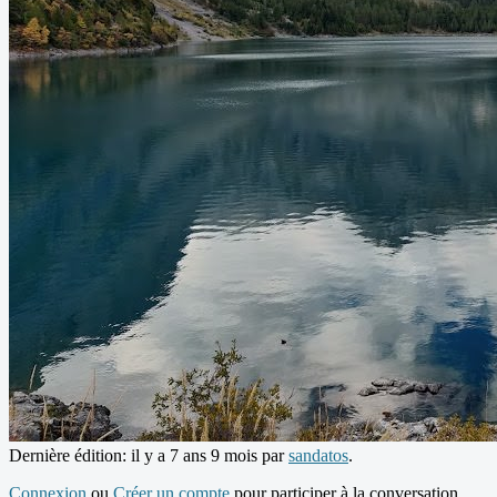
Dernière édition: il y a 7 ans 9 mois par
sandatos
.
Connexion
ou
Créer un compte
pour participer à la conversation.