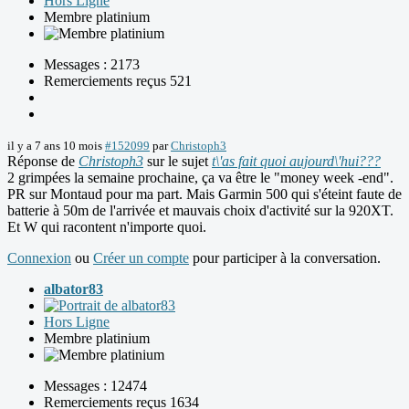
Hors Ligne
Membre platinium
Messages : 2173
Remerciements reçus 521
il y a 7 ans 10 mois
#152099
par
Christoph3
Réponse de
Christoph3
sur le sujet
t\'as fait quoi aujourd\'hui???
2 grimpées la semaine prochaine, ça va être le "money week -end".
PR sur Montaud pour ma part. Mais Garmin 500 qui s'éteint faute de
batterie à 50m de l'arrivée et mauvais choix d'activité sur la 920XT.
Et W qui racontent n'importe quoi.
Connexion
ou
Créer un compte
pour participer à la conversation.
albator83
Hors Ligne
Membre platinium
Messages : 12474
Remerciements reçus 1634