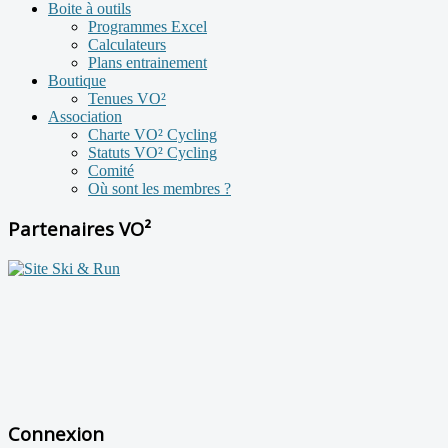
Boite à outils
Programmes Excel
Calculateurs
Plans entrainement
Boutique
Tenues VO²
Association
Charte VO² Cycling
Statuts VO² Cycling
Comité
Où sont les membres ?
Partenaires VO²
Connexion