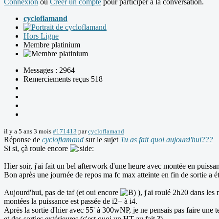
Connexion
ou
Créer un compte
pour participer à la conversation.
cycloflamand
Hors Ligne
Membre platinium
Messages : 2964
Remerciements reçus 518
il y a 5 ans 3 mois
#171413
par
cycloflamand
Réponse de
cycloflamand
sur le sujet
Tu as fait quoi aujourd'hui???
Si si, çà roule encore
Hier soir, j'ai fait un bel afterwork d'une heure avec montée en puiss
Bon après une journée de repos ma fc max atteinte en fin de sortie a 
Aujourd'hui, pas de taf (et oui encore
), j'ai roulé 2h20 dans les
montées la puissance est passée de i2+ à i4.
Après la sortie d'hier avec 55' à 300wNP, je ne pensais pas faire une 
et des sorties extérieures (c'est quoi un HT au fait ?)...