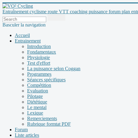
Entraînement cyclisme route VTT coaching puissance forum plan entraî
Basculer la navigation
Accueil
Entrainement
Introduction
Fondamentaux
Physiologie
Test d'effort
La puissance selon Coggan
Programmes
Séances spécifiques
Compétition
Evaluation
Pilotage
Diététique
Le mental
Lexique
Remerciements
Rubrique formtat PDF
Forum
Liste articles