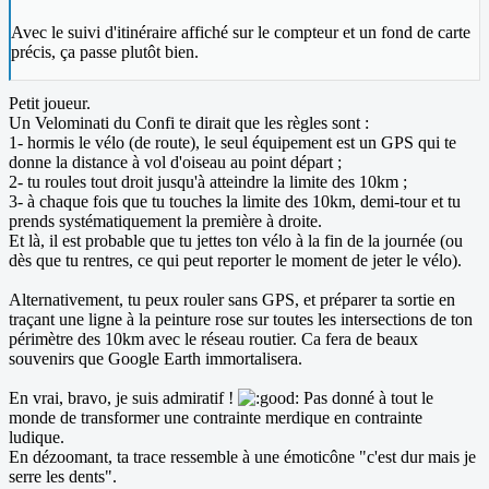
Avec le suivi d'itinéraire affiché sur le compteur et un fond de carte
précis, ça passe plutôt bien.
Petit joueur.
Un Velominati du Confi te dirait que les règles sont :
1- hormis le vélo (de route), le seul équipement est un GPS qui te
donne la distance à vol d'oiseau au point départ ;
2- tu roules tout droit jusqu'à atteindre la limite des 10km ;
3- à chaque fois que tu touches la limite des 10km, demi-tour et tu
prends systématiquement la première à droite.
Et là, il est probable que tu jettes ton vélo à la fin de la journée (ou
dès que tu rentres, ce qui peut reporter le moment de jeter le vélo).
Alternativement, tu peux rouler sans GPS, et préparer ta sortie en
traçant une ligne à la peinture rose sur toutes les intersections de ton
périmètre des 10km avec le réseau routier. Ca fera de beaux
souvenirs que Google Earth immortalisera.
En vrai, bravo, je suis admiratif !
Pas donné à tout le
monde de transformer une contrainte merdique en contrainte
ludique.
En dézoomant, ta trace ressemble à une émoticône "c'est dur mais je
serre les dents".