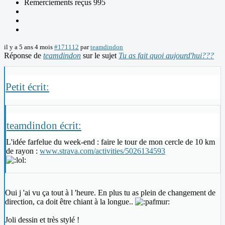
Remerciements reçus 995
il y a 5 ans 4 mois
#171112
par
teamdindon
Réponse de
teamdindon
sur le sujet
Tu as fait quoi aujourd'hui???
Petit écrit:
teamdindon écrit:
L'idée farfelue du week-end : faire le tour de mon cercle de 10 km
de rayon :
www.strava.com/activities/5026134593
Oui j 'ai vu ça tout à l 'heure. En plus tu as plein de changement de
direction, ca doit être chiant à la longue..
Joli dessin et très stylé !