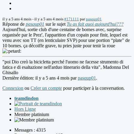
il y a 5 ans 4 mois
-
il y a 5 ans 4 mois
#171111
par
pasqup01
Réponse de
pasqup01
sur le sujet
Tu as fait quoi aujourd'hui???
Aujourd'hui, sortie club d'une centaine de bornes avec, surprise
organisée par le Prez', l'apparition d'un copain pour finir, lequel est
venu avec son TT (en lenticulaire SVP) pour une portion “plate" de
10 bornes. ça décoiffe grave, tu pries juste pour tenir la roue
"poi Dio creò la bicicletta perché l'uomo ne facesse strumento di
fatica e di esaltazione nell'arduo itinerario della vita", Madonna Del
Ghisallo
Dernière édition: il y a 5 ans 4 mois par
pasqup01
.
Connexion
ou
Créer un compte
pour participer à la conversation.
teamdindon
Hors Ligne
Membre platinium
Messages : 4315