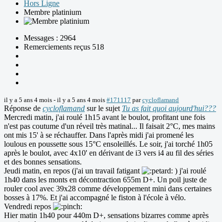
Hors Ligne
Membre platinium
Messages : 2964
Remerciements reçus 518
il y a 5 ans 4 mois
-
il y a 5 ans 4 mois
#171117
par
cycloflamand
Réponse de
cycloflamand
sur le sujet
Tu as fait quoi aujourd'hui???
Mercredi matin, j'ai roulé 1h15 avant le boulot, profitant une fois
n'est pas coutume d'un réveil très matinal... Il faisait 2°C, mes mains
ont mis 15' à se réchauffer. Dans l'après midi j'ai promené les
loulous en poussette sous 15°C ensoleillés. Le soir, j'ai torché 1h05
après le boulot, avec 4x10' en dérivant de i3 vers i4 au fil des séries
et des bonnes sensations.
Jeudi matin, en repos (j'ai un travail fatigant
) j'ai roulé
1h40 dans les monts en décontraction 655m D+. Un poil juste de
rouler cool avec 39x28 comme développement mini dans certaines
bosses à 17%. Et j'ai accompagné le fiston à l'école à vélo.
Vendredi repos
Hier matin 1h40 pour 440m D+, sensations bizarres comme après