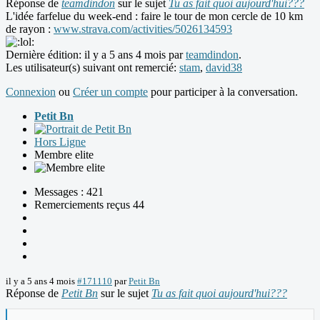
Réponse de
teamdindon
sur le sujet
Tu as fait quoi aujourd'hui???
L'idée farfelue du week-end : faire le tour de mon cercle de 10 km
de rayon :
www.strava.com/activities/5026134593
Dernière édition: il y a 5 ans 4 mois par
teamdindon
.
Les utilisateur(s) suivant ont remercié:
stam
,
david38
Connexion
ou
Créer un compte
pour participer à la conversation.
Petit Bn
Hors Ligne
Membre elite
Messages : 421
Remerciements reçus 44
il y a 5 ans 4 mois
#171110
par
Petit Bn
Réponse de
Petit Bn
sur le sujet
Tu as fait quoi aujourd'hui???