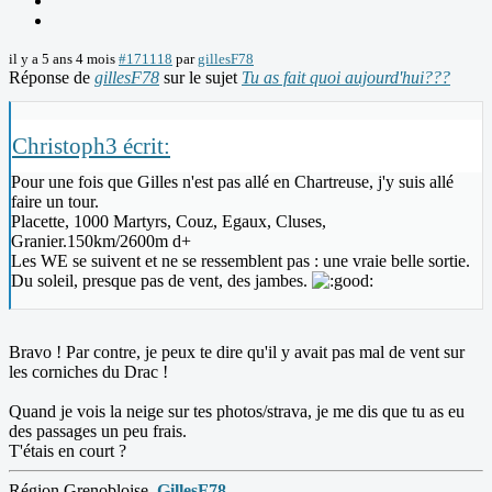
il y a 5 ans 4 mois
#171118
par
gillesF78
Réponse de
gillesF78
sur le sujet
Tu as fait quoi aujourd'hui???
Christoph3 écrit:
Pour une fois que Gilles n'est pas allé en Chartreuse, j'y suis allé
faire un tour.
Placette, 1000 Martyrs, Couz, Egaux, Cluses,
Granier.150km/2600m d+
Les WE se suivent et ne se ressemblent pas : une vraie belle sortie.
Du soleil, presque pas de vent, des jambes.
Bravo ! Par contre, je peux te dire qu'il y avait pas mal de vent sur
les corniches du Drac !
Quand je vois la neige sur tes photos/strava, je me dis que tu as eu
des passages un peu frais.
T'étais en court ?
Région Grenobloise,
GillesF78