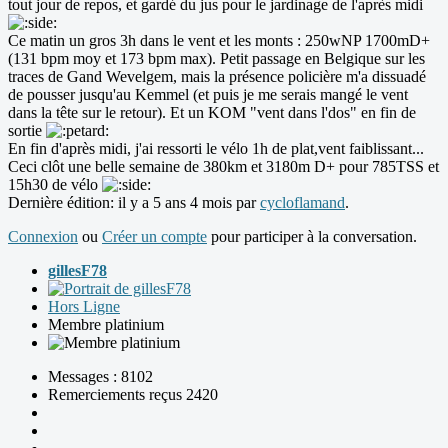
tout jour de repos, et gardé du jus pour le jardinage de l'après midi
Ce matin un gros 3h dans le vent et les monts : 250wNP 1700mD+
(131 bpm moy et 173 bpm max). Petit passage en Belgique sur les
traces de Gand Wevelgem, mais la présence policière m'a dissuadé
de pousser jusqu'au Kemmel (et puis je me serais mangé le vent
dans la tête sur le retour). Et un KOM "vent dans l'dos" en fin de
sortie
En fin d'après midi, j'ai ressorti le vélo 1h de plat,vent faiblissant...
Ceci clôt une belle semaine de 380km et 3180m D+ pour 785TSS et
15h30 de vélo
Dernière édition: il y a 5 ans 4 mois par
cycloflamand
.
Connexion
ou
Créer un compte
pour participer à la conversation.
gillesF78
Hors Ligne
Membre platinium
Messages : 8102
Remerciements reçus 2420