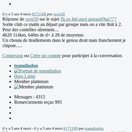
il y a 5 ans 4 mois
#171108
par
veve59
Réponse de
veve59
sur le sujet
Tu as fait quoi aujourd'hui???
Sortie club ce matin au départ par groupe mais on a vite finit à 2.
Peur des contrôles sûrement....
4h20 114km, 640m de d+ à 28 de moyenne.
Un chouia de tiraillements dans le genou droit mais franchement je
chipote.....
Connexion
ou
Créer un compte
pour participer à la conversation.
teamdindon
Hors Ligne
Membre platinium
Messages : 4315
Remerciements reçus 995
il y a 5 ans 4 mois
-
il y a 5 ans 4 mois
#171109
par
teamdindon