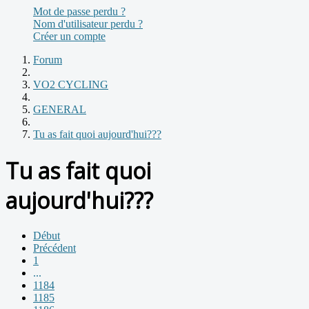
Mot de passe perdu ?
Nom d'utilisateur perdu ?
Créer un compte
Forum
VO2 CYCLING
GENERAL
Tu as fait quoi aujourd'hui???
Tu as fait quoi
aujourd'hui???
Début
Précédent
1
...
1184
1185