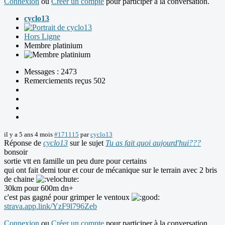
Connexion
ou
Créer un compte
pour participer à la conversation.
cyclo13
Hors Ligne
Membre platinium
Messages : 2473
Remerciements reçus 502
il y a 5 ans 4 mois
#171115
par
cyclo13
Réponse de
cyclo13
sur le sujet
Tu as fait quoi aujourd'hui???
bonsoir
sortie vtt en famille un peu dure pour certains
qui ont fait demi tour et cour de mécanique sur le terrain avec 2 bris
de chaine
30km pour 600m dn+
c'est pas gagné pour grimper le ventoux
strava.app.link/YzF9l796Zeb
Connexion
ou
Créer un compte
pour participer à la conversation.