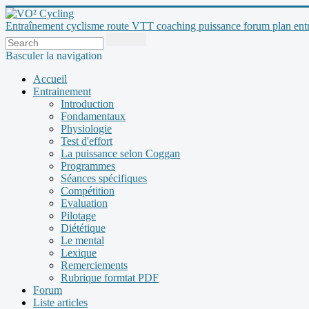
Entraînement cyclisme route VTT coaching puissance forum plan entraî
Basculer la navigation
Accueil
Entrainement
Introduction
Fondamentaux
Physiologie
Test d'effort
La puissance selon Coggan
Programmes
Séances spécifiques
Compétition
Evaluation
Pilotage
Diététique
Le mental
Lexique
Remerciements
Rubrique formtat PDF
Forum
Liste articles