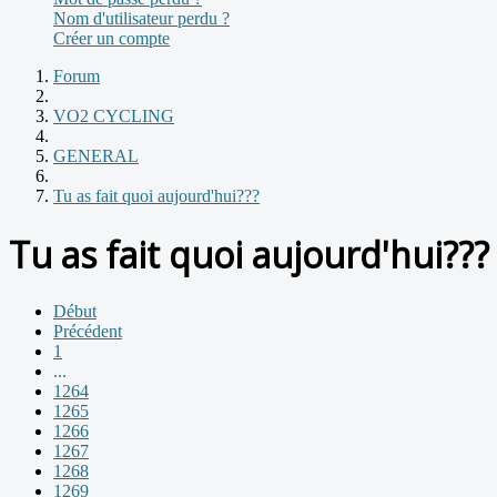
Nom d'utilisateur perdu ?
Créer un compte
Forum
VO2 CYCLING
GENERAL
Tu as fait quoi aujourd'hui???
Tu as fait quoi aujourd'hui???
Début
Précédent
1
...
1264
1265
1266
1267
1268
1269