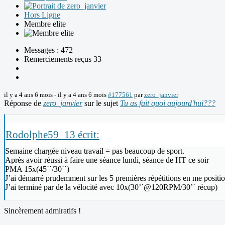
Hors Ligne
Membre elite
Messages : 472
Remerciements reçus 33
il y a 4 ans 6 mois
-
il y a 4 ans 6 mois
#177561
par
zero_janvier
Réponse de
zero_janvier
sur le sujet
Tu as fait quoi aujourd'hui???
Rodolphe59_13 écrit:
Semaine chargée niveau travail = pas beaucoup de sport.
Après avoir réussi à faire une séance lundi, séance de HT ce soir
PMA 15x(45´´/30´´)
J’ai démarré prudemment sur les 5 premières répétitions en me positi
J’ai terminé par de la vélocité avec 10x(30’´@120RPM/30’´ récup)
Sincèrement admiratifs !