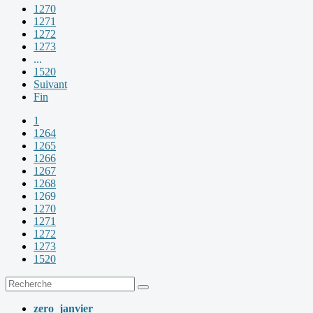
1270
1271
1272
1273
...
1520
Suivant
Fin
1
1264
1265
1266
1267
1268
1269
1270
1271
1272
1273
1520
zero_janvier