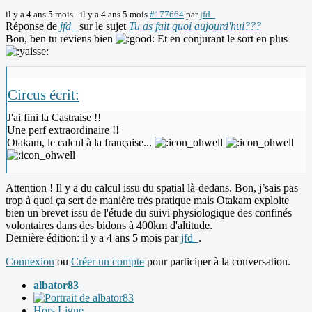
il y a 4 ans 5 mois
-
il y a 4 ans 5 mois
#177664
par
jfd_
Réponse de
jfd_
sur le sujet
Tu as fait quoi aujourd'hui???
Bon, ben tu reviens bien
Et en conjurant le sort en plus
Circus écrit:
J'ai fini la Castraise !!
Une perf extraordinaire !!
Otakam, le calcul à la française...
Attention ! Il y a du calcul issu du spatial là-dedans. Bon, j’sais pas
trop à quoi ça sert de manière très pratique mais Otakam exploite
bien un brevet issu de l'étude du suivi physiologique des confinés
volontaires dans des bidons à 400km d'altitude.
Dernière édition: il y a 4 ans 5 mois par
jfd_
.
Connexion
ou
Créer un compte
pour participer à la conversation.
albator83
Hors Ligne