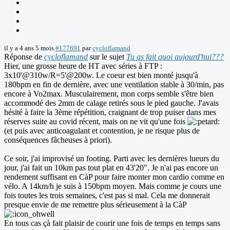
il y a 4 ans 5 mois
#177691
par
cycloflamand
Réponse de
cycloflamand
sur le sujet
Tu as fait quoi aujourd'hui???
Hier, une grosse heure de HT avec séries à FTP :
3x10'@310w/R=5'@200w. Le coeur est bien monté jusqu'à
180bpm en fin de dernière, avec une ventilation stable à 30/min, pas
encore à Vo2max. Musculairement, mon corps semble s'être bien
accommodé des 2mm de calage retirés sous le pied gauche. J'avais
hésité à faire la 3ème répétition, craignant de trop puiser dans mes
réserves suite au covid récent, mais on ne vit qu'une fois
(et puis avec anticoagulant et contention, je ne risque plus de
conséquences fâcheuses à priori).
Ce soir, j'ai improvisé un footing. Parti avec les dernières lueurs du
jour, j'ai fait un 10km pas tout plat en 43'20". Je n'ai pas encore un
rendement suffisant en CàP pour faire monter mon cardio comme en
vélo. A 14km/h je suis à 150bpm moyen. Mais comme je cours une
fois toutes les trois semaines, c'est pas si mal. Cela me donnerait
presque envie de me remettre plus sérieusement à la CàP
En tous cas çà fait plaisir de courir une fois de temps en temps sans