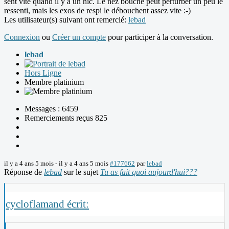
sent vite quand il y a un hic. Le nez bouché peut perturber un peu le
ressenti, mais les exos de respi le débouchent assez vite :-)
Les utilisateur(s) suivant ont remercié:
lebad
Connexion
ou
Créer un compte
pour participer à la conversation.
lebad
Hors Ligne
Membre platinium
Messages : 6459
Remerciements reçus 825
il y a 4 ans 5 mois
-
il y a 4 ans 5 mois
#177662
par
lebad
Réponse de
lebad
sur le sujet
Tu as fait quoi aujourd'hui???
cycloflamand écrit: