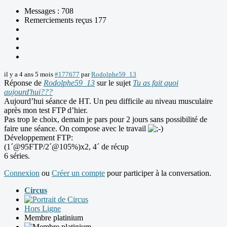
Messages : 708
Remerciements reçus 177
il y a 4 ans 5 mois
#177677
par
Rodolphe59_13
Réponse de
Rodolphe59_13
sur le sujet
Tu as fait quoi
aujourd'hui???
Aujourd’hui séance de HT. Un peu difficile au niveau musculaire
après mon test FTP d’hier.
Pas trop le choix, demain je pars pour 2 jours sans possibilité de
faire une séance. On compose avec le travail
Développement FTP:
(1´@95FTP/2´@105%)x2, 4´ de récup
6 séries.
Connexion
ou
Créer un compte
pour participer à la conversation.
Circus
Hors Ligne
Membre platinium