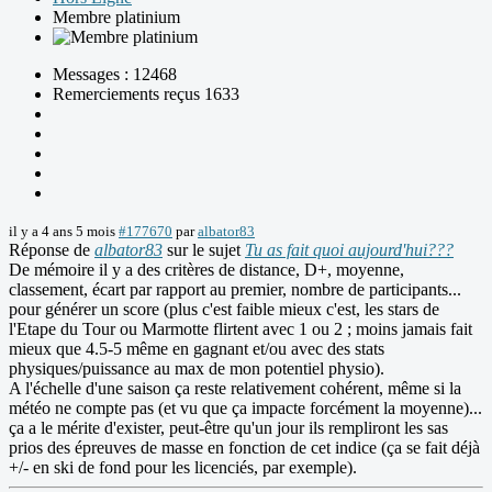
Membre platinium
Messages : 12468
Remerciements reçus 1633
il y a 4 ans 5 mois
#177670
par
albator83
Réponse de
albator83
sur le sujet
Tu as fait quoi aujourd'hui???
De mémoire il y a des critères de distance, D+, moyenne,
classement, écart par rapport au premier, nombre de participants...
pour générer un score (plus c'est faible mieux c'est, les stars de
l'Etape du Tour ou Marmotte flirtent avec 1 ou 2 ; moins jamais fait
mieux que 4.5-5 même en gagnant et/ou avec des stats
physiques/puissance au max de mon potentiel physio).
A l'échelle d'une saison ça reste relativement cohérent, même si la
météo ne compte pas (et vu que ça impacte forcément la moyenne)...
ça a le mérite d'exister, peut-être qu'un jour ils rempliront les sas
prios des épreuves de masse en fonction de cet indice (ça se fait déjà
+/- en ski de fond pour les licenciés, par exemple).