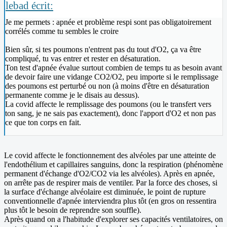
lebad écrit:
Je me permets : apnée et problème respi sont pas obligatoirement
corrélés comme tu sembles le croire
Bien sûr, si tes poumons n'entrent pas du tout d'O2, ça va être
compliqué, tu vas entrer et rester en désaturation.
Ton test d'apnée évalue surtout combien de temps tu as besoin avant
de devoir faire une vidange CO2/O2, peu importe si le remplissage
des poumons est perturbé ou non (à moins d'être en désaturation
permanente comme je le disais au dessus).
La covid affecte le remplissage des poumons (ou le transfert vers
ton sang, je ne sais pas exactement), donc l'apport d'O2 et non pas
ce que ton corps en fait.
Le covid affecte le fonctionnement des alvéoles par une atteinte de
l'endothélium et capillaires sanguins, donc la respiration (phénomène
permanent d'échange d'O2/CO2 via les alvéoles). Après en apnée,
on arrête pas de respirer mais de ventiler. Par la force des choses, si
la surface d'échange alvéolaire est diminuée, le point de rupture
conventionnelle d'apnée interviendra plus tôt (en gros on ressentira
plus tôt le besoin de reprendre son souffle).
Après quand on a l'habitude d'explorer ses capacités ventilatoires, on