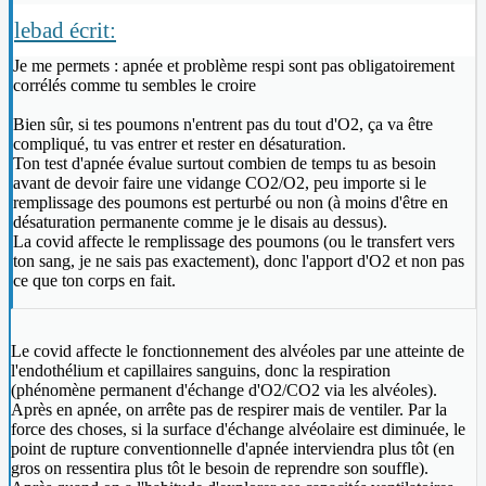
lebad écrit:
Je me permets : apnée et problème respi sont pas obligatoirement
corrélés comme tu sembles le croire
Bien sûr, si tes poumons n'entrent pas du tout d'O2, ça va être
compliqué, tu vas entrer et rester en désaturation.
Ton test d'apnée évalue surtout combien de temps tu as besoin
avant de devoir faire une vidange CO2/O2, peu importe si le
remplissage des poumons est perturbé ou non (à moins d'être en
désaturation permanente comme je le disais au dessus).
La covid affecte le remplissage des poumons (ou le transfert vers
ton sang, je ne sais pas exactement), donc l'apport d'O2 et non pas
ce que ton corps en fait.
Le covid affecte le fonctionnement des alvéoles par une atteinte de
l'endothélium et capillaires sanguins, donc la respiration
(phénomène permanent d'échange d'O2/CO2 via les alvéoles).
Après en apnée, on arrête pas de respirer mais de ventiler. Par la
force des choses, si la surface d'échange alvéolaire est diminuée, le
point de rupture conventionnelle d'apnée interviendra plus tôt (en
gros on ressentira plus tôt le besoin de reprendre son souffle).