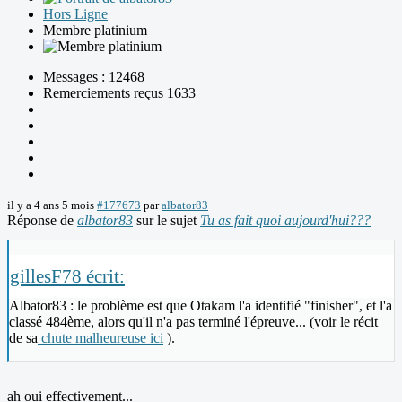
Hors Ligne
Membre platinium
Messages : 12468
Remerciements reçus 1633
il y a 4 ans 5 mois
#177673
par
albator83
Réponse de
albator83
sur le sujet
Tu as fait quoi aujourd'hui???
gillesF78 écrit:
Albator83 : le problème est que Otakam l'a identifié "finisher", et l'a
classé 484ème, alors qu'il n'a pas terminé l'épreuve... (voir le récit
de sa
chute malheureuse ici
).
ah oui effectivement...