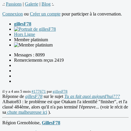
.:
Passions
|
Galerie
|
Blog
:.
Connexion
ou
Créer un compte
pour participer à la conversation.
gillesF78
Hors Ligne
Membre platinium
Messages : 8099
Remerciements reçus 2419
il y a 4 ans 5 mois
#177671
par
gillesF78
Réponse de
gillesF78
sur le sujet
Tu as fait quoi aujourd'hui???
Albator83 : le problème est que Otakam l'a identifié "finisher", et l'a
classé 484ème, alors qu'il n'a pas terminé l'épreuve... (voir le récit de
sa
chute malheureuse ici
).
Région Grenobloise,
GillesF78