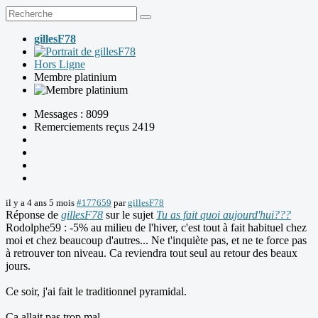
gillesF78
Hors Ligne
Membre platinium
Messages : 8099
Remerciements reçus 2419
il y a 4 ans 5 mois
#177659
par
gillesF78
Réponse de
gillesF78
sur le sujet
Tu as fait quoi aujourd'hui???
Rodolphe59 : -5% au milieu de l'hiver, c'est tout à fait habituel chez
moi et chez beaucoup d'autres... Ne t'inquiète pas, et ne te force pas
à retrouver ton niveau. Ca reviendra tout seul au retour des beaux
jours.
Ce soir, j'ai fait le traditionnel pyramidal.
Ca allait pas trop mal.