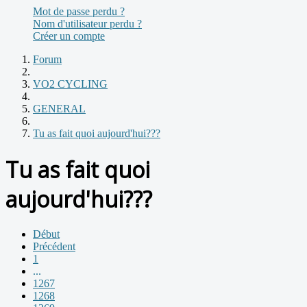
Mot de passe perdu ?
Nom d'utilisateur perdu ?
Créer un compte
Forum
VO2 CYCLING
GENERAL
Tu as fait quoi aujourd'hui???
Tu as fait quoi
aujourd'hui???
Début
Précédent
1
...
1267
1268