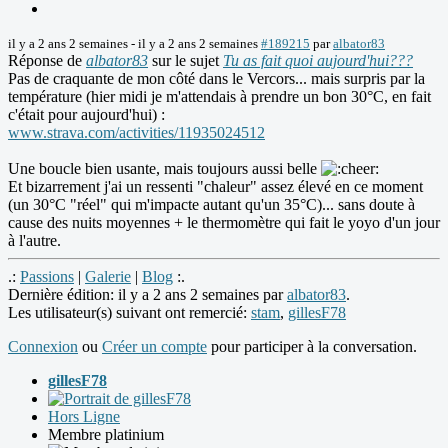
il y a 2 ans 2 semaines
-
il y a 2 ans 2 semaines
#189215
par
albator83
Réponse de
albator83
sur le sujet
Tu as fait quoi aujourd'hui???
Pas de craquante de mon côté dans le Vercors... mais surpris par la
température (hier midi je m'attendais à prendre un bon 30°C, en fait
c'était pour aujourd'hui) :
www.strava.com/activities/11935024512
Une boucle bien usante, mais toujours aussi belle
Et bizarrement j'ai un ressenti "chaleur" assez élevé en ce moment
(un 30°C "réel" qui m'impacte autant qu'un 35°C)... sans doute à
cause des nuits moyennes + le thermomètre qui fait le yoyo d'un jour
à l'autre.
.:
Passions
|
Galerie
|
Blog
:.
Dernière édition: il y a 2 ans 2 semaines par
albator83
.
Les utilisateur(s) suivant ont remercié:
stam
,
gillesF78
Connexion
ou
Créer un compte
pour participer à la conversation.
gillesF78
Hors Ligne
Membre platinium