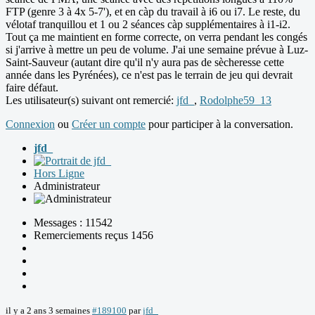
FTP (genre 3 à 4x 5-7'), et en càp du travail à i6 ou i7. Le reste, du
vélotaf tranquillou et 1 ou 2 séances càp supplémentaires à i1-i2.
Tout ça me maintient en forme correcte, on verra pendant les congés
si j'arrive à mettre un peu de volume. J'ai une semaine prévue à Luz-
Saint-Sauveur (autant dire qu'il n'y aura pas de sècheresse cette
année dans les Pyrénées), ce n'est pas le terrain de jeu qui devrait
faire défaut.
Les utilisateur(s) suivant ont remercié:
jfd_
,
Rodolphe59_13
Connexion
ou
Créer un compte
pour participer à la conversation.
jfd_
Hors Ligne
Administrateur
Messages : 11542
Remerciements reçus 1456
il y a 2 ans 3 semaines
#189100
par
jfd_