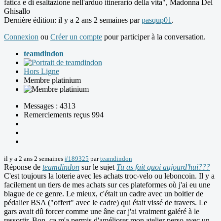
fatica e di esaltazione nell'arduo itinerario della vita", Madonna Del
Ghisallo
Dernière édition: il y a 2 ans 2 semaines par
pasqup01
.
Connexion
ou
Créer un compte
pour participer à la conversation.
teamdindon
Hors Ligne
Membre platinium
Messages : 4313
Remerciements reçus 994
il y a 2 ans 2 semaines
#189325
par
teamdindon
Réponse de
teamdindon
sur le sujet
Tu as fait quoi aujourd'hui???
C'est toujours la loterie avec les achats troc-velo ou leboncoin. Il y a
facilement un tiers de mes achats sur ces plateformes où j'ai eu une
blague de ce genre. Le mieux, c'était un cadre avec un boitier de
pédalier BSA ("offert" avec le cadre) qui était vissé de travers. Le
gars avait dû forcer comme une âne car j'ai vraiment galéré à le
ressortir. Bon, ça m'a permis d'améliorer mon atelier perso avec un