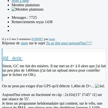
Hors Ligne
Membre platinium
Messages : 7725
Remerciements reçus 1438
il y a 2 ans 3 semaines
#189097
par
stam
Réponse de
stam
sur le sujet
Tu as fait quoi aujourd'hui???
jfd_ écrit:
Sinon, GC me fait des misères. Il me met un d+ à 0 alors que j'ai fait
un peu plus de 1400mm (j'ai fait un upload strava pour contrôler
que le fichier est OK).
On ne peut pas exiger d'un GPS qu'il détecte 1,40m de D+...
Aujourd'hui retour au fractionné en càp : 2x10x[15" i7/45" i1] sur
une séance de 55'.
Je tiens un programme hebdomadaire qui contient, sur le vélo, une
séance de PMA, une séance avec des répétitions longues à 110%