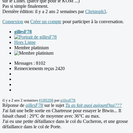
sur le Luitel. (parce que pour le KOM ...)
Pas si simple finalement.
Dernière édition: il y a 2 ans 2 semaines par
Christoph3
.
Connexion
ou
Créer un compte
pour participer à la conversation.
gillesF78
Hors Ligne
Membre platinium
Messages : 8102
Remerciements reçus 2420
il y a 2 ans 2 semaines
#189208
par
gillesF78
Réponse de
gillesF78
sur le sujet
Tu as fait quoi aujourd'hui???
J'ai fait une belle sortie en Chartreuse pour essayer le Btwin... Il
faisait chaud : 29°C de moyenne avec 36°C au max.
J'ai eu une petite défaillance dans le col du Cucheron, et une grosse
défaillance dans le col de Porte.