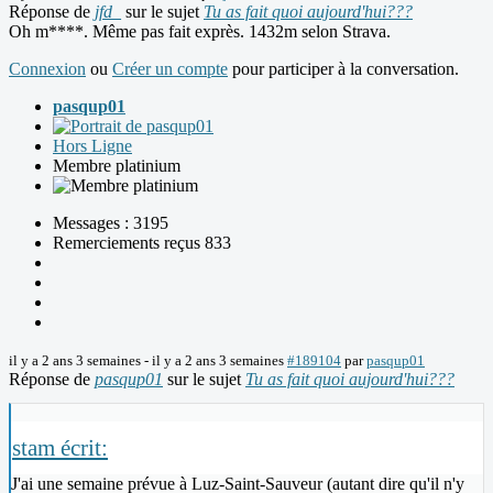
Réponse de
jfd_
sur le sujet
Tu as fait quoi aujourd'hui???
Oh m****. Même pas fait exprès. 1432m selon Strava.
Connexion
ou
Créer un compte
pour participer à la conversation.
pasqup01
Hors Ligne
Membre platinium
Messages : 3195
Remerciements reçus 833
il y a 2 ans 3 semaines
-
il y a 2 ans 3 semaines
#189104
par
pasqup01
Réponse de
pasqup01
sur le sujet
Tu as fait quoi aujourd'hui???
stam écrit:
J'ai une semaine prévue à Luz-Saint-Sauveur (autant dire qu'il n'y