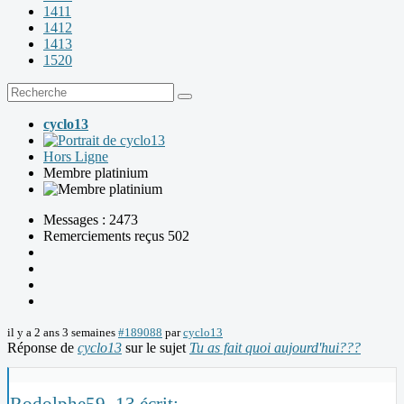
1411
1412
1413
1520
cyclo13
Hors Ligne
Membre platinium
Messages : 2473
Remerciements reçus 502
il y a 2 ans 3 semaines
#189088
par
cyclo13
Réponse de
cyclo13
sur le sujet
Tu as fait quoi aujourd'hui???
Rodolphe59_13 écrit: