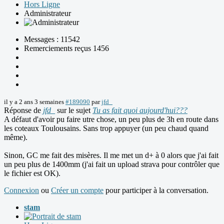
Hors Ligne
Administrateur
Messages : 11542
Remerciements reçus 1456
il y a 2 ans 3 semaines
#189090
par
jfd_
Réponse de
jfd_
sur le sujet
Tu as fait quoi aujourd'hui???
A défaut d'avoir pu faire utre chose, un peu plus de 3h en route dans
les coteaux Toulousains. Sans trop appuyer (un peu chaud quand
même).
Sinon, GC me fait des misères. Il me met un d+ à 0 alors que j'ai fait
un peu plus de 1400mm (j'ai fait un upload strava pour contrôler que
le fichier est OK).
Connexion
ou
Créer un compte
pour participer à la conversation.
stam