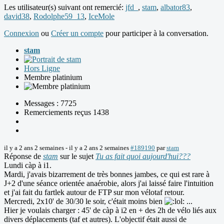
Les utilisateur(s) suivant ont remercié:
jfd_
,
stam
,
albator83
,
david38
,
Rodolphe59_13
,
IceMole
Connexion
ou
Créer un compte
pour participer à la conversation.
stam
Hors Ligne
Membre platinium
Messages : 7725
Remerciements reçus 1438
il y a 2 ans 2 semaines
-
il y a 2 ans 2 semaines
#189190
par
stam
Réponse de
stam
sur le sujet
Tu as fait quoi aujourd'hui???
Lundi càp à i1.
Mardi, j'avais bizarrement de très bonnes jambes, ce qui est rare à
J+2 d'une séance orientée anaérobie, alors j'ai laissé faire l'intuition
et j'ai fait du fartlek autour de FTP sur mon vélotaf retour.
Mercredi, 2x10' de 30/30 le soir, c'était moins bien
...
Hier je voulais charger : 45' de càp à i2 en + des 2h de vélo liés aux
divers déplacements (taf et autres). L'objectif était aussi de