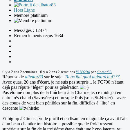
Hors Ligne
Membre platinium
Messages : 12474
Remerciements reçus 1634
il y a 2 ans 2 semaines
-
il y a 2 ans 2 semaines
#189294
par
albator83
Réponse de
albator83
sur le sujet
Tu as fait quoi aujourd'hui???
Avec quasi 20 ans d'écart, je ne suis pas surpris... le FC700 n'étant
déjà pas réputé "léger" pour sa génération
Pas étonné non plus de la fraîcheur à la Charmette, ce midi j'ai eu
entre très chaud (Savoyères) et presque frais (sous St-Nizier)... avec
des coups de vent bien pénibles sur la fin, difficiles à "lire" en
descente
Et big up à Circus ; vu le profil et en lisant en diagonale ça avait l'air
d'un beau chantier ton histoire... possible que le froid ressenti
supérieur sur la fin de la troisième étape était une hypo latente, vu