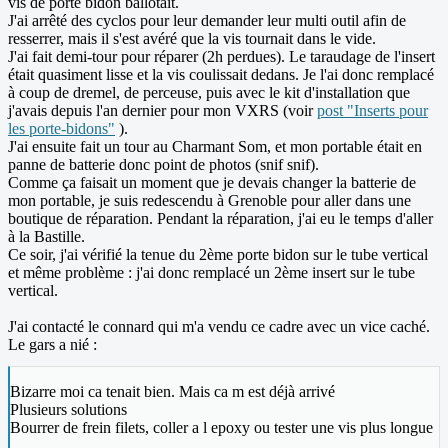
vis de porte bidon ballotait.
J'ai arrêté des cyclos pour leur demander leur multi outil afin de
resserrer, mais il s'est avéré que la vis tournait dans le vide.
J'ai fait demi-tour pour réparer (2h perdues). Le taraudage de l'insert
était quasiment lisse et la vis coulissait dedans. Je l'ai donc remplacé
à coup de dremel, de perceuse, puis avec le kit d'installation que
j'avais depuis l'an dernier pour mon VXRS (voir
post "Inserts pour
les porte-bidons"
).
J'ai ensuite fait un tour au Charmant Som, et mon portable était en
panne de batterie donc point de photos (snif snif).
Comme ça faisait un moment que je devais changer la batterie de
mon portable, je suis redescendu à Grenoble pour aller dans une
boutique de réparation. Pendant la réparation, j'ai eu le temps d'aller
à la Bastille.
Ce soir, j'ai vérifié la tenue du 2ème porte bidon sur le tube vertical
et même problème : j'ai donc remplacé un 2ème insert sur le tube
vertical.
J'ai contacté le connard qui m'a vendu ce cadre avec un vice caché.
Le gars a nié :
Bizarre moi ca tenait bien. Mais ca m est déjà arrivé
Plusieurs solutions
Bourrer de frein filets, coller a l epoxy ou tester une vis plus longue