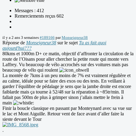
Messages : 412
Remerciements reçus 602
il y a 2 ans 3 semaines
#189166
par
Monseigneur38
Réponse de
Monseigneur38
sur le sujet
Tu as fait quoi
aujourd'hui???
80kms et 1000m D+ ce matin, objectif d’affronter la circulation de la
route de l’Oisans pour aller chercher la petite route qui monte vers
Laffrey. Vu beaucoup de vélo accrochés sur des voitures mais pas
beaucoup de vélo qui roulent
La montée de 7kms à un peu moins de 7% est vraiment régulière et
au calme, idéale pour se faire des exos ou des tests. En veillant à
garder l’équilibre de pédalage je sens que la jambe droite est encore
faiblarde mais ça tourne à 52/48 sur la réparation à ~85tr/min. Il
fallait pas 500m de plus à grimper sinon j’allais mettre le frein à
main
Finir la boucle classique en passant par Monteynard avec sa vue sur
le lac et Mont Aiguille. Retour vent de face avant d’aller faire la
sieste devant le Tour
.