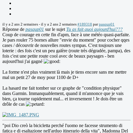
il y a 2 ans 2 semaines
-
il y a 2 ans 2 semaines
#189318
par
pasqup01
Réponse de
pasqup01
sur le sujet
Tu as fait quoi aujourd'hui???
Coup de courage en cette fin d'apm, face à une météo quasi-parfaite.
Je pars rouler 75 bornes allure "envie du moment" pour cocher qqes
cases / découvrir de nouvelles routes sympas. C'est toujours une
loterie : des fois c'est un peu galère (route très dégradée, pampa), des
fois c'est une petite route cool avec de beaux paysages - ben
aujourd'hui j'ai gagné
La forme n'est plus vraiment là mais je tiens encore sans me mettre
mal un petit 27 de moy pour 1100 de D+
La hasard me fait tomber sur ce graphe de "condition physique"
dans Garmin. Immanquablement, quand il m'annonce que je vais
bien, ça tourne rapidement mal... et inversement ! Je dois être un
drôle de cas
"poi Dio creò la bicicletta perché l'uomo ne facesse strumento di
fatica e di esaltazione nell'arduo itinerario della vita", Madonna Del