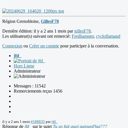
Région Grenobloise,
GillesF78
Dernière édition: il y a 2 ans 1 mois par
gillesF78
.
Les utilisateur(s) suivant ont remercié:
Fredhamster
,
cycloflamand
Connexion
ou
Créer un compte
pour participer à la conversation.
jfd_
Hors Ligne
Administrateur
Messages : 11542
Remerciements reçus 1456
il y a 2 ans 1 mois
#188835
par
jfd_
Réponse de
jfd_
sur le sujet
Tu as fait quoi aujourd'hui???