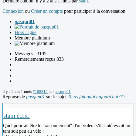
Dernière édition: il y a 2 ans 1 mois par
stam
.
Connexion
ou
Créer un compte
pour participer à la conversation.
pasqup01
Hors Ligne
Membre platinium
Messages : 3195
Remerciements reçus 833
il y a 2 ans 1 mois
#188815
par
pasqup01
Réponse de
pasqup01
sur le sujet
Tu as fait quoi aujourd'hui???
stam écrit:
Quel pourrait être le "raisonnement" d'un voleur s'il s'intéressait un
tant soit peu au vélo :