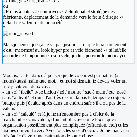
- Colnago -> Pogacar -> €€€
ou
- Freins à patins -> controverse Véloptimal et stratégie des
fabricants, déplacement de la demande vers le frein à disque ->
défaut de valeur et de notoriété
?
Mais je pense que ça ne va pas jusque là, et que le raisonnement
c'est : mec/meuf au look hyper pro et vélo bichonné -> si lui/elle
accorde de l'importance à son vélo, je dois pouvoir le monnayer.
Mouais, j'ai tendance à penser que le voleur est par nature (au
moins) aussi malin que moi... et moi si demain je devais voler un
truc je ciblerai deux cas :
- un vol "facile" type biclou / tel / montre / sac à main / etc. posé
sans "antivol" et qui a l'air très clean : là pas le temps de cogiter, je
braque puis j'évalue après dans un endroit safe s'il a ou pas de la
valeur...
- un vol "calculé" et là je ne m'encombre pas à cibler de la
marchandise sans valeur, d'autant plus avec une logistique /
organisation possiblement plus compliquée (effraction, etc.) et les
risques qui vont avec. Avec tous les sites d'occaz / 2eme main, c'est
très facile d'avoir une estimation de toute chose