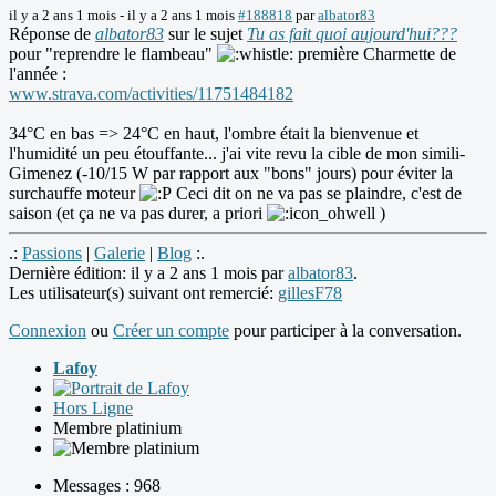
il y a 2 ans 1 mois
-
il y a 2 ans 1 mois
#188818
par
albator83
Réponse de
albator83
sur le sujet
Tu as fait quoi aujourd'hui???
pour "reprendre le flambeau"
première Charmette de
l'année :
www.strava.com/activities/11751484182
34°C en bas => 24°C en haut, l'ombre était la bienvenue et
l'humidité un peu étouffante... j'ai vite revu la cible de mon simili-
Gimenez (-10/15 W par rapport aux "bons" jours) pour éviter la
surchauffe moteur
Ceci dit on ne va pas se plaindre, c'est de
saison (et ça ne va pas durer, a priori
)
.:
Passions
|
Galerie
|
Blog
:.
Dernière édition: il y a 2 ans 1 mois par
albator83
.
Les utilisateur(s) suivant ont remercié:
gillesF78
Connexion
ou
Créer un compte
pour participer à la conversation.
Lafoy
Hors Ligne
Membre platinium
Messages : 968