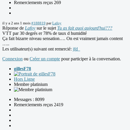
Remerciements reçus 269
il y a 2 ans 1 mois
#188819
par
Lafoy
Réponse de
Lafoy
sur le sujet
Tu as fait quoi aujourd'hui???
VTT par 30 degrés er 78% de taux d humidité
Ça fait bizarre niveau sensation…. On est vraiment jamais content
…..
Les utilisateur(s) suivant ont remercié:
jfd_
Connexion
ou
Créer un compte
pour participer à la conversation.
gillesF78
Hors Ligne
Membre platinium
Messages : 8099
Remerciements reçus 2419