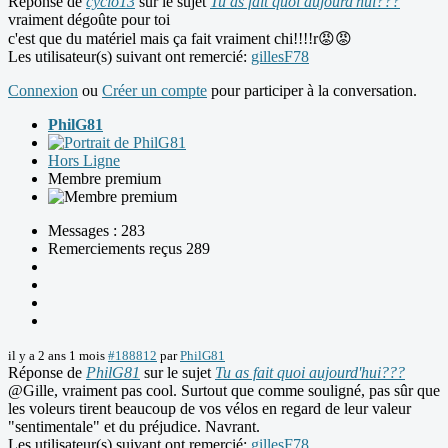
Réponse de
cyclo13
sur le sujet
Tu as fait quoi aujourd'hui???
vraiment dégoûte pour toi
c'est que du matériel mais ça fait vraiment chi!!!!r😡😡
Les utilisateur(s) suivant ont remercié:
gillesF78
Connexion
ou
Créer un compte
pour participer à la conversation.
PhilG81
Hors Ligne
Membre premium
Messages : 283
Remerciements reçus 289
il y a 2 ans 1 mois
#188812
par
PhilG81
Réponse de
PhilG81
sur le sujet
Tu as fait quoi aujourd'hui???
@Gille, vraiment pas cool. Surtout que comme souligné, pas sûr que
les voleurs tirent beaucoup de vos vélos en regard de leur valeur
"sentimentale" et du préjudice. Navrant.
Les utilisateur(s) suivant ont remercié:
gillesF78