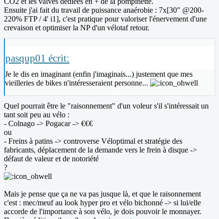
CO2 et les valves dédiées en + de la pompinette.
Ensuite j'ai fait du travail de puissance anaérobie : 7x[30" @200-
220% FTP / 4' i1], c'est pratique pour valoriser l'énervement d'une
crevaison et optimiser la NP d'un vélotaf retour.
pasqup01 écrit:
Je le dis en imaginant (enfin j'imaginais...) justement que mes
vieilleries de bikes n'intéresseraient personne...
Quel pourrait être le "raisonnement" d'un voleur s'il s'intéressait un
tant soit peu au vélo :
- Colnago -> Pogacar -> €€€
ou
- Freins à patins -> controverse Véloptimal et stratégie des
fabricants, déplacement de la demande vers le frein à disque ->
défaut de valeur et de notoriété
?
Mais je pense que ça ne va pas jusque là, et que le raisonnement
c'est : mec/meuf au look hyper pro et vélo bichonné -> si lui/elle
accorde de l'importance à son vélo, je dois pouvoir le monnayer.