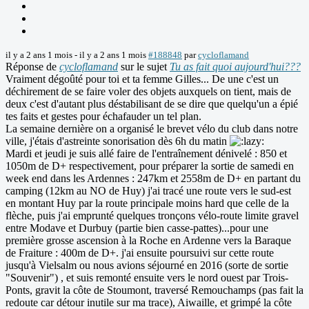
il y a 2 ans 1 mois
-
il y a 2 ans 1 mois
#188848
par
cycloflamand
Réponse de
cycloflamand
sur le sujet
Tu as fait quoi aujourd'hui???
Vraiment dégoûté pour toi et ta femme Gilles... De une c'est un
déchirement de se faire voler des objets auxquels on tient, mais de
deux c'est d'autant plus déstabilisant de se dire que quelqu'un a épié
tes faits et gestes pour échafauder un tel plan.
La semaine dernière on a organisé le brevet vélo du club dans notre
ville, j'étais d'astreinte sonorisation dès 6h du matin
Mardi et jeudi je suis allé faire de l'entraînement dénivelé : 850 et
1050m de D+ respectivement, pour préparer la sortie de samedi en
week end dans les Ardennes : 247km et 2558m de D+ en partant du
camping (12km au NO de Huy) j'ai tracé une route vers le sud-est
en montant Huy par la route principale moins hard que celle de la
flèche, puis j'ai emprunté quelques tronçons vélo-route limite gravel
entre Modave et Durbuy (partie bien casse-pattes)...pour une
première grosse ascension à la Roche en Ardenne vers la Baraque
de Fraiture : 400m de D+. j'ai ensuite poursuivi sur cette route
jusqu'à Vielsalm ou nous avions séjourné en 2016 (sorte de sortie
"Souvenir") , et suis remonté ensuite vers le nord ouest par Trois-
Ponts, gravit la côte de Stoumont, traversé Remouchamps (pas fait la
redoute car détour inutile sur ma trace), Aiwaille, et grimpé la côte