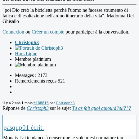
"poi Dio creò la bicicletta perché l'uomo ne facesse strumento di
fatica e di esaltazione nell'arduo itinerario della vita", Madonna Del
Ghisallo
Connexion
ou
Créer un compte
pour participer à la conversation.
Christoph3
Hors Ligne
Membre platinium
Messages : 2173
Remerciements reçus 521
il y a 2 ans 1 mois
#188816
par
Christoph3
Réponse de
Christoph3
sur le sujet
Tu as fait quoi aujourd'hui???
pasqup01 écrit:
Mouais, j'ai tendance à penser que le voleur est par nature (au