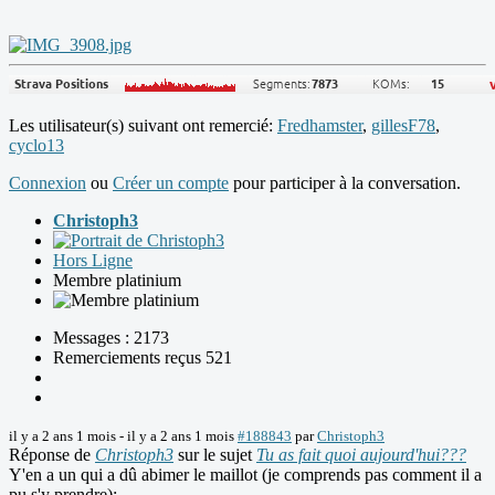
Les utilisateur(s) suivant ont remercié:
Fredhamster
,
gillesF78
,
cyclo13
Connexion
ou
Créer un compte
pour participer à la conversation.
Christoph3
Hors Ligne
Membre platinium
Messages : 2173
Remerciements reçus 521
il y a 2 ans 1 mois
-
il y a 2 ans 1 mois
#188843
par
Christoph3
Réponse de
Christoph3
sur le sujet
Tu as fait quoi aujourd'hui???
Y'en a un qui a dû abimer le maillot (je comprends pas comment il a
pu s'y prendre);