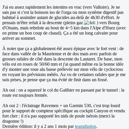
J'ai eu assez rapidement les intestins en vrac (vers Valloire). Je ne
sais pas si c'est la boisson iso de l'orga ou mon système digestif pas
habitué à assimiler autant de glucides au-delà de 4h30 d'effort. Je
pensais m'être refait à la descente (pleins gaz
) vers Bourg
d'Oisans, mais rebelote au bout de 4~5 km dans l'Alpe d'Huez (avec
en prime un bon coup de chaud). Ça a été un long calvaire pour
arriver au sommet.
À noter que ça a globalement été assez épique avec le fort vent : de
face dans vallée de la Maurienne et de dos mais avec parfois de
grosses rafales de côté dans la descente du Lautaret. De base, mon
vélo est en roues de 50/60 mm et j'ai quand même eu la bonne idée
d'y monter une roue alu basse prélevée sur mon vélo de cyclocross
en voyant les prévisions météo. Au vu de certaines rafales que je me
suis prises, je pense que ça ma évité de finir dans un fossé.
Ah oui : on a squeezé le col du Galibier en passant par le tunnel : la
route est toujours fermée.
Ah oui 2 : l'éclairage Ravemen + un Garmin 530, c'est trop lourd
pour le support de compteur spécifique au cockpit Canyon et vendu
fort cher : il n'a pas supporté les nids de poule isérois (merci la
dragonne !)
Dernière édition: il y a 2 ans 1 mois par
teamdindon
.