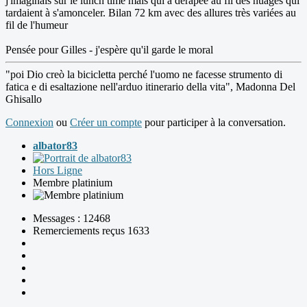
j'imaginais sur le lunch time mais qui a dérapée au fil des nuages qui
tardaient à s'amonceler. Bilan 72 km avec des allures très variées au
fil de l'humeur
Pensée pour Gilles - j'espère qu'il garde le moral
"poi Dio creò la bicicletta perché l'uomo ne facesse strumento di
fatica e di esaltazione nell'arduo itinerario della vita", Madonna Del
Ghisallo
Connexion
ou
Créer un compte
pour participer à la conversation.
albator83
Hors Ligne
Membre platinium
Messages : 12468
Remerciements reçus 1633