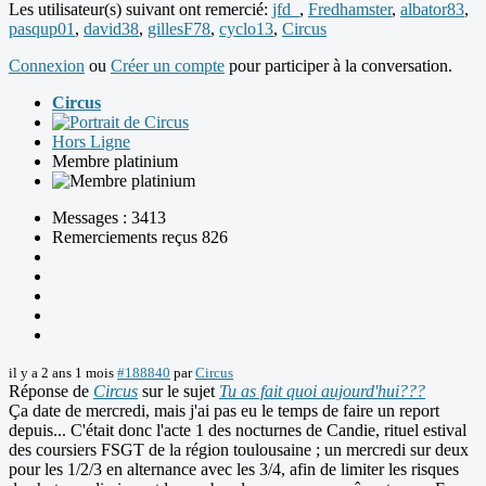
Les utilisateur(s) suivant ont remercié:
jfd_
,
Fredhamster
,
albator83
,
pasqup01
,
david38
,
gillesF78
,
cyclo13
,
Circus
Connexion
ou
Créer un compte
pour participer à la conversation.
Circus
Hors Ligne
Membre platinium
Messages : 3413
Remerciements reçus 826
il y a 2 ans 1 mois
#188840
par
Circus
Réponse de
Circus
sur le sujet
Tu as fait quoi aujourd'hui???
Ça date de mercredi, mais j'ai pas eu le temps de faire un report
depuis... C'était donc l'acte 1 des nocturnes de Candie, rituel estival
des coursiers FSGT de la région toulousaine ; un mercredi sur deux
pour les 1/2/3 en alternance avec les 3/4, afin de limiter les risques