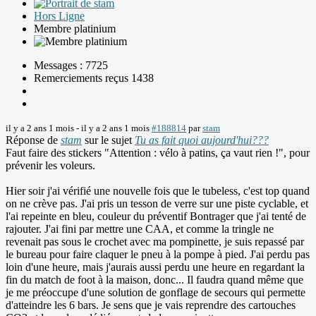
Hors Ligne
Membre platinium
Messages : 7725
Remerciements reçus 1438
il y a 2 ans 1 mois
-
il y a 2 ans 1 mois
#188814
par
stam
Réponse de
stam
sur le sujet
Tu as fait quoi aujourd'hui???
Faut faire des stickers "Attention : vélo à patins, ça vaut rien !", pour
prévenir les voleurs.
Hier soir j'ai vérifié une nouvelle fois que le tubeless, c'est top quand
on ne crève pas. J'ai pris un tesson de verre sur une piste cyclable, et
l'ai repeinte en bleu, couleur du préventif Bontrager que j'ai tenté de
rajouter. J'ai fini par mettre une CAA, et comme la tringle ne
revenait pas sous le crochet avec ma pompinette, je suis repassé par
le bureau pour faire claquer le pneu à la pompe à pied. J'ai perdu pas
loin d'une heure, mais j'aurais aussi perdu une heure en regardant la
fin du match de foot à la maison, donc... Il faudra quand même que
je me préoccupe d'une solution de gonflage de secours qui permette
d'atteindre les 6 bars. Je sens que je vais reprendre des cartouches