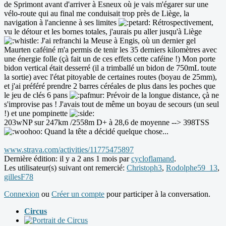
de Sprimont avant d'arriver à Esneux où je vais m'égarer sur une
vélo-route qui au final me conduisait trop près de Liège, la
navigation à l'ancienne à ses limites
Rétrospectivement,
vu le détour et les bornes totales, j'aurais pu aller jusqu'à Liège
J'ai refranchi la Meuse à Engis, où un dernier gel
Maurten caféiné m'a permis de tenir les 35 derniers kilomètres avec
une énergie folle (çà fait un de ces effets cette caféine !) Mon porte
bidon vertical était desserré (il a trimballé un bidon de 750mL toute
la sortie) avec l'état pitoyable de certaines routes (boyau de 25mm),
et j'ai préféré prendre 2 barres céréales de plus dans les poches que
le jeu de clés 6 pans
Prévoir de la longue distance, çà ne
s'improvise pas ! J'avais tout de même un boyau de secours (un seul
!) et une pompinette
203wNP sur 247km /2558m D+ à 28,6 de moyenne --> 398TSS
Quand la tête a décidé quelque chose...
www.strava.com/activities/11775475897
Dernière édition: il y a 2 ans 1 mois par
cycloflamand
.
Les utilisateur(s) suivant ont remercié:
Christoph3
,
Rodolphe59_13
,
gillesF78
Connexion
ou
Créer un compte
pour participer à la conversation.
Circus