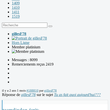
1409
1410
1411
1519
gillesF78
Hors Ligne
Membre platinium
Messages : 8099
Remerciements reçus 2419
il y a 2 ans 1 mois
#188810
par
gillesF78
Réponse de
gillesF78
sur le sujet
Tu as fait quoi aujourd'hui???
teamdindon écrit: