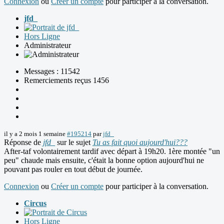
Connexion
ou
Créer un compte
pour participer à la conversation.
jfd_
Hors Ligne
Administrateur
Messages : 11542
Remerciements reçus 1456
il y a 2 mois 1 semaine
#195214
par
jfd_
Réponse de
jfd_
sur le sujet
Tu as fait quoi aujourd'hui???
After-taf volontairement tardif avec départ à 19h20. 1ère montée "un
peu" chaude mais ensuite, c'était la bonne option aujourd'hui ne
pouvant pas rouler en tout début de journée.
Connexion
ou
Créer un compte
pour participer à la conversation.
Circus
Hors Ligne