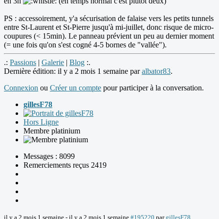
en 3h
(en temps normal c'est plutôt deux)
PS : accessoirement, y'a sécurisation de falaise vers les petits tunnels
entre St-Laurent et St-Pierre jusqu'à mi-juillet, donc risque de micro-
coupures (< 15min). Le panneau prévient un peu au dernier moment
(= une fois qu'on s'est cogné 4-5 bornes de "vallée").
.:
Passions
|
Galerie
|
Blog
:.
Dernière édition: il y a 2 mois 1 semaine par
albator83
.
Connexion
ou
Créer un compte
pour participer à la conversation.
gillesF78
Hors Ligne
Membre platinium
Messages : 8099
Remerciements reçus 2419
il y a 2 mois 1 semaine
-
il y a 2 mois 1 semaine
#195220
par
gillesF78