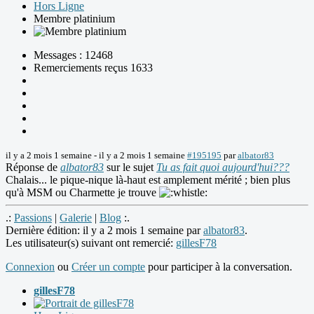
Hors Ligne
Membre platinium
Messages : 12468
Remerciements reçus 1633
il y a 2 mois 1 semaine
-
il y a 2 mois 1 semaine
#195195
par
albator83
Réponse de
albator83
sur le sujet
Tu as fait quoi aujourd'hui???
Chalais... le pique-nique là-haut est amplement mérité ; bien plus
qu'à MSM ou Charmette je trouve
.:
Passions
|
Galerie
|
Blog
:.
Dernière édition: il y a 2 mois 1 semaine par
albator83
.
Les utilisateur(s) suivant ont remercié:
gillesF78
Connexion
ou
Créer un compte
pour participer à la conversation.
gillesF78