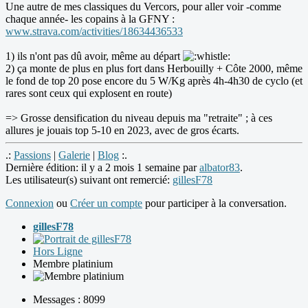
Une autre de mes classiques du Vercors, pour aller voir -comme
chaque année- les copains à la GFNY :
www.strava.com/activities/18634436533
1) ils n'ont pas dû avoir, même au départ
2) ça monte de plus en plus fort dans Herbouilly + Côte 2000, même
le fond de top 20 pose encore du 5 W/Kg après 4h-4h30 de cyclo (et
rares sont ceux qui explosent en route)
=> Grosse densification du niveau depuis ma "retraite" ; à ces
allures je jouais top 5-10 en 2023, avec de gros écarts.
.:
Passions
|
Galerie
|
Blog
:.
Dernière édition: il y a 2 mois 1 semaine par
albator83
.
Les utilisateur(s) suivant ont remercié:
gillesF78
Connexion
ou
Créer un compte
pour participer à la conversation.
gillesF78
Hors Ligne
Membre platinium
Messages : 8099