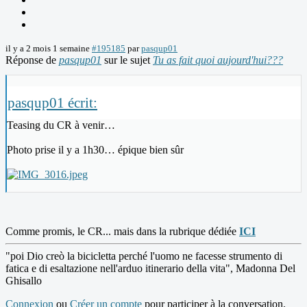
il y a 2 mois 1 semaine
#195185
par
pasqup01
Réponse de
pasqup01
sur le sujet
Tu as fait quoi aujourd'hui???
pasqup01 écrit:
Teasing du CR à venir…
Photo prise il y a 1h30… épique bien sûr
Comme promis, le CR... mais dans la rubrique dédiée
ICI
"poi Dio creò la bicicletta perché l'uomo ne facesse strumento di
fatica e di esaltazione nell'arduo itinerario della vita", Madonna Del
Ghisallo
Connexion
ou
Créer un compte
pour participer à la conversation.