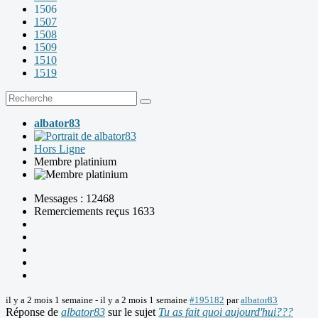
1506
1507
1508
1509
1510
1519
albator83
Hors Ligne
Membre platinium
Messages : 12468
Remerciements reçus 1633
il y a 2 mois 1 semaine
-
il y a 2 mois 1 semaine
#195182
par
albator83
Réponse de
albator83
sur le sujet
Tu as fait quoi aujourd'hui???