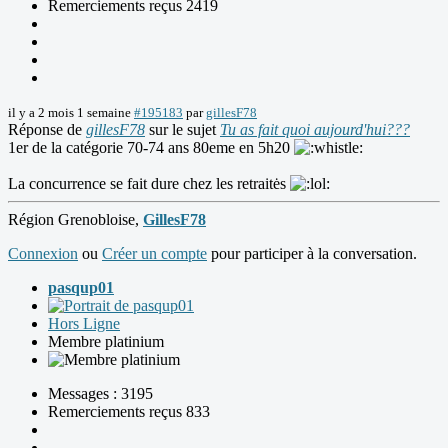
Remerciements reçus 2419
il y a 2 mois 1 semaine
#195183
par
gillesF78
Réponse de
gillesF78
sur le sujet
Tu as fait quoi aujourd'hui???
1er de la catégorie 70-74 ans 80eme en 5h20
La concurrence se fait dure chez les retraitės
Région Grenobloise,
GillesF78
Connexion
ou
Créer un compte
pour participer à la conversation.
pasqup01
Hors Ligne
Membre platinium
Messages : 3195
Remerciements reçus 833