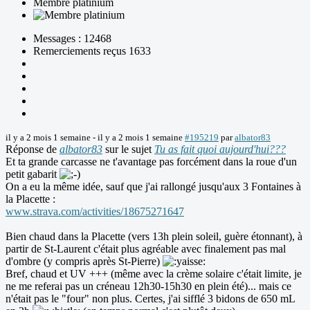
Membre platinium
Messages : 12468
Remerciements reçus 1633
il y a 2 mois 1 semaine
-
il y a 2 mois 1 semaine
#195219
par
albator83
Réponse de
albator83
sur le sujet
Tu as fait quoi aujourd'hui???
Et ta grande carcasse ne t'avantage pas forcément dans la roue d'un
petit gabarit
On a eu la même idée, sauf que j'ai rallongé jusqu'aux 3 Fontaines à
la Placette :
www.strava.com/activities/18675271647
Bien chaud dans la Placette (vers 13h plein soleil, guère étonnant), à
partir de St-Laurent c'était plus agréable avec finalement pas mal
d'ombre (y compris après St-Pierre)
Bref, chaud et UV +++ (même avec la crème solaire c'était limite, je
ne me referai pas un créneau 12h30-15h30 en plein été)... mais ce
n'était pas le "four" non plus. Certes, j'ai sifflé 3 bidons de 650 mL