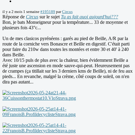
il y a 2 mois 1 semaine
#195189
par
Circus
Réponse de
Circus
sur le sujet
Tu as fait quoi aujourd'hui???
Bon, je bats Monseigneur pour la température... 33 de moyenne et
plusieurs fois 43°c...
Un de mes clasicos pyrénéens : garés au pied de Beille, A/R par la
route de la corniche vers Bonascre et Beille en digestif. C'était parti
pour faire du 210w dans toutes les montées et entre 30 et 40' à 240
dans Beille.
Avec 10/15 puls de plus avec la chaleur, bien évidemment Beille a
été juste une ascension en mode sauve-qui-peut. Heureusement pas
de crampes (ça titillait sur les 3 derniers kms de Beille), ni de feu aux
pieds... En revanche, malgré la crème, côté coups de soleil, on n'en
dira pas autant...