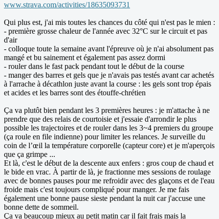
www.strava.com/activities/18635093731
Qui plus est, j'ai mis toutes les chances du côté qui n'est pas le mien :
- première grosse chaleur de l'année avec 32°C sur le circuit et pas
d'air
- colloque toute la semaine avant l'épreuve où je n'ai absolument pas
mangé et bu sainement et également pas assez dormi
- rouler dans le fast pack pendant tout le début de la course
- manger des barres et gels que je n'avais pas testés avant car achetés
à l'arrache à décathlon juste avant la course : les gels sont trop épais
et acides et les barres sont des étouffe-chrétien
Ça va plutôt bien pendant les 3 premières heures : je m'attache à ne
prendre que des relais de courtoisie et j'essaie d'arrondir le plus
possible les trajectoires et de rouler dans les 3~4 premiers du groupe
(ça roule en file indienne) pour limiter les relances. Je surveille du
coin de l’œil la température corporelle (capteur core) et je m'aperçois
que ça grimpe ...
Et là, c'est le début de la descente aux enfers : gros coup de chaud et
le bide en vrac. À partir de là, je fractionne mes sessions de roulage
avec de bonnes pauses pour me refroidir avec des glaçons et de l'eau
froide mais c'est toujours compliqué pour manger. Je me fais
également une bonne pause sieste pendant la nuit car j'accuse une
bonne dette de sommeil.
Ça va beaucoup mieux au petit matin car il fait frais mais la