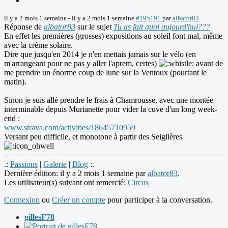
il y a 2 mois 1 semaine
-
il y a 2 mois 1 semaine
#195191
par
albator83
Réponse de
albator83
sur le sujet
Tu as fait quoi aujourd'hui???
En effet les premières (grosses) expositions au soleil font mal, même
avec la crème solaire.
Dire que jusqu'en 2014 je n'en mettais jamais sur le vélo (en
m'arrangeant pour ne pas y aller l'aprem, certes)
avant de
me prendre un énorme coup de lune sur la Ventoux (pourtant le
matin).
Sinon je suis allé prendre le frais à Chamrousse, avec une montée
interminable depuis Murianette pour vider la cuve d'un long week-
end :
www.strava.com/activities/18645710959
Versant peu difficile, et monotone à partir des Seiglières
.:
Passions
|
Galerie
|
Blog
:.
Dernière édition: il y a 2 mois 1 semaine par
albator83
.
Les utilisateur(s) suivant ont remercié:
Circus
Connexion
ou
Créer un compte
pour participer à la conversation.
gillesF78