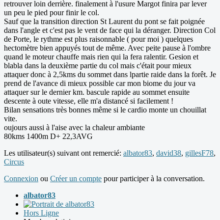
retrouver loin derrière. finalement à l'usure Margot finira par lever
un peu le pied pour finir le col.
Sauf que la transition direction St Laurent du pont se fait poignée
dans l'angle et c'est pas le vent de face qui la déranger. Direction Col
de Porte, le rythme est plus raisonnable ( pour moi ) quelques
hectomètre bien appuyés tout de même. Avec peite pause à l'ombre
quand le moteur chauffe mais rien qui la fera ralentir. Gesion et
blabla dans la deuxième partie du col mais c'était pour mieux
attaquer donc à 2,5kms du sommet dans lpartie raide dans la forêt. Je
prend de l'avance di mieux possible car mon biome du jour va
attaquer sur le dernier km. bascule rapide au sommet ensuite
descente à oute vitesse, elle m'a distancé si facilement !
Bilan sensations très bonnes même si le cardio monte un chouillat
vite.
oujours aussi à l'aise avec la chaleur ambiante
80kms 1400m D+ 22,3AVG
Les utilisateur(s) suivant ont remercié:
albator83
,
david38
,
gillesF78
,
Circus
Connexion
ou
Créer un compte
pour participer à la conversation.
albator83
Hors Ligne