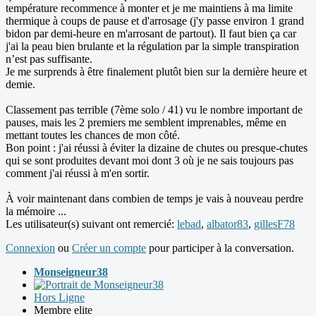
température recommence à monter et je me maintiens à ma limite
thermique à coups de pause et d'arrosage (j'y passe environ 1 grand
bidon par demi-heure en m'arrosant de partout). Il faut bien ça car
j'ai la peau bien brulante et la régulation par la simple transpiration
n’est pas suffisante.
Je me surprends à être finalement plutôt bien sur la dernière heure et
demie.
Classement pas terrible (7ème solo / 41) vu le nombre important de
pauses, mais les 2 premiers me semblent imprenables, même en
mettant toutes les chances de mon côté.
Bon point : j'ai réussi à éviter la dizaine de chutes ou presque-chutes
qui se sont produites devant moi dont 3 où je ne sais toujours pas
comment j'ai réussi à m'en sortir.
À voir maintenant dans combien de temps je vais à nouveau perdre
la mémoire ...
Les utilisateur(s) suivant ont remercié:
lebad
,
albator83
,
gillesF78
Connexion
ou
Créer un compte
pour participer à la conversation.
Monseigneur38
Hors Ligne
Membre elite