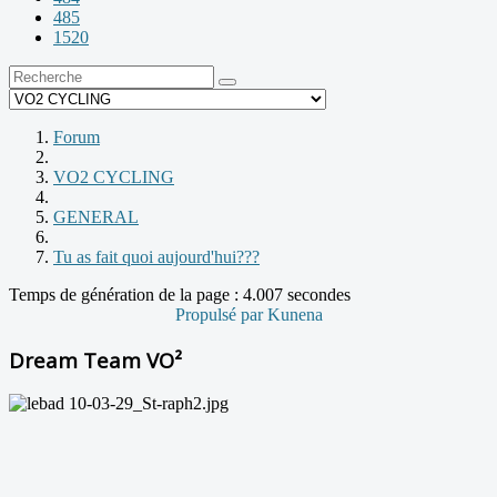
485
1520
Forum
VO2 CYCLING
GENERAL
Tu as fait quoi aujourd'hui???
Temps de génération de la page : 4.007 secondes
Propulsé par
Kunena
Dream Team VO²