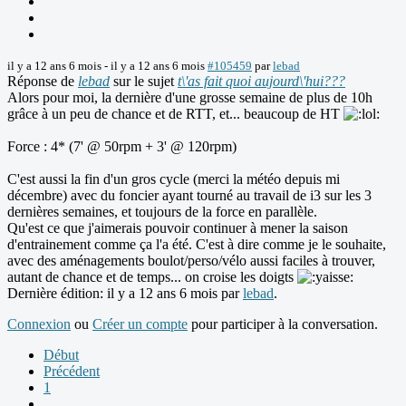
il y a 12 ans 6 mois
-
il y a 12 ans 6 mois
#105459
par
lebad
Réponse de
lebad
sur le sujet
t\'as fait quoi aujourd\'hui???
Alors pour moi, la dernière d'une grosse semaine de plus de 10h
grâce à un peu de chance et de RTT, et... beaucoup de HT
Force : 4* (7' @ 50rpm + 3' @ 120rpm)
C'est aussi la fin d'un gros cycle (merci la météo depuis mi
décembre) avec du foncier ayant tourné au travail de i3 sur les 3
dernières semaines, et toujours de la force en parallèle.
Qu'est ce que j'aimerais pouvoir continuer à mener la saison
d'entrainement comme ça l'a été. C'est à dire comme je le souhaite,
avec des aménagements boulot/perso/vélo aussi faciles à trouver,
autant de chance et de temps... on croise les doigts
Dernière édition: il y a 12 ans 6 mois par
lebad
.
Connexion
ou
Créer un compte
pour participer à la conversation.
Début
Précédent
1
...