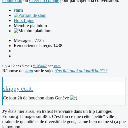
Connexion
ou
Créer un compte
pour participer à la conversation.
stam
Hors Ligne
Membre platinium
Messages : 7725
Remerciements reçus 1438
il y a 12 ans 6 mois
#105442
par
stam
Réponse de
stam
sur le sujet
t\'as fait quoi aujourd\'hui???
skippy écrit:
Ce jour 2h de bouchon dans Genève
J'y étais hier aussi, en transit ferroviaire dans un trip Limoges-
Fribourg-Limoges sur 48h. C'est fou ce que cette "petite" ville
draine de quantité et de diversité de gens, j'aime bien même si ça pue
le pognon.