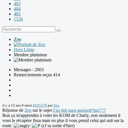
483
484
485
1520
Zeo
Hors Ligne
Membre platinium
Messages : 2003
Remerciements reçus 414
il y a 12 ans 6 mois
#105379
par
Zeo
Réponse de
Zeo
sur le sujet
t\'as fait quoi aujourd\'hui???
Bon ça m'apprendra à voler les KOM de Charly, non seulement il
vous le récupère fissa mais en plus il vous prend celui qui suit sur la
route.
(cf sa sortie d'hier)