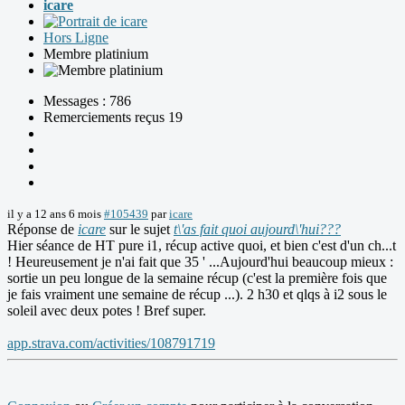
icare
Hors Ligne
Membre platinium
Messages : 786
Remerciements reçus 19
il y a 12 ans 6 mois
#105439
par
icare
Réponse de
icare
sur le sujet
t\'as fait quoi aujourd\'hui???
Hier séance de HT pure i1, récup active quoi, et bien c'est d'un ch...t
! Heureusement je n'ai fait que 35 ' ...Aujourd'hui beaucoup mieux :
sortie un peu longue de la semaine récup (c'est la première fois que
je fais vraiment une semaine de récup ...). 2 h30 et qlqs à i2 sous le
soleil avec deux potes ! Bref super.
app.strava.com/activities/108791719