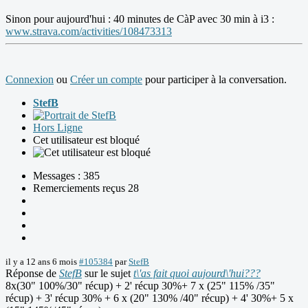
Sinon pour aujourd'hui : 40 minutes de CàP avec 30 min à i3 :
www.strava.com/activities/108473313
Connexion
ou
Créer un compte
pour participer à la conversation.
StefB
Hors Ligne
Cet utilisateur est bloqué
Messages : 385
Remerciements reçus 28
il y a 12 ans 6 mois
#105384
par
StefB
Réponse de
StefB
sur le sujet
t\'as fait quoi aujourd\'hui???
8x(30" 100%/30" récup) + 2' récup 30%+ 7 x (25" 115% /35"
récup) + 3' récup 30% + 6 x (20" 130% /40" récup) + 4' 30%+ 5 x