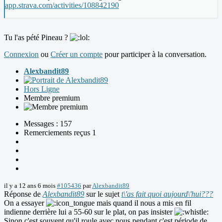
app.strava.com/activities/108842190
Tu l'as pété Pineau ?
Connexion
ou
Créer un compte
pour participer à la conversation.
Alexbandit89
Hors Ligne
Membre premium
Messages : 157
Remerciements reçus 1
il y a 12 ans 6 mois
#105436
par
Alexbandit89
Réponse de
Alexbandit89
sur le sujet
t\'as fait quoi aujourd\'hui???
On a essayer
mais quand il nous a mis en fil
indienne derrière lui a 55-60 sur le plat, on pas insister
Sinon c'est souvent qu'il roule avec nous pendant c'est période de