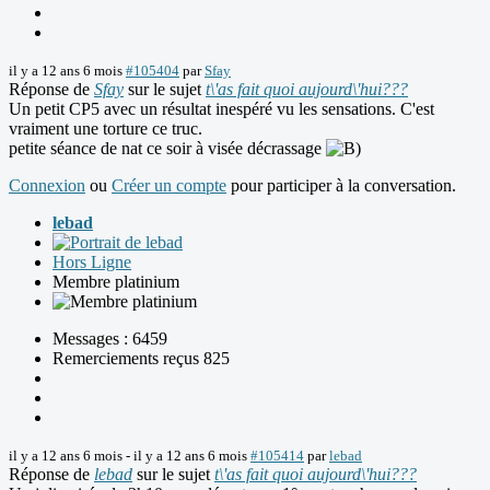
il y a 12 ans 6 mois
#105404
par
Sfay
Réponse de
Sfay
sur le sujet
t\'as fait quoi aujourd\'hui???
Un petit CP5 avec un résultat inespéré vu les sensations. C'est
vraiment une torture ce truc.
petite séance de nat ce soir à visée décrassage
Connexion
ou
Créer un compte
pour participer à la conversation.
lebad
Hors Ligne
Membre platinium
Messages : 6459
Remerciements reçus 825
il y a 12 ans 6 mois
-
il y a 12 ans 6 mois
#105414
par
lebad
Réponse de
lebad
sur le sujet
t\'as fait quoi aujourd\'hui???