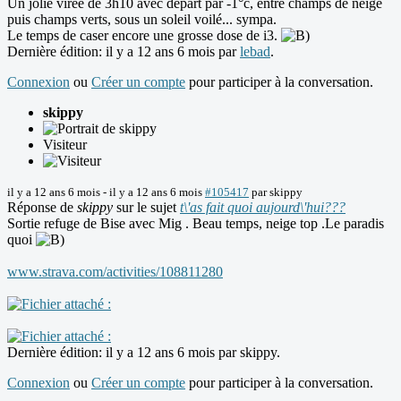
Un jolie virée de 3h10 avec départ par -1°c, entre champs de neige
puis champs verts, sous un soleil voilé... sympa.
Le temps de caser encore une grosse dose de i3.
Dernière édition: il y a 12 ans 6 mois par
lebad
.
Connexion
ou
Créer un compte
pour participer à la conversation.
skippy
Visiteur
il y a 12 ans 6 mois
-
il y a 12 ans 6 mois
#105417
par
skippy
Réponse de
skippy
sur le sujet
t\'as fait quoi aujourd\'hui???
Sortie refuge de Bise avec Mig . Beau temps, neige top .Le paradis
quoi
www.strava.com/activities/108811280
Dernière édition: il y a 12 ans 6 mois par
skippy
.
Connexion
ou
Créer un compte
pour participer à la conversation.