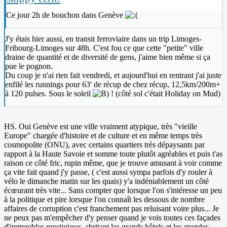
Ce jour 2h de bouchon dans Genève
J'y étais hier aussi, en transit ferroviaire dans un trip Limoges-
Fribourg-Limoges sur 48h. C'est fou ce que cette "petite" ville
draine de quantité et de diversité de gens, j'aime bien même si ça
pue le pognon.
Du coup je n'ai rien fait vendredi, et aujourd'hui en rentrant j'ai juste
enfilé les runnings pour 63' de récup de chez récup, 12,5km/200m+
à 120 pulses. Sous le soleil
! (côté sol c'était Holiday on Mud)
HS. Oui Genève est une ville vraiment atypique, très "vieille
Europe" chargée d'histoire et de culture et en même temps très
cosmopolite (ONU), avec certains quartiers très dépaysants par
rapport à la Haute Savoie et somme toute plutôt agréables et puis t'as
raison ce côté fric, rupin même, que je trouve amusant à voir comme
ça vite fait quand j'y passe, ( c'est aussi sympa parfois d'y rouler à
vélo le dimanche matin sur les quais) y'a indéniablement un côté
écœurant très vite... Sans compter que lorsque l'on s'intéresse un peu
à la politique et pire lorsque l'on connaît les dessous de nombre
affaires de corruption c'est franchement pas reluisant voire plus... Je
ne peux pas m'empêcher d'y penser quand je vois toutes ces façades
d'immeubles prestigieux, abritant les grands hôtels et les grandes