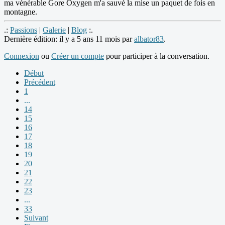
ma vénérable Gore Oxygen m'a sauvé la mise un paquet de fois en
montagne.
.:
Passions
|
Galerie
|
Blog
:.
Dernière édition: il y a 5 ans 11 mois par
albator83
.
Connexion
ou
Créer un compte
pour participer à la conversation.
Début
Précédent
1
...
14
15
16
17
18
19
20
21
22
23
...
33
Suivant