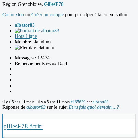
Région Grenobloise,
GillesF78
Connexion
ou
Créer un compte
pour participer à la conversation.
albator83
Hors Ligne
Membre platinium
Messages : 12474
Remerciements reçus 1634
il y a 5 ans 11 mois
-
il y a 5 ans 11 mois
#165639
par
albator83
Réponse de
albator83
sur le sujet
Et tu fais quoi demain....?
gillesF78 écrit: