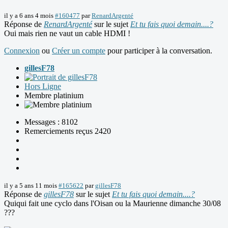
il y a 6 ans 4 mois
#160477
par
RenardArgenté
Réponse de
RenardArgenté
sur le sujet
Et tu fais quoi demain....?
Oui mais rien ne vaut un cable HDMI !
Connexion
ou
Créer un compte
pour participer à la conversation.
gillesF78
Hors Ligne
Membre platinium
Messages : 8102
Remerciements reçus 2420
il y a 5 ans 11 mois
#165622
par
gillesF78
Réponse de
gillesF78
sur le sujet
Et tu fais quoi demain....?
Quiqui fait une cyclo dans l'Oisan ou la Maurienne dimanche 30/08
???