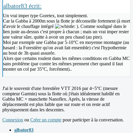
albator83 écrit:
Un vrai imper type Goretex, tout simplement.
Car la Gabba à 2000m sous la flotte je déconseille fortement (à mort
d'avoir le chauffage intégré
). Comme souligné dans le
lien juste au-dessus c'est propre à chacun ; mais un vrai imper rester
une valeur sûre, quitte à avoir un peu chaud (au pire).
Moi par exemple une Gabba par 5-10°C en moyenne montagne (au
hasard : la Forestière qu'on avait fait ensemble) c'est l'hypothermie
au bout de 3h quasi assurée.
Alors que certains roulent dans les mêmes conditions en Gabba MC
sans problème (par contre les mêmes prennent cher quand il faut
monter un col par 35°C, forcément)..
J'ai le souvenir d'une forestière VTT 2016 par 4~5°C (mesure
compteur Garmin) sous la flotte où j'étais idéalement habillé en
Gabba MC + manchette Nanoflex. Après, la vitesse de
déplacemenht est plus faible que sur route et on reste actif
physiquement dans les descentes.
Connexion
ou
Créer un compte
pour participer à la conversation.
albator83