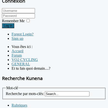
Connexion
Remember Me
Log in
Forgot Login?
Sign up
Vous êtes ici :
Accueil
Forum
VO2 CYCLING
GENERAL
Et tu fais quoi demain....?
Recherche Kunena
Mot-clé
Recherche par mots-clés:
Rubriques