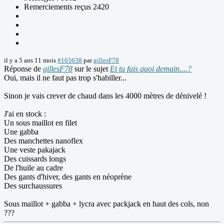
Remerciements reçus 2420
il y a 5 ans 11 mois
#165638
par
gillesF78
Réponse de
gillesF78
sur le sujet
Et tu fais quoi demain....?
Oui, mais il ne faut pas trop s'habiller...
Sinon je vais crever de chaud dans les 4000 mètres de dénivelé !
J'ai en stock :
Un sous maillot en filet
Une gabba
Des manchettes nanoflex
Une veste pakajack
Des cuissards longs
De l'huile au cadre
Des gants d'hiver, des gants en néoprène
Des surchaussures
Sous maillot + gabba + lycra avec packjack en haut des cols, non
???