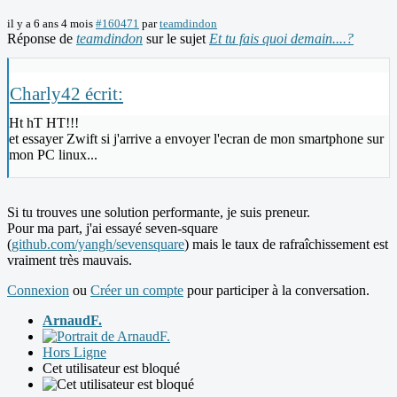
il y a 6 ans 4 mois
#160471
par
teamdindon
Réponse de
teamdindon
sur le sujet
Et tu fais quoi demain....?
Charly42 écrit:
Ht hT HT!!!
et essayer Zwift si j'arrive a envoyer l'ecran de mon smartphone sur
mon PC linux...
Si tu trouves une solution performante, je suis preneur.
Pour ma part, j'ai essayé seven-square
(
github.com/yangh/sevensquare
) mais le taux de rafraîchissement est
vraiment très mauvais.
Connexion
ou
Créer un compte
pour participer à la conversation.
ArnaudF.
Hors Ligne
Cet utilisateur est bloqué