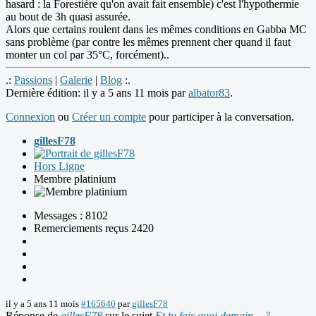
hasard : la Forestière qu'on avait fait ensemble) c'est l'hypothermie
au bout de 3h quasi assurée.
Alors que certains roulent dans les mêmes conditions en Gabba MC
sans problème (par contre les mêmes prennent cher quand il faut
monter un col par 35°C, forcément)..
.:
Passions
|
Galerie
|
Blog
:.
Dernière édition: il y a 5 ans 11 mois par
albator83
.
Connexion
ou
Créer un compte
pour participer à la conversation.
gillesF78
Hors Ligne
Membre platinium
Messages : 8102
Remerciements reçus 2420
il y a 5 ans 11 mois
#165640
par
gillesF78
Réponse de
gillesF78
sur le sujet
Et tu fais quoi demain....?