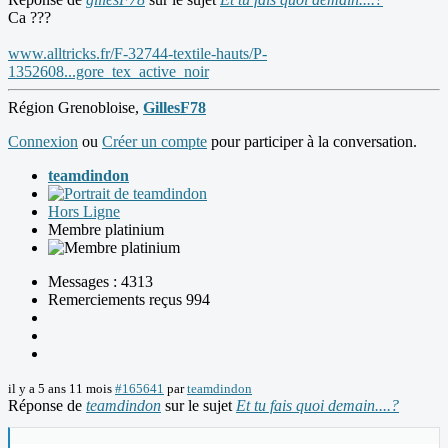
Ca ???
www.alltricks.fr/F-32744-textile-hauts/P-
1352608...gore_tex_active_noir
Région Grenobloise,
GillesF78
Connexion
ou
Créer un compte
pour participer à la conversation.
teamdindon
Hors Ligne
Membre platinium
Messages : 4313
Remerciements reçus 994
il y a 5 ans 11 mois
#165641
par
teamdindon
Réponse de
teamdindon
sur le sujet
Et tu fais quoi demain....?