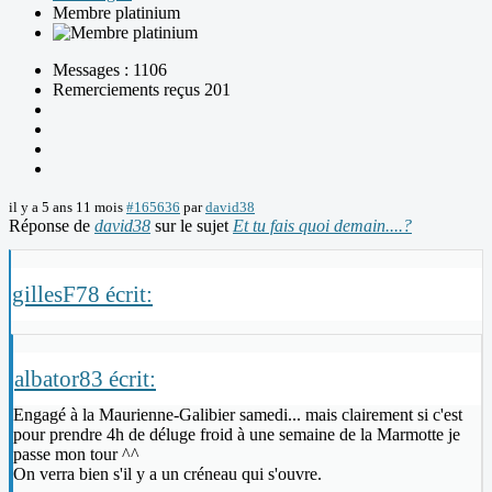
Membre platinium
Messages : 1106
Remerciements reçus 201
il y a 5 ans 11 mois
#165636
par
david38
Réponse de
david38
sur le sujet
Et tu fais quoi demain....?
gillesF78 écrit:
albator83 écrit:
Engagé à la Maurienne-Galibier samedi... mais clairement si c'est
pour prendre 4h de déluge froid à une semaine de la Marmotte je
passe mon tour ^^
On verra bien s'il y a un créneau qui s'ouvre.