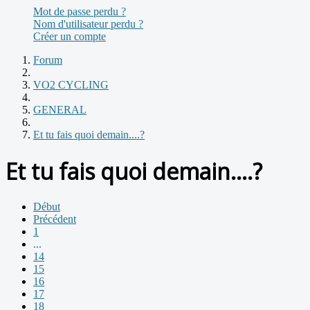
Mot de passe perdu ?
Nom d'utilisateur perdu ?
Créer un compte
Forum
VO2 CYCLING
GENERAL
Et tu fais quoi demain....?
Et tu fais quoi demain....?
Début
Précédent
1
...
14
15
16
17
18