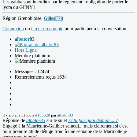
Les gabba sont interdites par le règlement : obligation de porter le
lycra du GFNY !
Région Grenobloise,
GillesF78
Connexion
ou
Créer un compte
pour participer à la conversation.
albator83
Hors Ligne
Membre platinium
Messages : 12474
Remerciements reçus 1634
il y a 5 ans 11 mois
#165629
par
albator83
Réponse de
albator83
sur le sujet
Et tu fais quoi demain....?
Engagé à la Maurienne-Galibier samedi... mais clairement si c'est
pour prendre 4h de déluge froid à une semaine de la Marmotte je
passe mon tour ^^