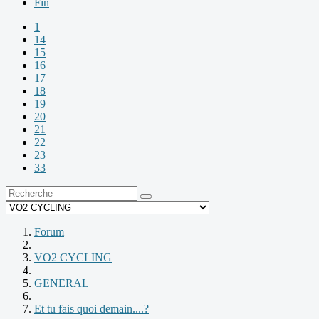
Fin
1
14
15
16
17
18
19
20
21
22
23
33
Forum
VO2 CYCLING
GENERAL
Et tu fais quoi demain....?