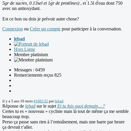
5gr de sucres, 0.13sel et 1gr de protéines)
, et 1.5l d'eau dont 750
avec un antioxydant.
Est ce bon ou dois je prévoir autre chose?
Connexion
ou
Créer un compte
pour participer à la conversation.
lebad
Hors Ligne
Membre platinium
Messages : 6459
Remerciements reçus 825
il y a 5 ans 10 mois
#166132
par
lebad
Réponse de
lebad
sur le sujet
Et tu fais quoi demain....?
Certes tu es « nouveau » cycliste mais là tout de même ça me semble
beaucoup trop.
Perso ça passe sans rien à l’entraînement, mais une barre par heure
ça devrait t’aller.