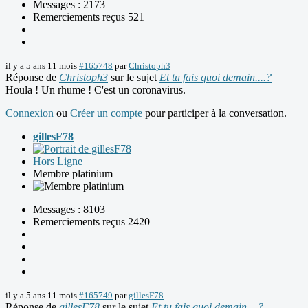
Messages : 2173
Remerciements reçus 521
il y a 5 ans 11 mois
#165748
par
Christoph3
Réponse de
Christoph3
sur le sujet
Et tu fais quoi demain....?
Houla ! Un rhume ! C'est un coronavirus.
Connexion
ou
Créer un compte
pour participer à la conversation.
gillesF78
Hors Ligne
Membre platinium
Messages : 8103
Remerciements reçus 2420
il y a 5 ans 11 mois
#165749
par
gillesF78
Réponse de
gillesF78
sur le sujet
Et tu fais quoi demain....?