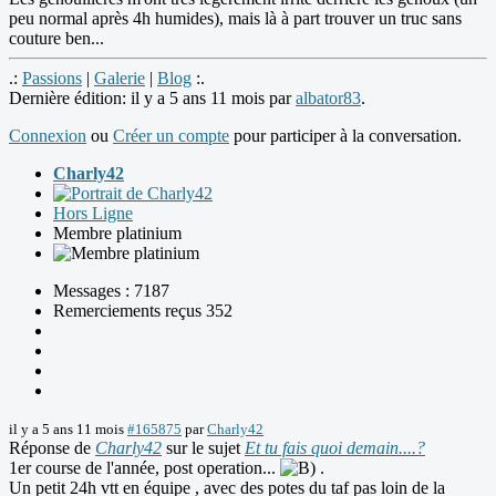
peu normal après 4h humides), mais là à part trouver un truc sans
couture ben...
.:
Passions
|
Galerie
|
Blog
:.
Dernière édition: il y a 5 ans 11 mois par
albator83
.
Connexion
ou
Créer un compte
pour participer à la conversation.
Charly42
Hors Ligne
Membre platinium
Messages : 7187
Remerciements reçus 352
il y a 5 ans 11 mois
#165875
par
Charly42
Réponse de
Charly42
sur le sujet
Et tu fais quoi demain....?
1er course de l'année, post operation...
.
Un petit 24h vtt en équipe , avec des potes du taf pas loin de la