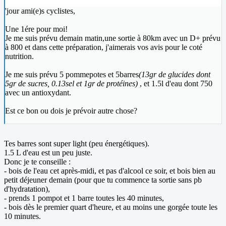
'jour ami(e)s cyclistes,
Une 1ére pour moi!
Je me suis prévu demain matin,une sortie à 80km avec un D+ prévu
à 800 et dans cette préparation, j'aimerais vos avis pour le coté
nutrition.
Je me suis prévu 5 pommepotes et 5barres
(13gr de glucides dont
5gr de sucres, 0.13sel et 1gr de protéines)
, et 1.5l d'eau dont 750
avec un antioxydant.
Est ce bon ou dois je prévoir autre chose?
Tes barres sont super light (peu énergétiques).
1.5 L d'eau est un peu juste.
Donc je te conseille :
- bois de l'eau cet après-midi, et pas d'alcool ce soir, et bois bien au
petit déjeuner demain (pour que tu commence ta sortie sans pb
d'hydratation),
- prends 1 pompot et 1 barre toutes les 40 minutes,
- bois dès le premier quart d'heure, et au moins une gorgée toute les
10 minutes.