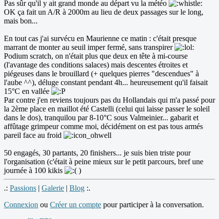
Pas sûr qu'il y ait grand monde au départ vu la météo
OK ça fait un A/R à 2000m au lieu de deux passages sur le long,
mais bon...
En tout cas j'ai survécu en Maurienne ce matin : c'était presque
marrant de monter au seuil imper fermé, sans transpirer
Podium scratch, on n'était plus que deux en tête à mi-course
(l'avantage des conditions salaces) mais descentes étroites et
piégeuses dans le brouillard (+ quelques pierres "descendues" à
l'aube ^^), déluge constant pendant 4h... heureusement qu'il faisait
15°C en vallée
Par contre j'en reviens toujours pas du Hollandais qui m'a passé pour
la 2ème place en maillot été Castelli (celui qui laisse passer le soleil
dans le dos), tranquilou par 8-10°C sous Valmeinier... gabarit et
affûtage grimpeur comme moi, décidément on est pas tous armés
pareil face au froid
50 engagés, 30 partants, 20 finishers... je suis bien triste pour
l'organisation (c'était à peine mieux sur le petit parcours, bref une
journée à 100 kikis
)
.:
Passions
|
Galerie
|
Blog
:.
Connexion
ou
Créer un compte
pour participer à la conversation.