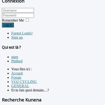
Connexion
Remember Me
Log in
Forgot Login?
Sign up
Qui est là ?
stam
Philbed
Vous êtes ici :
Accueil
Forum
VO2 CYCLING
GENERAL
Et tu fais quoi demain....?
Recherche Kunena