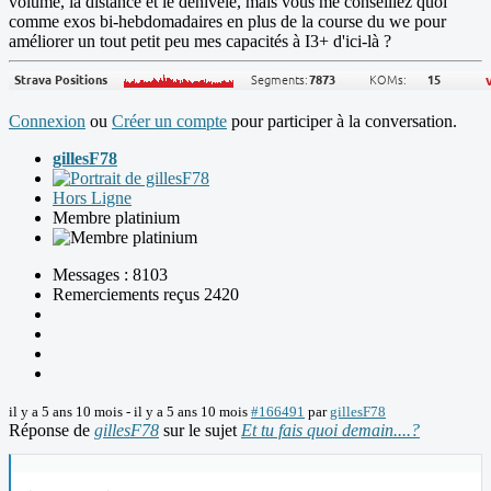
volume, la distance et le dénivelé, mais vous me conseillez quoi
comme exos bi-hebdomadaires en plus de la course du we pour
améliorer un tout petit peu mes capacités à I3+ d'ici-là ?
Connexion
ou
Créer un compte
pour participer à la conversation.
gillesF78
Hors Ligne
Membre platinium
Messages : 8103
Remerciements reçus 2420
il y a 5 ans 10 mois
-
il y a 5 ans 10 mois
#166491
par
gillesF78
Réponse de
gillesF78
sur le sujet
Et tu fais quoi demain....?