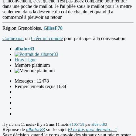
L'inconvénient, c'est qu'elle n'est pas assez compacte pour rentrer
dans une poche de maillot. Je l'ai pliée sous le maillot pour la mettre
seulement dans la descente du col de châtain, et quand il a
commencé à pleuvoir au retour.
Région Grenobloise,
GillesF78
Connexion
ou
Créer un compte
pour participer à la conversation.
albator83
Hors Ligne
Membre platinium
Messages : 12478
Remerciements reçus 1634
il y a 5 ans 11 mois
-
il y a 5 ans 11 mois
#165758
par
albator83
Réponse de
albator83
sur le sujet
Et tu fais quoi demain....?
Sage décision, quand le corps envoie des signaux vaut mieux rester