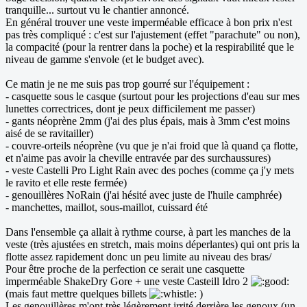
tranquille... surtout vu le chantier annoncé.
En général trouver une veste imperméable efficace à bon prix n'est
pas très compliqué : c'est sur l'ajustement (effet "parachute" ou non),
la compacité (pour la rentrer dans la poche) et la respirabilité que le
niveau de gamme s'envole (et le budget avec).
Ce matin je ne me suis pas trop gourré sur l'équipement :
- casquette sous le casque (surtout pour les projections d'eau sur mes
lunettes correctrices, dont je peux difficilement me passer)
- gants néoprène 2mm (j'ai des plus épais, mais à 3mm c'est moins
aisé de se ravitailler)
- couvre-orteils néoprène (vu que je n'ai froid que là quand ça flotte,
et n'aime pas avoir la cheville entravée par des surchaussures)
- veste Castelli Pro Light Rain avec des poches (comme ça j'y mets
le ravito et elle reste fermée)
- genouillères NoRain (j'ai hésité avec juste de l'huile camphrée)
- manchettes, maillot, sous-maillot, cuissard été
Dans l'ensemble ça allait à rythme course, à part les manches de la
veste (très ajustées en stretch, mais moins déperlantes) qui ont pris la
flotte assez rapidement donc un peu limite au niveau des bras/
Pour être proche de la perfection ce serait une casquette
imperméable ShakeDry Gore + une veste Casteill Idro 2
(mais faut mettre quelques billets
)
Les genouillères m'ont très légèrement irrité derrière les genoux (un