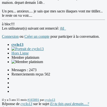
maison. depart demain 14h .
Un peu... anxieux.... je sais que mes sacro iliaques vont me titiller...
le reste on va voir....
à bloc!!!
Les utilisateur(s) suivant ont remercié:
jfd_
Connexion
ou
Créer un compte
pour participer à la conversation.
cyclo13
Hors Ligne
Membre platinium
Messages : 2473
Remerciements reçus 502
il y a 5 ans 11 mois
#165891
par
cyclo13
Réponse de
cyclo13
sur le sujet
Et tu fais quoi demain....?