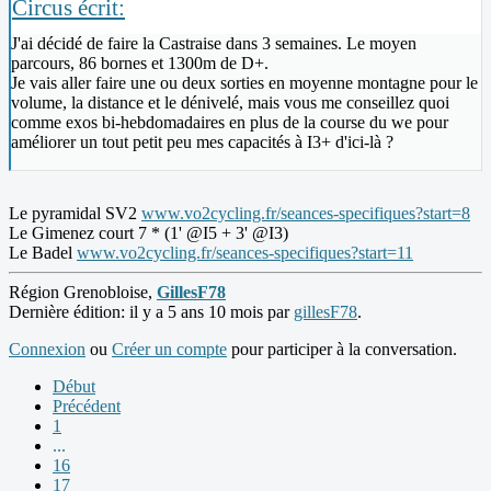
Circus écrit:
J'ai décidé de faire la Castraise dans 3 semaines. Le moyen
parcours, 86 bornes et 1300m de D+.
Je vais aller faire une ou deux sorties en moyenne montagne pour le
volume, la distance et le dénivelé, mais vous me conseillez quoi
comme exos bi-hebdomadaires en plus de la course du we pour
améliorer un tout petit peu mes capacités à I3+ d'ici-là ?
Le pyramidal SV2
www.vo2cycling.fr/seances-specifiques?start=8
Le Gimenez court 7 * (1' @I5 + 3' @I3)
Le Badel
www.vo2cycling.fr/seances-specifiques?start=11
Région Grenobloise,
GillesF78
Dernière édition: il y a 5 ans 10 mois par
gillesF78
.
Connexion
ou
Créer un compte
pour participer à la conversation.
Début
Précédent
1
...
16
17