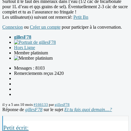
Surtout il te faut des minéraux dans l’eau (1/2 càc de bicarbonate
pour 1L d’eau et qqs grains de sel). Éventuellement 2-3 càc de sucre
complet et tu as l’assurance no fringale !
Les utilisateur(s) suivant ont remercié:
Petit Bn
Connexion
ou
Créer un compte
pour participer à la conversation.
gillesF78
Hors Ligne
Membre platinium
Messages : 8103
Remerciements reçus 2420
il y a 5 ans 10 mois
#166133
par
gillesF78
Réponse de
gillesF78
sur le sujet
Et tu fais quoi demain....?
Petit écrit: