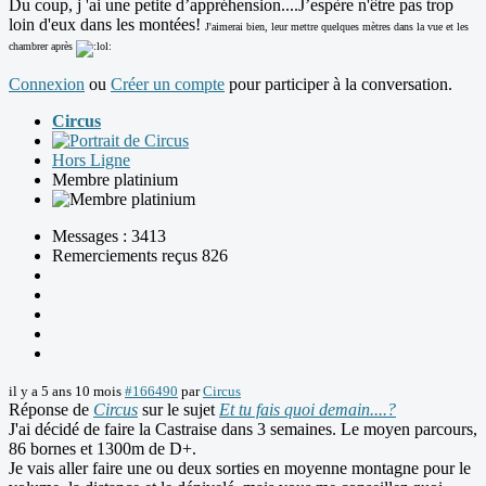
Du coup, j 'ai une petite d’appréhension....J’espère n'être pas trop
loin d'eux dans les montées!
J'aimerai bien, leur mettre quelques mètres dans la vue et les
chambrer après
Connexion
ou
Créer un compte
pour participer à la conversation.
Circus
Hors Ligne
Membre platinium
Messages : 3413
Remerciements reçus 826
il y a 5 ans 10 mois
#166490
par
Circus
Réponse de
Circus
sur le sujet
Et tu fais quoi demain....?
J'ai décidé de faire la Castraise dans 3 semaines. Le moyen parcours,
86 bornes et 1300m de D+.
Je vais aller faire une ou deux sorties en moyenne montagne pour le