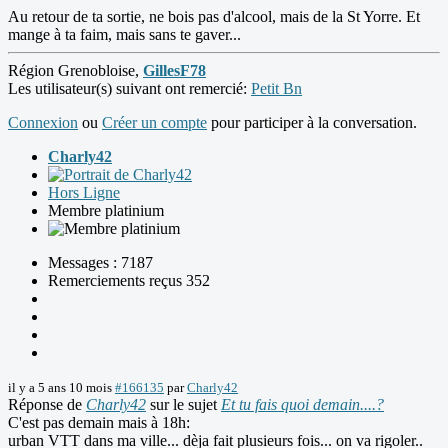
Au retour de ta sortie, ne bois pas d'alcool, mais de la St Yorre. Et
mange à ta faim, mais sans te gaver...
Région Grenobloise,
GillesF78
Les utilisateur(s) suivant ont remercié:
Petit Bn
Connexion
ou
Créer un compte
pour participer à la conversation.
Charly42
Hors Ligne
Membre platinium
Messages : 7187
Remerciements reçus 352
il y a 5 ans 10 mois
#166135
par
Charly42
Réponse de
Charly42
sur le sujet
Et tu fais quoi demain....?
C'est pas demain mais à 18h:
urban VTT dans ma ville... dèja fait plusieurs fois... on va rigoler..