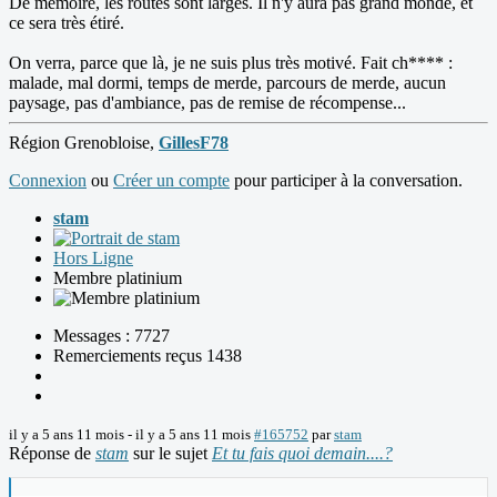
De mémoire, les routes sont larges. Il n'y aura pas grand monde, et
ce sera très étiré.
On verra, parce que là, je ne suis plus très motivé. Fait ch**** :
malade, mal dormi, temps de merde, parcours de merde, aucun
paysage, pas d'ambiance, pas de remise de récompense...
Région Grenobloise,
GillesF78
Connexion
ou
Créer un compte
pour participer à la conversation.
stam
Hors Ligne
Membre platinium
Messages : 7727
Remerciements reçus 1438
il y a 5 ans 11 mois
-
il y a 5 ans 11 mois
#165752
par
stam
Réponse de
stam
sur le sujet
Et tu fais quoi demain....?