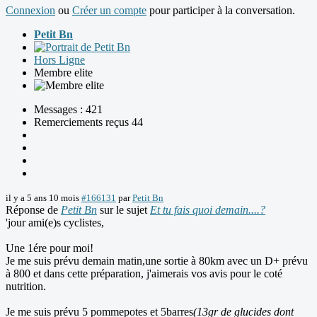
Connexion
ou
Créer un compte
pour participer à la conversation.
Petit Bn
Hors Ligne
Membre elite
Messages : 421
Remerciements reçus 44
il y a 5 ans 10 mois
#166131
par
Petit Bn
Réponse de
Petit Bn
sur le sujet
Et tu fais quoi demain....?
'jour ami(e)s cyclistes,
Une 1ére pour moi!
Je me suis prévu demain matin,une sortie à 80km avec un D+ prévu
à 800 et dans cette préparation, j'aimerais vos avis pour le coté
nutrition.
Je me suis prévu 5 pommepotes et 5barres
(13gr de glucides dont