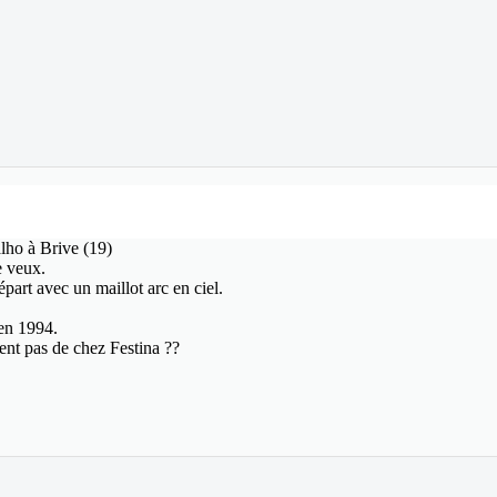
lho à Brive (19)
e veux.
part avec un maillot arc en ciel.
 en 1994.
ent pas de chez Festina ??