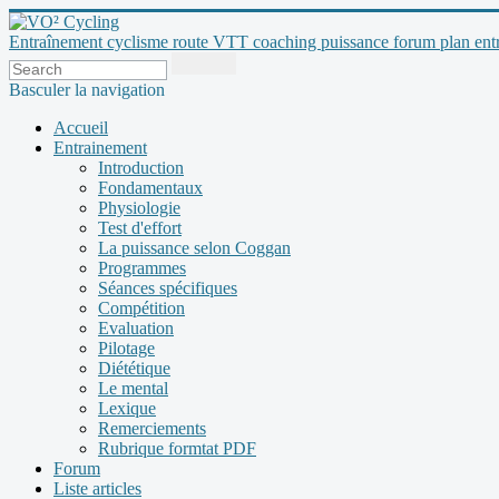
Entraînement cyclisme route VTT coaching puissance forum plan entraî
Basculer la navigation
Accueil
Entrainement
Introduction
Fondamentaux
Physiologie
Test d'effort
La puissance selon Coggan
Programmes
Séances spécifiques
Compétition
Evaluation
Pilotage
Diététique
Le mental
Lexique
Remerciements
Rubrique formtat PDF
Forum
Liste articles