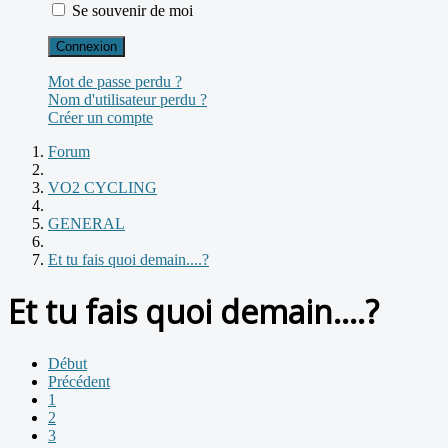
Se souvenir de moi
Connexion
Mot de passe perdu ?
Nom d'utilisateur perdu ?
Créer un compte
Forum
VO2 CYCLING
GENERAL
Et tu fais quoi demain....?
Et tu fais quoi demain....?
Début
Précédent
1
2
3