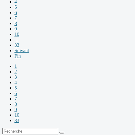
4
5
6
7
8
9
10
...
33
Suivant
Fin
1
2
3
4
5
6
7
8
9
10
33