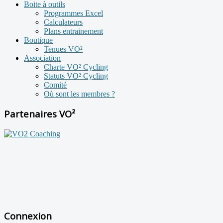
Boite à outils
Programmes Excel
Calculateurs
Plans entrainement
Boutique
Tenues VO²
Association
Charte VO² Cycling
Statuts VO² Cycling
Comité
Où sont les membres ?
Partenaires VO²
Connexion