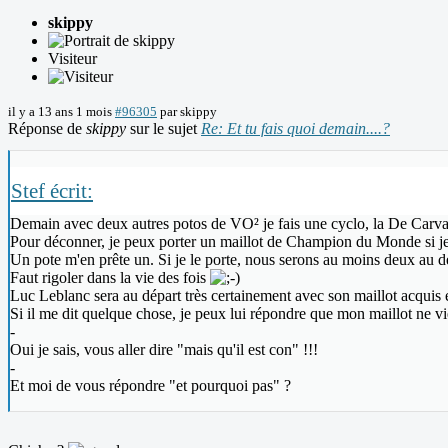
skippy
Visiteur
il y a 13 ans 1 mois
#96305
par
skippy
Réponse de
skippy
sur le sujet
Re: Et tu fais quoi demain....?
Stef écrit:
Demain avec deux autres potos de VO² je fais une cyclo, la De Carva
Pour déconner, je peux porter un maillot de Champion du Monde si j
Un pote m'en prête un. Si je le porte, nous serons au moins deux au dé
Faut rigoler dans la vie des fois
Luc Leblanc sera au départ très certainement avec son maillot acquis
Si il me dit quelque chose, je peux lui répondre que mon maillot ne vi
-
Oui je sais, vous aller dire "mais qu'il est con" !!!
-
Et moi de vous répondre "et pourquoi pas" ?