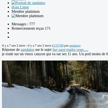
Hors Ligne
Membre platinium
Messages : 777
Remerciements reçus 171
il y a 7 ans 2 mois
-
il y a 7 ans 2 mois
#155788
par
sandatos
Réponse de
sandatos
sur le sujet
Sur quoi roulez vous.....
je roule sur un vieux canyon qui va sur ses 11 ans. Un poil moins de 6