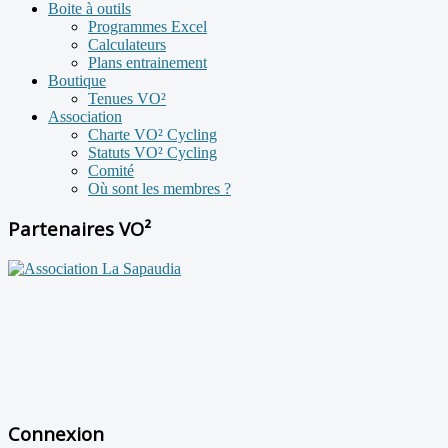
Boite à outils
Programmes Excel
Calculateurs
Plans entrainement
Boutique
Tenues VO²
Association
Charte VO² Cycling
Statuts VO² Cycling
Comité
Où sont les membres ?
Partenaires VO²
Connexion