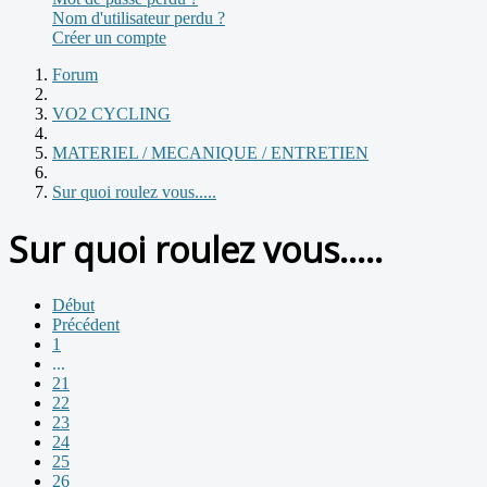
Nom d'utilisateur perdu ?
Créer un compte
Forum
VO2 CYCLING
MATERIEL / MECANIQUE / ENTRETIEN
Sur quoi roulez vous.....
Sur quoi roulez vous.....
Début
Précédent
1
...
21
22
23
24
25
26