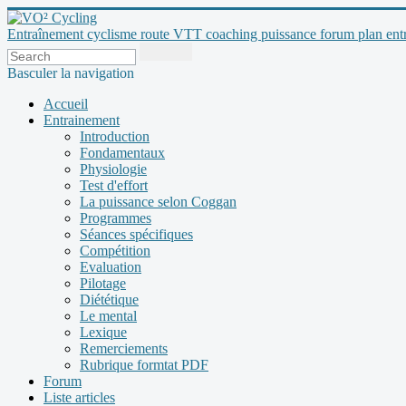
Entraînement cyclisme route VTT coaching puissance forum plan entraî
Basculer la navigation
Accueil
Entrainement
Introduction
Fondamentaux
Physiologie
Test d'effort
La puissance selon Coggan
Programmes
Séances spécifiques
Compétition
Evaluation
Pilotage
Diététique
Le mental
Lexique
Remerciements
Rubrique formtat PDF
Forum
Liste articles