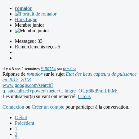
romalor
Hors Ligne
Membre junior
Messages : 33
Remerciements reçus 5
il y a 8 ans 2 semaines
#150754
par
romalor
Réponse de
romalor
sur le sujet
Etat des lieux capteurs de puissance
en 2017, 2018
www.google.com/search?
q=specialized+power+meter+...imgrc=OUg6ikd9miLfnM
:
Les utilisateur(s) suivant ont remercié:
Circus
Connexion
ou
Créer un compte
pour participer à la conversation.
Début
Précédent
1
2