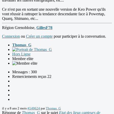
travailler les filières énergétiques, etc...
Ce n'est pas en sortant une nouvelle version de Keo Power qu'ils
vont réussir à rattraper la tendance descendante face à Powertap,
Quarq, Shimano, etc...
Région Grenobloise,
GillesF78
Connexion
ou
Créer un compte
pour participer à la conversation.
Thomas_G
Hors Ligne
Membre elite
Messages : 300
Remerciements reçus 22
il y a 8 ans 2 mois
#149624
par
Thomas_G
Réponse de
Thomas_G
sur le sujet
Etat des lieux capteurs de