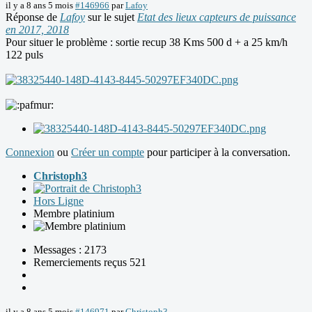
il y a 8 ans 5 mois
#146966
par
Lafoy
Réponse de
Lafoy
sur le sujet
Etat des lieux capteurs de puissance
en 2017, 2018
Pour situer le problème : sortie recup 38 Kms 500 d + a 25 km/h
122 puls
Connexion
ou
Créer un compte
pour participer à la conversation.
Christoph3
Hors Ligne
Membre platinium
Messages : 2173
Remerciements reçus 521
il y a 8 ans 5 mois
#146971
par
Christoph3