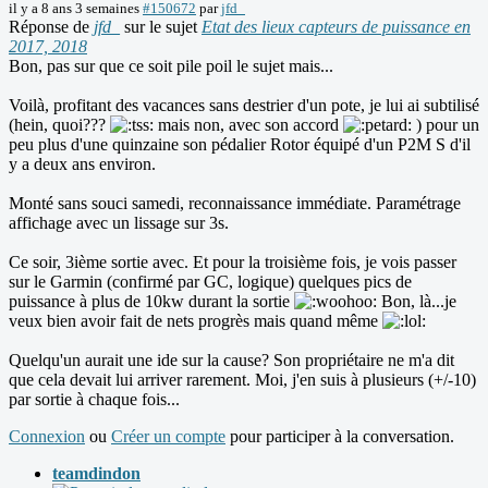
il y a 8 ans 3 semaines
#150672
par
jfd_
Réponse de
jfd_
sur le sujet
Etat des lieux capteurs de puissance en
2017, 2018
Bon, pas sur que ce soit pile poil le sujet mais...
Voilà, profitant des vacances sans destrier d'un pote, je lui ai subtilisé
(hein, quoi???
mais non, avec son accord
) pour un
peu plus d'une quinzaine son pédalier Rotor équipé d'un P2M S d'il
y a deux ans environ.
Monté sans souci samedi, reconnaissance immédiate. Paramétrage
affichage avec un lissage sur 3s.
Ce soir, 3ième sortie avec. Et pour la troisième fois, je vois passer
sur le Garmin (confirmé par GC, logique) quelques pics de
puissance à plus de 10kw durant la sortie
Bon, là...je
veux bien avoir fait de nets progrès mais quand même
Quelqu'un aurait une ide sur la cause? Son propriétaire ne m'a dit
que cela devait lui arriver rarement. Moi, j'en suis à plusieurs (+/-10)
par sortie à chaque fois...
Connexion
ou
Créer un compte
pour participer à la conversation.
teamdindon