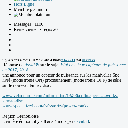
Hors Ligne
Membre platinium
Messages : 1106
Remerciements reçus 201
il y a 8 ans 4 mois
-
il y a 8 ans 4 mois
#147711
par
david38
Réponse de
david38
sur le sujet
Etat des lieux capteurs de puissance
en 2017, 2018
une annonce pour un capteur de puissance sur les manivelles Spe,
livré (mode ironie ON) prochainement (mode ironie OFF) de série
sur le nouveau tarmac disc:
www.veloderoute.com/information/13496/enfin-spec...-s-works-
tarmac-disc
www.specialized.com/fr/fr/stories/power-cranks
Région Grenobloise
Dernière édition: il y a 8 ans 4 mois par
david38
.